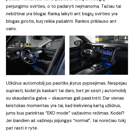
perjungimo svirties, o to padaryti neįmanoma. Tačiau tai
nebūtinai yra blogai. Ranką laikyti ant bėgių svirties yra
blogas įprotis, kurį reikia pašalinti. Rankos priklauso ant
vairo.
Užkūrus automobilį jus pasitiks įkyrus pypsėjimas. Nespėjau
suprasti, kodėl jis kaskart tai daro, bet jei sėsit į automobilį
su skaudančia galva – skausmas gali paaštrėti. Dar vienas
keistokas momentas yra tai, kad kiekvieną kartą užkūrus,
jums bus parinktas “EKO mode” važiavimo režimas. Kodėl?
Jei šiandien aš važinėju įsijungęs “normal”, tai norėčiau tokį
pat rasti ir ryte.