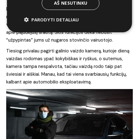
AŠ NESUTINKU
BONUS NUSIDĖJĖLIAMS: jei prie sankryžos spaudot savo
meškafoną, dažotės ar užsiimat kokia nors kita nuodėminga
PARODYTI DETALIAU
veikla ir nematot kas vyksta prieky – automobilis praneš
apie pajudėjusį srautą. Šios funkcijos dėka nebūsit
“užpypintas” jums už nugaros stovinčio vairuotojo.
Tiesiog privalau pagirti galinio vaizdo kamerą, kurioje dieną
vaizdas rodomas ypač kokybiškas ir ryškus, o sutemus,
kamera tampa nespalvota, tačiau vaizdą rodo taip pat
šviesiai ir aiškiai. Manau, kad tai viena svarbiausių funkcijų,
kalbant apie automobilio eksploatavimą.