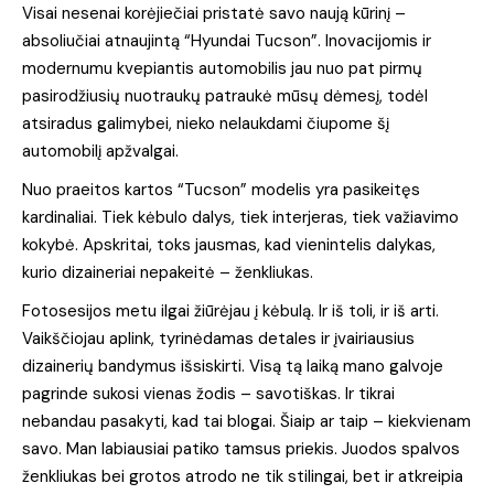
Visai nesenai korėjiečiai pristatė savo naują kūrinį –
absoliučiai atnaujintą “Hyundai Tucson”. Inovacijomis ir
modernumu kvepiantis automobilis jau nuo pat pirmų
pasirodžiusių nuotraukų patraukė mūsų dėmesį, todėl
atsiradus galimybei, nieko nelaukdami čiupome šį
automobilį apžvalgai.
Nuo praeitos kartos “Tucson” modelis yra pasikeitęs
kardinaliai. Tiek kėbulo dalys, tiek interjeras, tiek važiavimo
kokybė. Apskritai, toks jausmas, kad vienintelis dalykas,
kurio dizaineriai nepakeitė – ženkliukas.
Fotosesijos metu ilgai žiūrėjau į kėbulą. Ir iš toli, ir iš arti.
Vaikščiojau aplink, tyrinėdamas detales ir įvairiausius
dizainerių bandymus išsiskirti. Visą tą laiką mano galvoje
pagrinde sukosi vienas žodis – savotiškas. Ir tikrai
nebandau pasakyti, kad tai blogai. Šiaip ar taip – kiekvienam
savo. Man labiausiai patiko tamsus priekis. Juodos spalvos
ženkliukas bei grotos atrodo ne tik stilingai, bet ir atkreipia