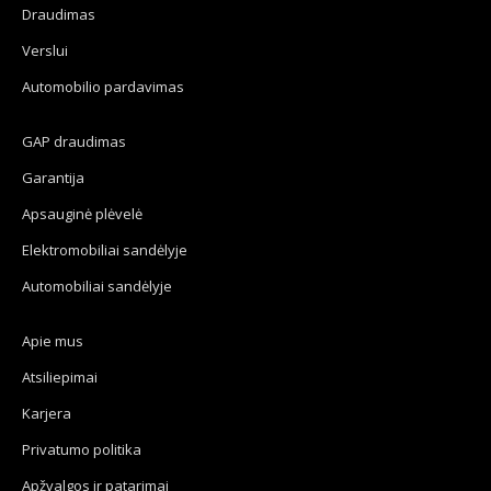
window
window
window
window
Draudimas
Verslui
Automobilio pardavimas
GAP draudimas
Garantija
Apsauginė plėvelė
Elektromobiliai sandėlyje
Automobiliai sandėlyje
Apie mus
Atsiliepimai
Karjera
Privatumo politika
Apžvalgos ir patarimai