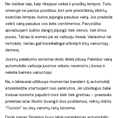
Ne visiškai taip, kaip tikėjausi veikia ir posūkių lempos. Turiu
omenyje ne pačius posūkius, bet prie priešrūkinių žibintų
esančias lempas, kurios įsijungia pasukus vairą. Jos pradeda
veikti vairą pasukus vos kelis centimetrus. Pavyzdžiui
apvažiuojant šulinio dangtį įsijungs tiek vienos, tiek kitos
pusės. Tačiau iš esmės juk aš važiuoju tiesiai. Vairavimui tai
netrukdo, tačiau gali bereikalingai atkreipti kitų vairuotojų
dėmesį.
Juostų palaikymo sistemai dedu didelį pliusą. Paleidus vairą
automobilis važiuoja juostos viduriu, nesimėto į šonus ir
nekelia baimės vairuotojui.
Na, o labiausiai užkliuvęs momentas bandant šį automobilį
atsiskleidžia startuojant nuo sankryžos. Jei užsidegus žaliai
šviesai norėsite pajudėti nors šiek tiek greičiau – prasisuks
priekiniai ratai. Norint išvengti šios problemos, reiktų rinktis
“Tucson” su visų varomų ratų sistema.
Dėdė meras Šimašius buvo labai patenkintas automobilio