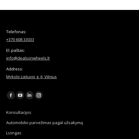
Telefonas:
+370 608 33033
El. paštas:
info@dealsonwheels.lt
Address:
Mykolo Lietuvio g. 6, Vilnius
Find us on:
Facebook
YouTube
Linkedin
Instagram
page
page
page
page
Konsultacijos
opens
opens
opens
opens
Automobilio parvežimas pagal užsakymą
in
in
in
in
new
new
new
new
Lizingas