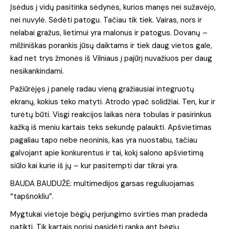
Įsėdus į vidų pasitinka sėdynės, kurios manęs nei sužavėjo,
nei nuvylė. Sėdėti patogu. Tačiau tik tiek. Vairas, nors ir
nelabai gražus, lietimui yra malonus ir patogus. Dovanų –
milžiniškas porankis jūsų daiktams ir tiek daug vietos gale,
kad net trys žmonės iš Vilniaus į pajūrį nuvažiuos per daug
nesikankindami.
Pažiūrėjęs į panelę radau vieną gražiausiai integruotų
ekranų, kokius teko matyti. Atrodo ypač solidžiai. Ten, kur ir
turėtų būti. Visgi reakcijos laikas nėra tobulas ir pasirinkus
kažką iš meniu kartais teks sekundę palaukti. Apšvietimas
pagaliau tapo nebe neoninis, kas yra nuostabu, tačiau
galvojant apie konkurentus ir tai, kokį salono apšvietimą
siūlo kai kurie iš jų – kur pasitempti dar tikrai yra.
BAUDA BAUDUŽĖ: multimedijos garsas reguliuojamas
“tapšnokliu”.
Mygtukai vietoje bėgių perjungimo svirties man pradeda
patikti. Tik kartais norisi pasidėti ranką ant bėgių