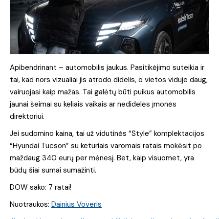
Apibendrinant – automobilis jaukus. Pasitikėjimo suteikia ir
tai, kad nors vizualiai jis atrodo didelis, o vietos viduje daug,
vairuojasi kaip mažas. Tai galėtų būti puikus automobilis
jaunai šeimai su keliais vaikais ar nedidelės įmonės
direktoriui.
Jei sudomino kaina, tai už vidutinės “Style” komplektacijos
“Hyundai Tucson” su keturiais varomais ratais mokėsit po
maždaug 340 eurų per mėnesį. Bet, kaip visuomet, yra
būdų šiai sumai sumažinti.
DOW sako: 7 ratai!
Nuotraukos:
Dainius Voveris