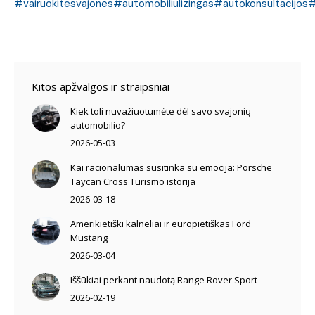
#vairuokitesvajones
#automobiliulizingas
#autokonsultacijos
#
Kitos apžvalgos ir straipsniai
Kiek toli nuvažiuotumėte dėl savo svajonių
automobilio?
2026-05-03
Kai racionalumas susitinka su emocija: Porsche
Taycan Cross Turismo istorija
2026-03-18
Amerikietiški kalneliai ir europietiškas Ford
Mustang
2026-03-04
Iššūkiai perkant naudotą Range Rover Sport
2026-02-19