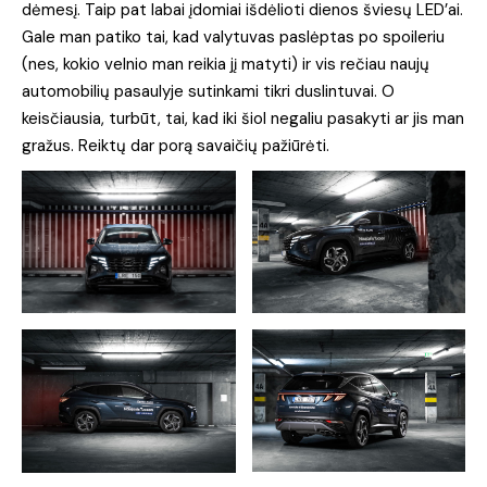
dėmesį. Taip pat labai įdomiai išdėlioti dienos šviesų LED’ai.
Gale man patiko tai, kad valytuvas paslėptas po spoileriu
(nes, kokio velnio man reikia jį matyti) ir vis rečiau naujų
automobilių pasaulyje sutinkami tikri duslintuvai. O
keisčiausia, turbūt, tai, kad iki šiol negaliu pasakyti ar jis man
gražus. Reiktų dar porą savaičių pažiūrėti.