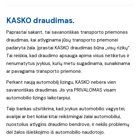
KASKO draudimas.
Paprastai sakant, tai savanoriškas transporto priemonės
draudimas, kai atlyginama jūsų transporto priemonei
padaryta žala. Įprastai KASKO draudimas būna „visų rizikų“.
Tai reiškia, kad draudimo apsauga apima visus netikėtus ir
nenumatytus įvykius, kurių metu sugadinama, sunaikinama
ar pavagiama transporto priemonė.
Perkant naują automobilį lizingu, KASKO nebėra vien
savanoriškas draudimas. Jis yra PRIVALOMAS visam
automobilio
lizingo
laikotarpiui.
Taip bankas užsitikrina, kad įvykus automobilio vagystei,
avarijai ar bet kokiai kitai reikšmingai žalai automobiliui,
nuostolius atlygins draudimo bendrovė
,
ir nekils problemų
dėl žalos išieškojimo iš automobilio naudotojo.