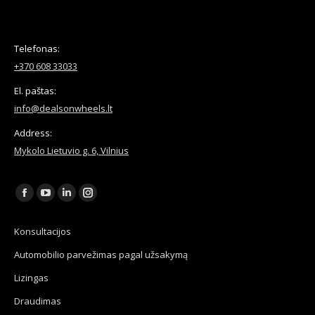
Telefonas:
+370 608 33033
El. paštas:
info@dealsonwheels.lt
Address:
Mykolo Lietuvio g. 6, Vilnius
Find us on:
Facebook
YouTube
Linkedin
Instagram
page
page
page
page
Konsultacijos
opens
opens
opens
opens
Automobilio parvežimas pagal užsakymą
in
in
in
in
new
new
new
new
Lizingas
window
window
window
window
Draudimas