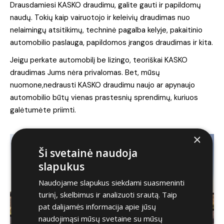
Drausdamiesi KASKO draudimu, galite gauti ir papildomų
naudų. Tokių kaip vairuotojo ir keleivių draudimas nuo
nelaimingų atsitikimų, techninė pagalba kelyje, pakaitinio
automobilio paslaug
a
, papildomos įrangos draudimas ir kita.
Jeigu perkate automobilį be lizingo, teoriškai KASKO
draudimas
J
ums nėra privalomas. Bet
, mūsų
nuomone,
nedrausti KASKO
draudimu
naujo ar apynaujo
automobilio būtų vienas prastesnių sprendimų, kuriuos
galėtumėte priimti.
×
Ši svetainė naudoja
slapukus
Naudojame slapukus siekdami suasmeninti
turinį, skelbimus ir analizuoti srautą. Taip
pat dalijamės informacija apie jūsų
naudojimąsi mūsų svetaine su mūsų