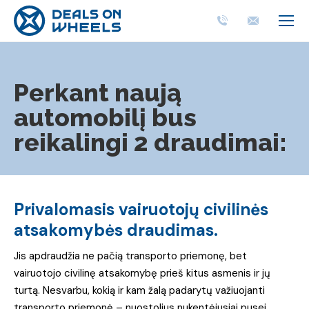
Perkant naują
automobilį bus
reikalingi 2 draudimai:
Privalomasis vairuotojų civilinės
atsakomybės draudimas.
Jis apdraudžia ne pačią transporto priemonę, bet
vairuotojo civilinę atsakomybę prieš kitus asmenis ir jų
turtą. Nesvarbu, kokią ir kam žalą padarytų važiuojanti
transporto priemonė – nuostolius nukentėjusiai pusei