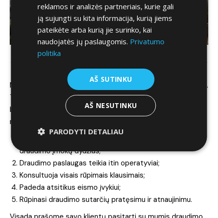
reklamos ir analizės partneriais, kurie gali
ją sujungti su kita informacija, kurią jiems
pateikėte arba kurią jie surinko, kai
naudojatės jų paslaugomis.
Privatumo
politika
AŠ SUTINKU
Mes nesame draudimo brokeriai ir draudimų neparduodame.
Tačiau gerai išmanome draudimų sąlygas ir
AŠ NESUTINKU
bendradarbiaujame su patyrusiais draudimo brokeriais, kurie
mūsų įmonės klientams siūlo:
PARODYTI DETALIAU
Specialias sąlygas ir kainodarą, užtikrinant mažiausius
draudimo įmokų dydžius;
Draudimo paslaugas teikia itin operatyviai;
Konsultuoja visais rūpimais klausimais;
Padeda atsitikus eismo įvykiui;
Rūpinasi draudimo sutarčių pratęsimu ir atnaujinimu.
Visada prašome savo klientų pasitarti su mumis draudimo