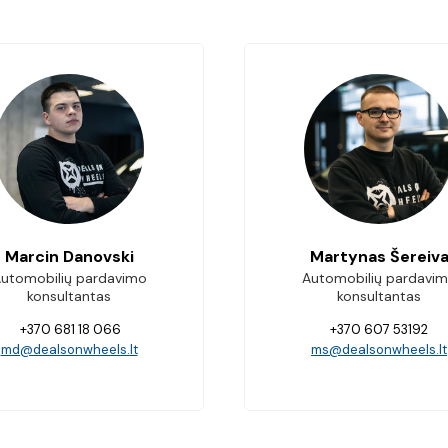
Marcin Danovski
Martynas Šereiv
utomobilių pardavimo
Automobilių pardavi
konsultantas
konsultantas
+370 681 18 066
+370 607 53192
md@dealsonwheels.lt
ms@dealsonwheels.lt