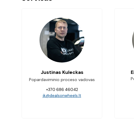
Justinas Kuleckas
E
P
Popardaviminio proceso vadovas
+370 686 46042
jk@dealsonwheels.lt