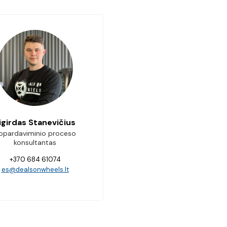
igirdas Stanevičius
opardaviminio proceso
konsultantas
+370 684 61074
es@dealsonwheels.lt