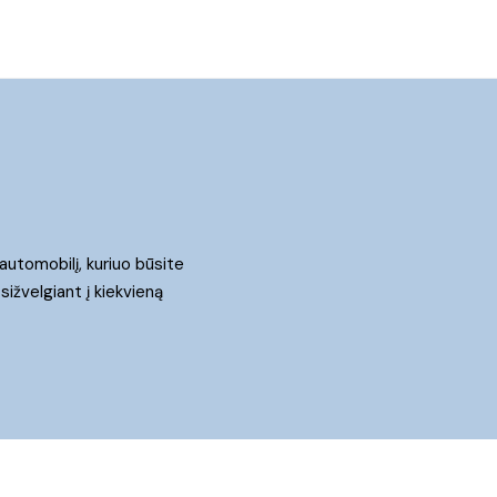
automobil
į,
kuriuo būsite
sižvelgiant į kiekvieną