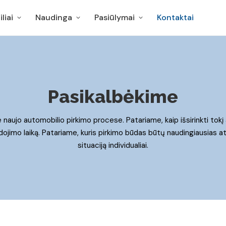
liai
Naudinga
Pasiūlymai
Kontaktai
liai
Naudinga
Pasiūlymai
Kontaktai
Pasikalbėkime
 naujo automobilio pirkimo procese
. Patariame
,
kaip išsirinkti tokį
dojimo laiką. Patariame, kuris pirkimo būdas būtų naudingiausias at
situaciją individualiai.