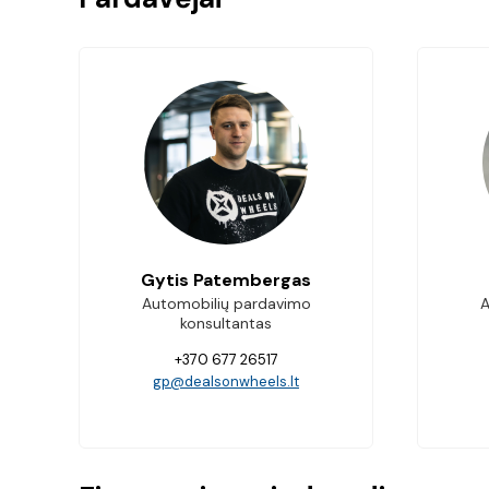
Gytis Patembergas
Automobilių pardavimo
A
konsultantas
+370 677 26517
gp@dealsonwheels.lt