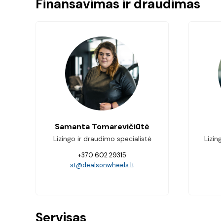
Finansavimas ir draudimas
Samanta Tomarevičiūtė
Lizingo ir draudimo specialistė
Lizin
+370 602 29315
st@dealsonwheels.lt
Servisas