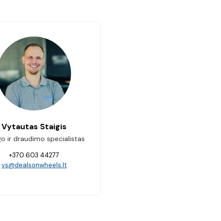
Vytautas Staigis
go ir draudimo specialistas
+370 603 44277
vs@dealsonwheels.lt