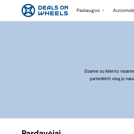
Paslaugos
Automobi
Paslaugos
Automobi
E
same su klientu visame
patenkint
i
visą jo nau
Pardavėjai