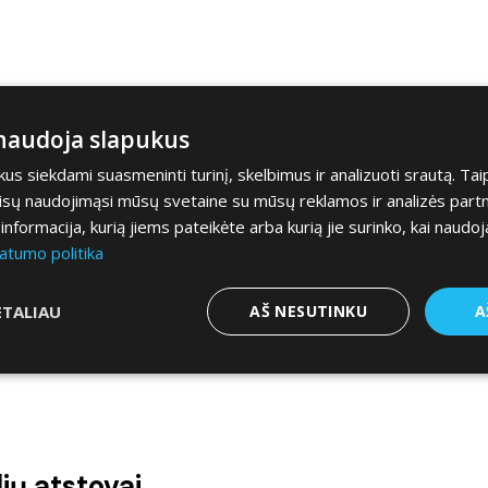
 naudoja slapukus
s siekdami suasmeninti turinį, skelbimus ir analizuoti srautą. Tai
jūsų naudojimąsi mūsų svetaine su mūsų reklamos ir analizės partner
a informacija, kurią jiems pateikėte arba kurią jie surinko, kai naudoj
atumo politika
ETALIAU
AŠ NESUTINKU
A
ių atstovai