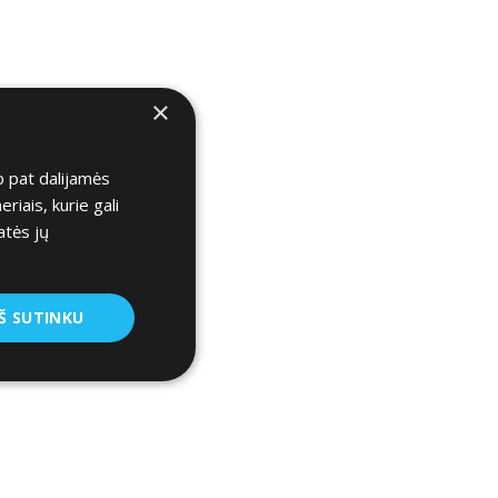
×
p pat dalijamės
iais, kurie gali
atės jų
Š SUTINKU