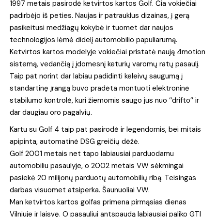
1997 metais pasirodė ketvirtos kartos Golf. Čia vokiečiai
padirbėjo iš peties. Naujas ir patrauklus dizainas, į gerą
pasikeitusi medžiagų kokybė ir tuomet dar naujos
technologijos lėmė didelį automobilio papuliarumą.
Ketvirtos kartos modelyje vokiečiai pristatė naują 4motion
sistemą, vedančią į įdomesnį keturių varomų ratų pasaulį.
Taip pat norint dar labiau padidinti keleivų saugumą į
standartinę įrangą buvo pradėta montuoti elektroninė
stabilumo kontrolė, kuri žiemomis saugo jus nuo ‘‘drifto’’ ir
dar daugiau oro pagalvių.
Kartu su Golf 4 taip pat pasirodė ir legendomis, bei mitais
apipinta, automatinė DSG greičių dėžė.
Golf 2001 metais net tapo labiausiai parduodamu
automobiliu pasaulyje, o 2002 metais VW sėkmingai
pasiekė 20 milijonų parduotų automobilių ribą. Teisingas
darbas visuomet atsiperka. Šaunuoliai VW.
Man ketvirtos kartos golfas primena pirmąsias dienas
Vilniuje ir laisvę. O pasauliui antspaudą labiausiai paliko GTI