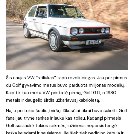
Šis naujas VW ‘‘stiliukas’’ tapo revoliucingas. Jau per pirmus
du Golf gyvavimo metus buvo parduota milijonas modelių.
Kaip tik tuo metu VW pristatė pirmąjį Golf GTI, o 1980
metais ir daugelio širdis užkariavusį kabrioletą.
Na, o po tokio šuolio į viršų, lūkesčiai tikrai buvo sukelti. Golf
fanai jau trynė rankas ir laukė kas toliau. Kadangi pirmasis
Golf susilaukė tokios sėkmės, inžinieriai nepersistengė
kažką keisdami ir naująjame. Jie šiek tiek padidino kėbulą ir