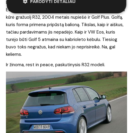
PARODYTI DETALIAU
Dar dvi keistokos naujovės, kurias įnešė šis Golf: Golf plus ir
Eos. Kaip keistai beskambėtų, bet tas pats dizaineris, kuris
kūrė gražuolį R32, 2004 metais nupiešė ir Golf Plus. Golfą,
kuris forma primena pripūstą balioną. Tikslas, kaip ir aiškus,
tačiau pardavimams jis nepadėjo. Kaip ir VW Eos, kuris
turėjo būti Golf 5 atmaina su kabrioleto kėbulu. Tiesiog
buvo toks negražus, kad niekam jo neprisireikė. Na, gal
keliems.
Ir žinoma, rest in peace, paskutinysis R32 modeli.