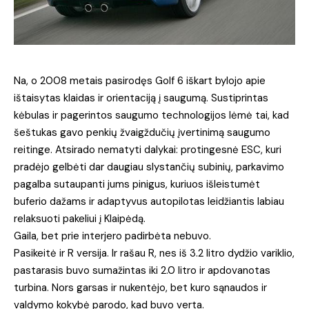
Na, o 2008 metais pasirodęs Golf 6 iškart bylojo apie
ištaisytas klaidas ir orientaciją į saugumą. Sustiprintas
kėbulas ir pagerintos saugumo technologijos lėmė tai, kad
šeštukas gavo penkių žvaigždučių įvertinimą saugumo
reitinge. Atsirado nematyti dalykai: protingesnė ESC, kuri
pradėjo gelbėti dar daugiau slystančių subinių, parkavimo
pagalba sutaupanti jums pinigus, kuriuos išleistumėt
buferio dažams ir adaptyvus autopilotas leidžiantis labiau
relaksuoti pakeliui į Klaipėdą.
Gaila, bet prie interjero padirbėta nebuvo.
Pasikeitė ir R versija. Ir rašau R, nes iš 3.2 litro dydžio variklio,
pastarasis buvo sumažintas iki 2.0 litro ir apdovanotas
turbina. Nors garsas ir nukentėjo, bet kuro sąnaudos ir
valdymo kokybė parodo, kad buvo verta.