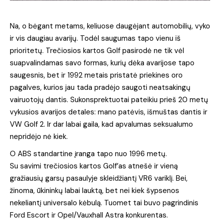
Na, o bėgant metams, keliuose daugėjant automobilių, vyko
ir vis daugiau avarijų. Todėl saugumas tapo vienu iš
prioritetų. Trečiosios kartos Golf pasirodė ne tik vėl
suapvalindamas savo formas, kurių dėka avarijose tapo
saugesnis, bet ir 1992 metais pristatė priekines oro
pagalves, kurios jau tada pradėjo saugoti neatsakingų
vairuotojų dantis. Sukonsprektuotai pateikiu prieš 20 metų
vykusios avarijos detales: mano patėvis, išmuštas dantis ir
VW Golf 2. Ir dar labai gaila, kad apvalumas seksualumo
nepridėjo nė kiek.
O ABS standartine įranga tapo nuo 1996 metų.
Su savimi trečiosios kartos Golf’as atnešė ir vieną
gražiausių garsų pasaulyje skleidžiantį VR6 variklį. Bei,
žinoma, ūkininkų labai lauktą, bet nei kiek šypsenos
nekeliantį universalo kėbulą. Tuomet tai buvo pagrindinis
Ford Escort ir Opel/Vauxhall Astra konkurentas.