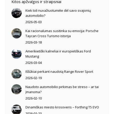
Kitos apžvalgos ir straipsniai
Kiek toli nuvažiuotumėte dėl savo svajonių
automobilio?
2026-05-03
Kai racionalumas susitinka su emocija: Porsche
Taycan Cross Turismo istorija
2026-03-18
Amerikietiški kalneliai ir europietiškas Ford
Mustang
2026-03-04
Iššūkiai perkant naudotą Range Rover Sport
2026-02-19
Naudoto automobilio pirkimas be streso – ar tai
įmanoma?
2026-02-10
Dinamiškas miesto krosoveris – Forthing T5 EVO
2026-01-23