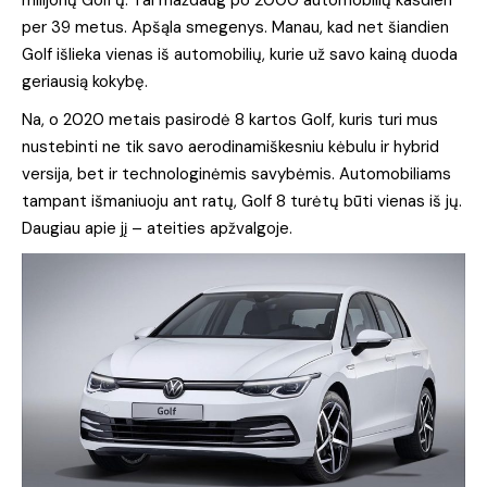
milijonų Golf’ų. Tai maždaug po 2000 automobilių kasdien
per 39 metus. Apšąla smegenys. Manau, kad net šiandien
Golf išlieka vienas iš automobilių, kurie už savo kainą duoda
geriausią kokybę.
Na, o 2020 metais pasirodė 8 kartos Golf, kuris turi mus
nustebinti ne tik savo aerodinamiškesniu kėbulu ir hybrid
versija, bet ir technologinėmis savybėmis. Automobiliams
tampant išmaniuoju ant ratų, Golf 8 turėtų būti vienas iš jų.
Daugiau apie jį – ateities apžvalgoje.