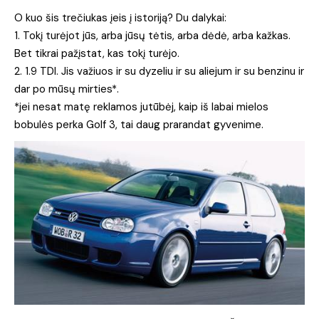
O kuo šis trečiukas įeis į istoriją? Du dalykai:
1. Tokį turėjot jūs, arba jūsų tėtis, arba dėdė, arba kažkas.
Bet tikrai pažįstat, kas tokį turėjo.
2. 1.9 TDI. Jis važiuos ir su dyzeliu ir su aliejum ir su benzinu ir
dar po mūsų mirties*.
*jei nesat matę reklamos jutūbėj, kaip iš labai mielos
bobulės perka Golf 3, tai daug prarandat gyvenime.