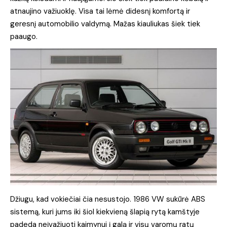
atnaujino važiuoklę. Visa tai lėmė didesnį komfortą ir
geresnį automobilio valdymą. Mažas kiauliukas šiek tiek
paaugo.
Džiugu, kad vokiečiai čia nesustojo. 1986 VW sukūrė ABS
sistemą, kuri jums iki šiol kiekvieną šlapią rytą kamštyje
padeda neįvažiuoti kaimynui į galą ir visų varomų ratų