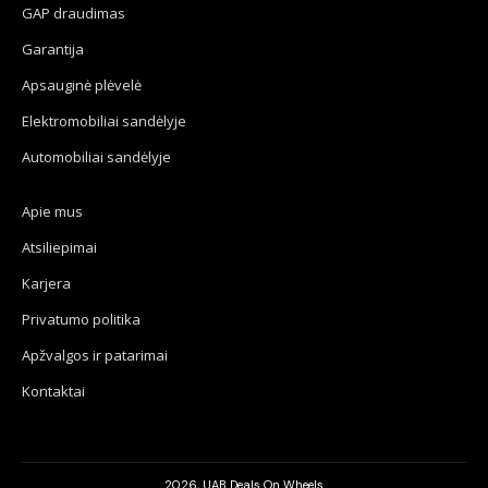
GAP draudimas
Garantija
Apsauginė plėvelė
Elektromobiliai sandėlyje
Automobiliai sandėlyje
Apie mus
Atsiliepimai
Karjera
Privatumo politika
Apžvalgos ir patarimai
Kontaktai
2026, UAB Deals On Wheels