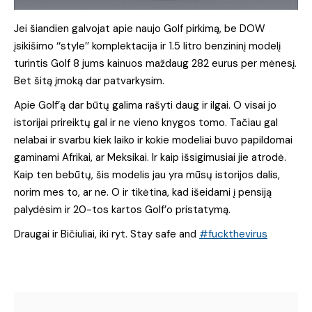
Jei šiandien galvojat apie naujo Golf pirkimą, be DOW
įsikišimo ‘‘style’’ komplektacija ir 1.5 litro benzininį modelį
turintis Golf 8 jums kainuos maždaug 282 eurus per mėnesį.
Bet šitą įmoką dar patvarkysim.
Apie Golf’ą dar būtų galima rašyti daug ir ilgai. O visai jo
istorijai prireiktų gal ir ne vieno knygos tomo. Tačiau gal
nelabai ir svarbu kiek laiko ir kokie modeliai buvo papildomai
gaminami Afrikai, ar Meksikai. Ir kaip išsigimusiai jie atrodė.
Kaip ten bebūtų, šis modelis jau yra mūsų istorijos dalis,
norim mes to, ar ne. O ir tikėtina, kad išeidami į pensiją
palydėsim ir 20-tos kartos Golf’o pristatymą.
Draugai ir Bičiuliai, iki ryt. Stay safe and
#fuckthevirus