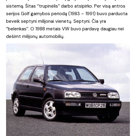
sistemą. Šitas ‘‘trupinėlis’’ darbo atsipirko. Per visą antros
serijos Golf gamybos periodą (1983 – 1991) buvo parduota
beveik septyni milijonai vienetų. Septyni. Čia yra
‘’belenkas’’. O 1988 metais VW buvo pardavę daugiau nei
dešimt milijonų automobilių.