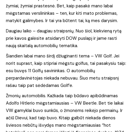
žymiai, žymiai prastesnė. Bet, kaip pasakė mano labai
mėgstamas verslininkas – ten, kur kiti mato problemas,
matykit galimybes. Ir tai yra būtent tai, ką mes darysim.
Daugiau laiko – daugiau straipsnių. Nuo šiol, kiekvieną rytą
prie kavos galėsite atsidaryti DOW puslapį ir jame rasti
naują skaitalą automobilių tematika.
Šiandien labai mano širdį džiuginanti tema – VW Golf. Jei
norit suprast, kaip stipriai mėgstu golfus, tai pasakysiu taip:
esu buvęs 11 Golfų savininkas. O automobilių
perpardavinėtojas niekada nebuvau. Šiuo metu straipsnį
rašau taip pat sėdėdamas Golf’e.
Žmonių automobilis. Kažkada taip būdavo apibūdinamas
Adolfo Hitlerio mėgstamiausias – VW Beetle. Bet tie laikai
VW gamyklai buvo sunkūs, o žmonėms reikėjo permainų. Ir
ačiū Dievui, kad taip buvo. Kitaip galbūt niekada dienos
šviesos nebūtų išvydęs mano mėgstamiausias ‘‘hot