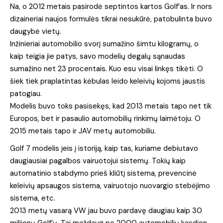
Na, o 2012 metais pasirodė septintos kartos Golf’as. Ir nors
dizaineriai naujos formulės tikrai nesukūrė, patobulinta buvo
daugybė vietų.
Inžinieriai automobilio svorį sumažino šimtu kilogramų, o
kaip teigia jie patys, savo modelių degalų sąnaudas
sumažino net 23 procentais. Kuo esu visai linkęs tikėti. O
šiek tiek praplatintas kėbulas leido keleivių kojoms jaustis
patogiau.
Modelis buvo toks pasisekęs, kad 2013 metais tapo net tik
Europos, bet ir pasaulio automobilių rinkimų laimėtoju. O
2015 metais tapo ir JAV metų automobiliu.
Golf 7 modelis įeis į istoriją, kaip tas, kuriame debiutavo
daugiausiai pagalbos vairuotojui sistemų. Tokių kaip
automatinio stabdymo prieš kliūtį sistema, prevencinė
keleivių apsaugos sistema, vairuotojo nuovargio stebėjimo
sistema, etc.
2013 metų vasarą VW jau buvo pardavę daugiau kaip 30