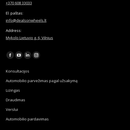
+370 608 33033
El. paštas:
info@dealsonwheels.lt
Address:
Mykolo Lietuvio g. 6, Vilnius
Find us on:
Facebook
YouTube
Linkedin
Instagram
page
page
page
page
Konsultacijos
opens
opens
opens
opens
Automobilio parvežimas pagal užsakymą
in
in
in
in
new
new
new
new
Lizingas
window
window
window
window
Draudimas
Verslui
Automobilio pardavimas