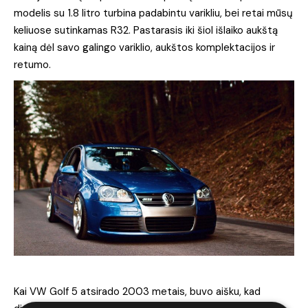
modelis su 1.8 litro turbina padabintu varikliu, bei retai mūsų
keliuose sutinkamas R32. Pastarasis iki šiol išlaiko aukštą
kainą dėl savo galingo variklio, aukštos komplektacijos ir
retumo.
Kai VW Golf 5 atsirado 2003 metais, buvo aišku, kad