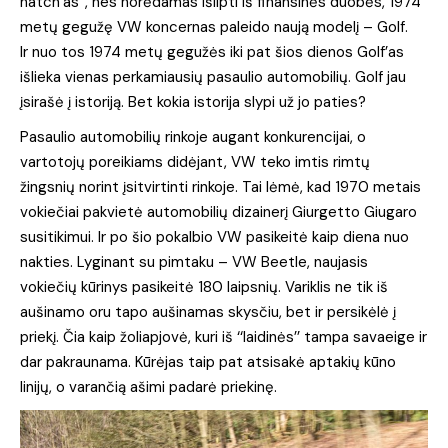
hatch’as’’, nes norėdamas išlipti iš finansinės duobės, 1974
metų gegužę VW koncernas paleido naują modelį – Golf.
Ir nuo tos 1974 metų gegužės iki pat šios dienos Golf’as
išlieka vienas perkamiausių pasaulio automobilių. Golf jau
įsirašė į istoriją. Bet kokia istorija slypi už jo paties?
Pasaulio automobilių rinkoje augant konkurencijai, o
vartotojų poreikiams didėjant, VW teko imtis rimtų
žingsnių norint įsitvirtinti rinkoje. Tai lėmė, kad 1970 metais
vokiečiai pakvietė automobilių dizainerį Giurgetto Giugaro
susitikimui. Ir po šio pokalbio VW pasikeitė kaip diena nuo
nakties. Lyginant su pimtaku – VW Beetle, naujasis
vokiečių kūrinys pasikeitė 180 laipsnių. Variklis ne tik iš
aušinamo oru tapo aušinamas skysčiu, bet ir persikėlė į
priekį. Čia kaip žoliapjovė, kuri iš ‘‘laidinės’’ tampa savaeige ir
dar pakraunama. Kūrėjas taip pat atsisakė aptakių kūno
linijų, o varančią ašimi padarė priekinę.