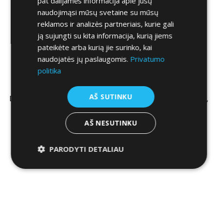
pat dalijamės informacija apie jūsų
naudojimąsi mūsų svetaine su mūsų
reklamos ir analizės partneriais, kurie gali
Užklausa užpildyta sėkmingai!
ją sujungti su kita informacija, kurią jiems
pateikėte arba kurią jie surinko, kai
Mūsų komanda jau gavo pranešimą ir labai greitai susisieks
naudojatės jų paslaugomis.
Privatumo
su jumis, nes kokybiškas aptarnavimas ir atsakymai į visus
politika
rūpimus klausimus – mūsų didžiausia vertybė.
AŠ SUTINKU
Deals On Wheels komanda padės Jums išsirinkti automobilį,
kuris geriausiai atitiks Jūsų poreikius!
AŠ NESUTINKU
PARODYTI DETALIAU