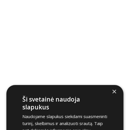
×
Ši svetainė naudoja
slapukus
Naudojame slapukus siekdami suasmeninti
turinį, skelbimus ir analizuoti srautą. Taip