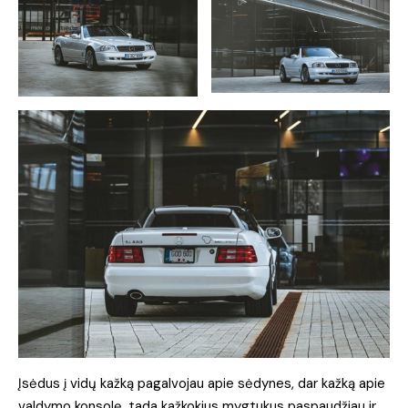
Įsėdus į vidų kažką pagalvojau apie sėdynes, dar kažką apie
valdymo konsolę, tada kažkokius mygtukus paspaudžiau ir