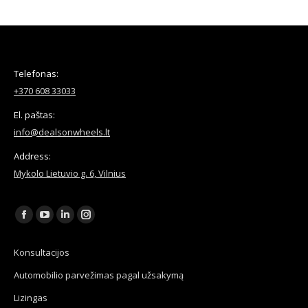
Telefonas:
+370 608 33033
El. paštas:
info@dealsonwheels.lt
Address:
Mykolo Lietuvio g. 6, Vilnius
Find us on:
Facebook
YouTube
Linkedin
Instagram
page
page
page
page
Konsultacijos
opens
opens
opens
opens
Automobilio parvežimas pagal užsakymą
in
in
in
in
new
new
new
new
Lizingas