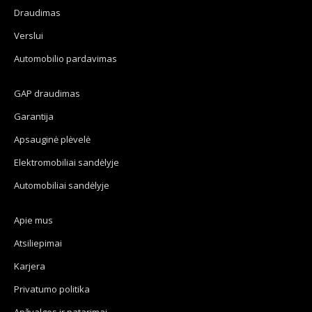
window
window
window
window
Draudimas
Verslui
Automobilio pardavimas
GAP draudimas
Garantija
Apsauginė plėvelė
Elektromobiliai sandėlyje
Automobiliai sandėlyje
Apie mus
Atsiliepimai
Karjera
Privatumo politika
Apžvalgos ir patarimai