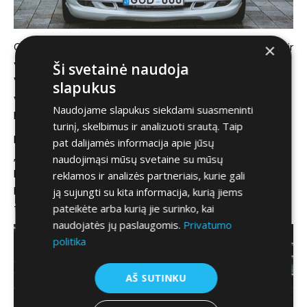
×
O kai jau paspaudi tą gazą, apima toks jausmas, kad dabar ir
yra tie gūdūs 2001-ieji, aš šiuo metu lekiu greitkeliu iš Las
Ši svetainė naudoja
Vegaso į Holivudą, toje vienintelėje sėdynėje šalia sėdi ne
slapukus
viena, o dvi didžiakrutės blondinės ir aš skubu vaidinti filme,
Naudojame slapukus siekdami suasmeninti
kurį pats ir režisuoju ir prodiusuoju. Taip. Nes aš toks kietas.
turinį, skelbimus ir analizuoti srautą. Taip
Kai važiuoji ramiai, jautiesi kiek paprasčiau. Lyg verslininkas,
pat dalijamės informacija apie jūsų
„pavartantis“ vieną, kitą milijoną, ar mergišius, nes beveik
naudojimąsi mūsų svetaine su mūsų
kas antra, pro kurią pravažiuoji žiūri tau į akis. Kaip ten
reklamos ir analizės partneriais, kurie gali
bebūtų, vairuojant tokį automobilį, jausmas bus geras, o su
ją sujungti su kita informacija, kurią jiems
pateikėte arba kurią jie surinko, kai
teisinga muzika, atrasite vairavimo malonumą iš naujo.
naudojatės jų paslaugomis.
Privatumo
politika
AŠ SUTINKU