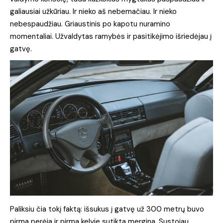
galiausiai užkūriau. Ir nieko aš nebemačiau. Ir nieko
nebespaudžiau. Griaustinis po kapotu nuramino
momentaliai. Užvaldytas ramybės ir pasitikėjimo išriedėjau į
gatvę.
Paliksiu čia tokį faktą: išsukus į gatvę už 300 metrų buvo
pirma perėja ir pirma kelyje sutikta mergina. Sustojau