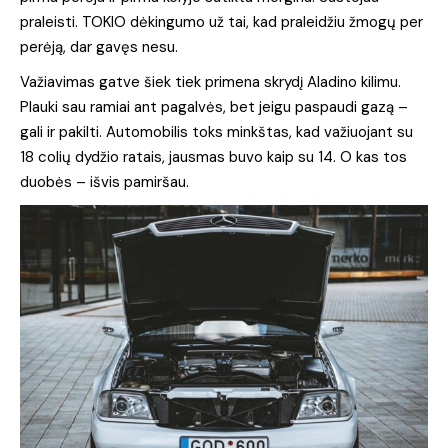
praleisti. TOKIO dėkingumo už tai, kad praleidžiu žmogų per
perėją, dar gavęs nesu.
Važiavimas gatve šiek tiek primena skrydį Aladino kilimu.
Plauki sau ramiai ant pagalvės, bet jeigu paspaudi gazą –
gali ir pakilti. Automobilis toks minkštas, kad važiuojant su
18 colių dydžio ratais, jausmas buvo kaip su 14. O kas tos
duobės – išvis pamiršau.