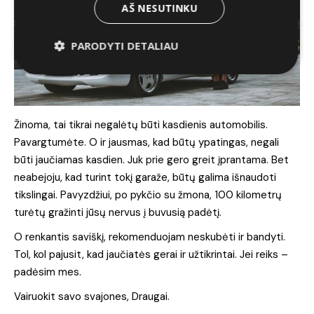
AŠ NESUTINKU
PARODYTI DETALIAU
Žinoma, tai tikrai negalėtų būti kasdienis automobilis.
Pavargtumėte. O ir jausmas, kad būtų ypatingas, negali
būti jaučiamas kasdien. Juk prie gero greit įprantama. Bet
neabejoju, kad turint tokį garaže, būtų galima išnaudoti
tikslingai. Pavyzdžiui, po pykčio su žmona, 100 kilometrų
turėtų gražinti jūsų nervus į buvusią padėtį.
O renkantis saviškį, rekomenduojam neskubėti ir bandyti.
Tol, kol pajusit, kad jaučiatės gerai ir užtikrintai. Jei reiks –
padėsim mes.
Vairuokit savo svajones, Draugai.