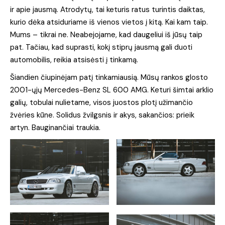
ir apie jausmą. Atrodytų, tai keturis ratus turintis daiktas,
kurio dėka atsiduriame iš vienos vietos į kitą. Kai kam taip.
Mums – tikrai ne. Neabejojame, kad daugeliui iš jūsų taip
pat. Tačiau, kad suprasti, kokį stiprų jausmą gali duoti
automobilis, reikia atsisėsti į tinkamą.
Šiandien čiupinėjam patį tinkamiausią. Mūsų rankos glosto
2001-ųjų Mercedes-Benz SL 600 AMG. Keturi šimtai arklio
galių, tobulai nulietame, visos juostos plotį užimančio
žvėries kūne. Solidus žvilgsnis ir akys, sakančios: prieik
artyn. Bauginančiai traukia.