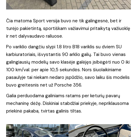
Čia matoma Sport versija buvo ne tik galingesnė, bet ir
turėjo pakietintą, sportiškam važiavimui pritaikytą važiuoklę
ir net dalyvaudavo raliuose.
Po variklio dangčiu slypi 1.8 litro B18 variklis su dviem SU
karbiuratoriais, išvystantis 90 arklio galių. Tai buvo vienas
galingiausių modelių savo klasėje galėjęs įsibėgėti nuo 0 iki
100 km/val. per apie 10,5 sekundės. Nors šiuolaikiniame
pasaulyje tai niekam nedaro įspūdžio, savo laiku šis modelis
buvo greitesnis net už Porsche 356.
Galia perduodama galiniams ratams per keturių pavarų
mechaninę dėžę. Diskiniai stabdžiai priekyje, nepriklausoma
priekinė pakaba, tvirtas galinis tiltas.