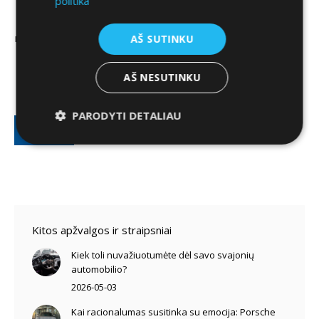
politika
D
Sutinku, jog mano duomenys bus tvarkomi tikslu su
u
manimi susisiekti
AŠ SUTINKU
o
m
T
Sutinku su
taisyklėmis
e
AŠ NESUTINKU
a
n
i
ų
s
PARODYTI DETALIAU
t
y
Siųsti
v
k
a
l
r
ė
k
s
y
*
m
a
Kitos apžvalgos ir straipsniai
s
*
Kiek toli nuvažiuotumėte dėl savo svajonių
automobilio?
2026-05-03
Kai racionalumas susitinka su emocija: Porsche