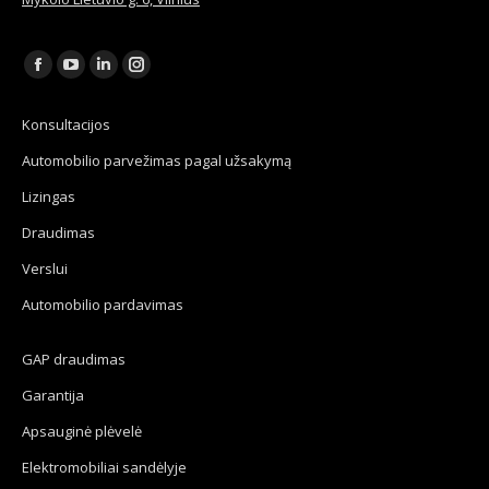
Find us on:
Facebook
YouTube
Linkedin
Instagram
page
page
page
page
Konsultacijos
opens
opens
opens
opens
Automobilio parvežimas pagal užsakymą
in
in
in
in
new
new
new
new
Lizingas
window
window
window
window
Draudimas
Verslui
Automobilio pardavimas
GAP draudimas
Garantija
Apsauginė plėvelė
Elektromobiliai sandėlyje