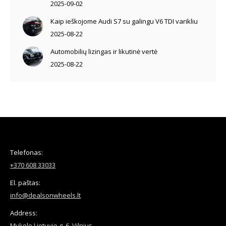
2025-09-02
Kaip ieškojome Audi S7 su galingu V6 TDI varikliu
2025-08-22
Automobilių lizingas ir likutinė vertė
2025-08-22
Telefonas:
+370 608 33033
El. paštas:
info@dealsonwheels.lt
Address:
Mykolo Lietuvio g. 6, Vilnius