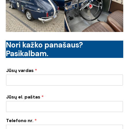
Nori kažko panašaus?
Pasikalbam.
Jūsų vardas
*
Jūsų el. paštas
*
Telefono nr.
*