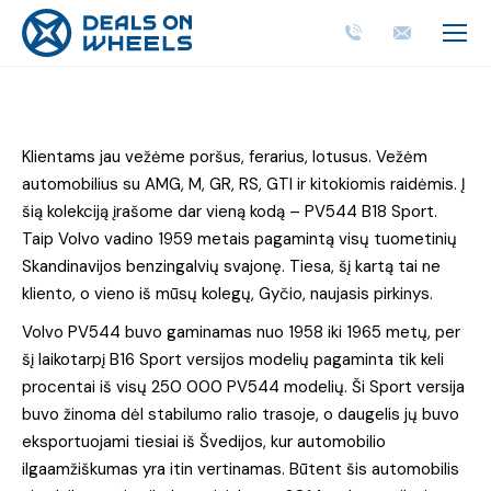
Klientams jau vežėme poršus, ferarius, lotusus. Vežėm
automobilius su AMG, M, GR, RS, GTI ir kitokiomis raidėmis. Į
šią kolekciją įrašome dar vieną kodą – PV544 B18 Sport.
Taip Volvo vadino 1959 metais pagamintą visų tuometinių
Skandinavijos benzingalvių svajonę. Tiesa, šį kartą tai ne
kliento, o vieno iš mūsų kolegų, Gyčio, naujasis pirkinys.
Volvo PV544 buvo gaminamas nuo 1958 iki 1965 metų, per
šį laikotarpį B16 Sport versijos modelių pagaminta tik keli
procentai iš visų 250 000 PV544 modelių. Ši Sport versija
buvo žinoma dėl stabilumo ralio trasoje, o daugelis jų buvo
eksportuojami tiesiai iš Švedijos, kur automobilio
ilgaamžiškumas yra itin vertinamas. Būtent šis automobilis