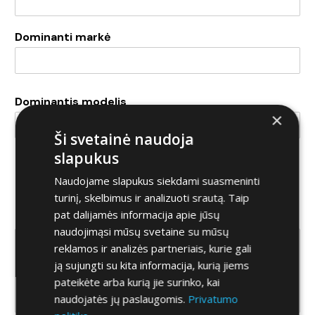
Dominanti markė
Dominantis modelis
×
Ši svetainė naudoja
slapukus
Koks automobilis domina?
*
Naudojame slapukus siekdami suasmeninti
Naujas
Naudotas
turinį, skelbimus ir analizuoti srautą. Taip
pat dalijamės informacija apie jūsų
Komentaras
naudojimąsi mūsų svetaine su mūsų
reklamos ir analizės partneriais, kurie gali
ją sujungti su kita informacija, kurią jiems
pateikėte arba kurią jie surinko, kai
naudojatės jų paslaugomis.
Privatumo