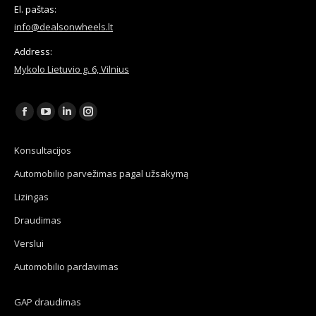
El. paštas:
info@dealsonwheels.lt
Address:
Mykolo Lietuvio g. 6, Vilnius
Find us on:
Facebook
YouTube
Linkedin
Instagram
page
page
page
page
Konsultacijos
opens
opens
opens
opens
Automobilio parvežimas pagal užsakymą
in
in
in
in
new
new
new
new
Lizingas
window
window
window
window
Draudimas
Verslui
Automobilio pardavimas
GAP draudimas