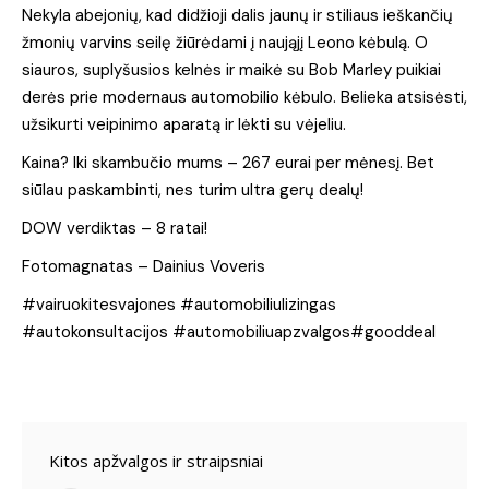
Nekyla abejonių, kad didžioji dalis jaunų ir stiliaus ieškančių
žmonių varvins seilę žiūrėdami į naująjį Leono kėbulą. O
siauros, suplyšusios kelnės ir maikė su Bob Marley puikiai
derės prie modernaus automobilio kėbulo. Belieka atsisėsti,
užsikurti veipinimo aparatą ir lėkti su vėjeliu.
Kaina? Iki skambučio mums – 267 eurai per mėnesį. Bet
siūlau paskambinti, nes turim ultra gerų dealų!
DOW verdiktas – 8 ratai!
Fotomagnatas – Dainius Voveris
#vairuokitesvajones #automobiliulizingas
#autokonsultacijos #automobiliuapzvalgos#gooddeal
Kitos apžvalgos ir straipsniai