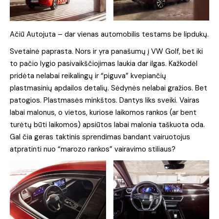
Ačiū Autojuta – dar vienas automobilis testams be lipdukų.
Svetainė paprasta. Nors ir yra panašumų į VW Golf, bet iki
to pačio lygio pasivaikščiojimas laukia dar ilgas. Kažkodėl
pridėta nelabai reikalingų ir “piguva” kvepiančių
plastmasinių apdailos detalių. Sėdynės nelabai gražios. Bet
patogios. Plastmasės minkštos. Dantys liks sveiki. Vairas
labai malonus, o vietos, kuriose laikomos rankos (ar bent
turėtų būti laikomos) apsiūtos labai malonia taškuota oda.
Gal čia geras taktinis sprendimas bandant vairuotojus
atpratinti nuo “marozo rankos” vairavimo stiliaus?