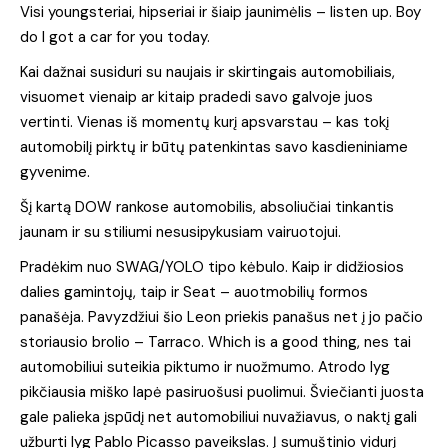
Visi youngsteriai, hipseriai ir šiaip jaunimėlis – listen up. Boy
do I got a car for you today.
Kai dažnai susiduri su naujais ir skirtingais automobiliais,
visuomet vienaip ar kitaip pradedi savo galvoje juos
vertinti. Vienas iš momentų kurį apsvarstau – kas tokį
automobilį pirktų ir būtų patenkintas savo kasdieniniame
gyvenime.
Šį kartą DOW rankose automobilis, absoliučiai tinkantis
jaunam ir su stiliumi nesusipykusiam vairuotojui.
Pradėkim nuo SWAG/YOLO tipo kėbulo. Kaip ir didžiosios
dalies gamintojų, taip ir Seat – auotmobilių formos
panašėja. Pavyzdžiui šio Leon priekis panašus net į jo pačio
storiausio brolio – Tarraco. Which is a good thing, nes tai
automobiliui suteikia piktumo ir nuožmumo. Atrodo lyg
pikčiausia miško lapė pasiruošusi puolimui. Šviečianti juosta
gale palieka įspūdį net automobiliui nuvažiavus, o naktį gali
užburti lyg Pablo Picasso paveikslas. Į sumuštinio vidurį