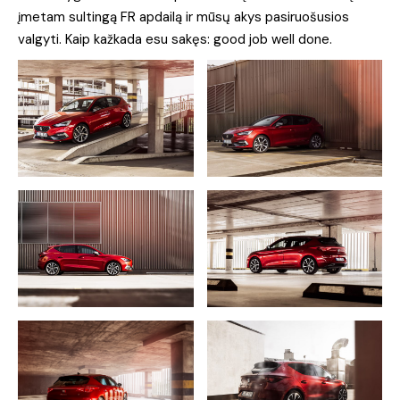
įmetam sultingą FR apdailą ir mūsų akys pasiruošusios
valgyti. Kaip kažkada esu sakęs: good job well done.