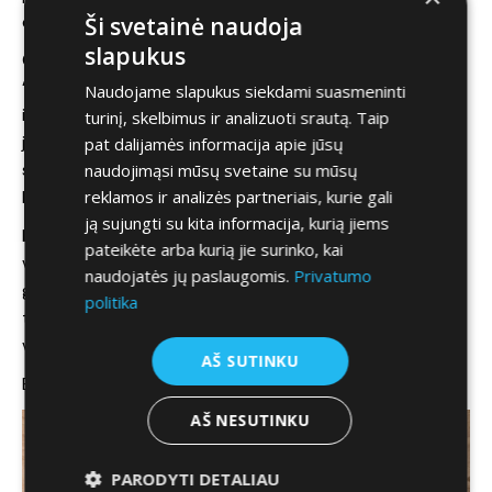
Ši svetainė naudoja
čia Vilnius. Net “klevo lapai” važinėja bent +10.
slapukus
Galinė kamera, kaip mano mama mėgdavo sakyti –
“nonsensas”. Su ryškumu viskas tvarkoje. Bet vaizdas
Naudojame slapukus siekdami suasmeninti
išlenkiamas tiek stipriai, kad likus dar 1-2 metrams iki sienos
turinį, skelbimus ir analizuoti srautą. Taip
jau pradeda atrodyti, kad į ją atsitrenksi. Parktronikai
pat dalijamės informacija apie jūsų
naudojimąsi mūsų svetaine su mūsų
situaciją gelbsti, bet judėti atbulomis vistiek tampa
reklamos ir analizės partneriais, kurie gali
baisoka. Nesinori gi gražuolį FR bamperį subraižyt.
ją sujungti su kita informacija, kurią jiems
Nesuvokiama: kodėl ijungus atbulinį keleivio pusės
pateikėte arba kurią jie surinko, kai
veidrodėlis pakyla aukštyn? Suprantu, kad tai funkcija, kurią
naudojatės jų paslaugomis.
Privatumo
galima persistatyti, tačiau klausimas toks: kam apskritai
politika
tokia funkcija automobilyje? Kas ir kodėl žiūrės aukštyn
važiuojant i garžą, ar parkingą?
AŠ SUTINKU
Bonus: puiki garso izoliacija.
AŠ NESUTINKU
PARODYTI DETALIAU