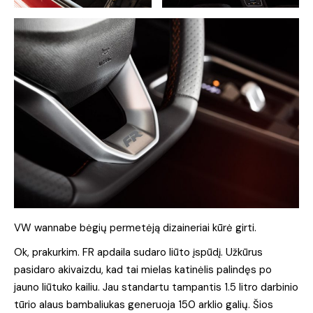
VW wannabe bėgių permetėją dizaineriai kūrė girti.
Ok, prakurkim. FR apdaila sudaro liūto įspūdį. Užkūrus
pasidaro akivaizdu, kad tai mielas katinėlis palindęs po
jauno liūtuko kailiu. Jau standartu tampantis 1.5 litro darbinio
tūrio alaus bambaliukas generuoja 150 arklio galių. Šios