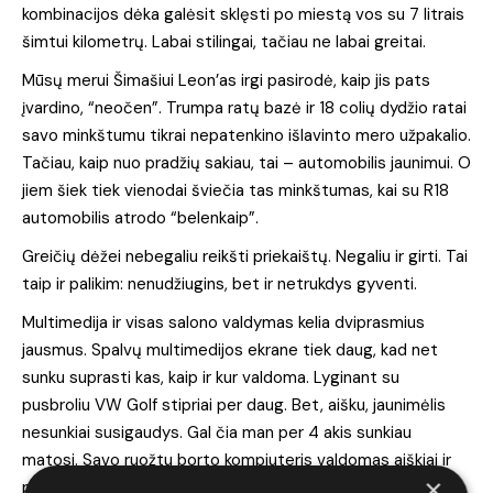
kombinacijos dėka galėsit sklęsti po miestą vos su 7 litrais
šimtui kilometrų. Labai stilingai, tačiau ne labai greitai.
Mūsų merui Šimašiui Leon’as irgi pasirodė, kaip jis pats
įvardino, “neočen”. Trumpa ratų bazė ir 18 colių dydžio ratai
savo minkštumu tikrai nepatenkino išlavinto mero užpakalio.
Tačiau, kaip nuo pradžių sakiau, tai – automobilis jaunimui. O
jiem šiek tiek vienodai šviečia tas minkštumas, kai su R18
automobilis atrodo “belenkaip”.
Greičių dėžei nebegaliu reikšti priekaištų. Negaliu ir girti. Tai
taip ir palikim: nenudžiugins, bet ir netrukdys gyventi.
Multimedija ir visas salono valdymas kelia dviprasmius
jausmus. Spalvų multimedijos ekrane tiek daug, kad net
sunku suprasti kas, kaip ir kur valdoma. Lyginant su
pusbroliu VW Golf stipriai per daug. Bet, aišku, jaunimėlis
nesunkiai susigaudys. Gal čia man per 4 akis sunkiau
matosi. Savo ruožtu borto kompiuteris valdomas aiškiai ir
×
paprastai. Tik pastoviai p**a protą dėl viršijamo greičio. Gi