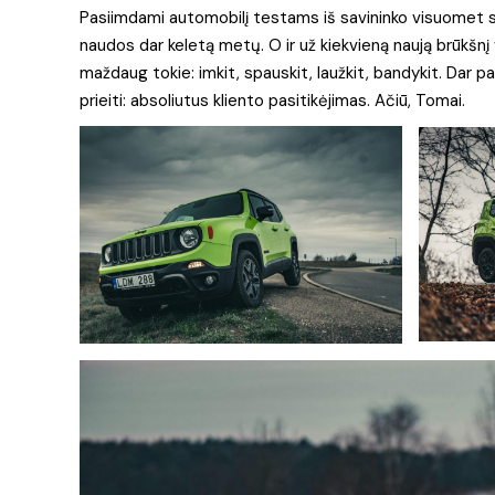
Pasiimdami automobilį testams iš savininko visuomet sup
naudos dar keletą metų. O ir už kiekvieną naują brūkšnį
maždaug tokie: imkit, spauskit, laužkit, bandykit. Dar papa
prieiti: absoliutus kliento pasitikėjimas. Ačiū, Tomai.