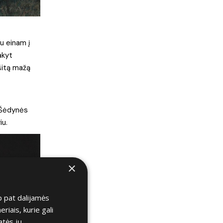
au einam į
akyt
 šitą mažą
 Šėdynės
iu.
×
p pat dalijamės
iais, kurie gali
atės jų