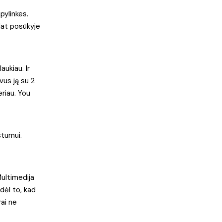
pylinkes.
Mat posūkyje
ukiau. Ir
vus ją su 2
eriau. You
stumui.
ultimedija
dėl to, kad
rai ne