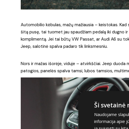
Automobilio kėbulas, mažų mažiausia – keistokas. Kad sum
šitą pusę, tai tuomet jau spaudžiam pedalą iki dugno ir
komplimentą. Jei tai būtų VW Passat, ar Audi A6 su tokio
Jeep, salotinė spalva padaro tik linksmesniu.
Nors ir mažas išorėje, viduje – atvirkščiai. Jeep du
patogios, panelės spalva tamsi, lubos tamsios, multimedi
Ši svetainė
Naudojame slapuku
informacija apie 
ją sujungti su kit