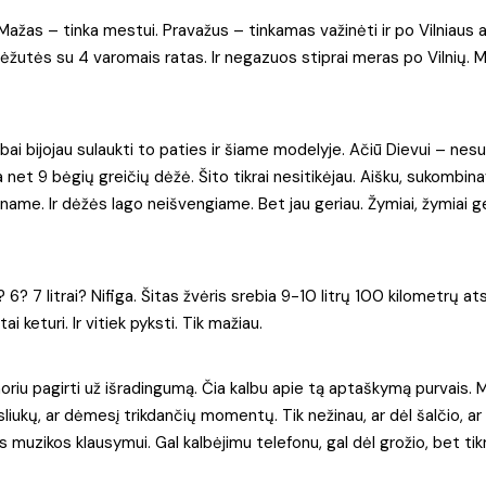
 Mažas – tinka mestui. Pravažus – tinkamas važinėti ir po Vilniaus a
žutės su 4 varomais ratas. Ir negazuos stiprai meras po Vilnių. 
 bijojau sulaukti to paties ir šiame modelyje. Ačiū Dievui – nesula
et 9 bėgių greičių dėžė. Šito tikrai nesitikėjau. Aišku, sukombina
gauname. Ir dėžės lago neišvengiame. Bet jau geriau. Žymiai, žymiai g
6? 7 litrai? Nifiga. Šitas žvėris srebia 9-10 litrų 100 kilometrų at
ai keturi. Ir vitiek pyksti. Tik mažiau.
iu pagirti už išradingumą. Čia kalbu apie tą aptaškymą purvais. M
liukų, ar dėmesį trikdančių momentų. Tik nežinau, ar dėl šalčio, ar 
tos muzikos klausymui. Gal kalbėjimu telefonu, gal dėl grožio, bet tik