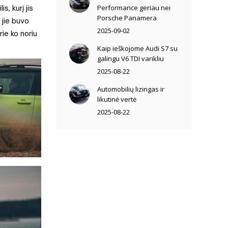
, kurį jis
Performance geriau nei
Porsche Panamera
 jie buvo
2025-09-02
rie ko noriu
Kaip ieškojome Audi S7 su
galingu V6 TDI varikliu
2025-08-22
Automobilių lizingas ir
likutinė vertė
2025-08-22