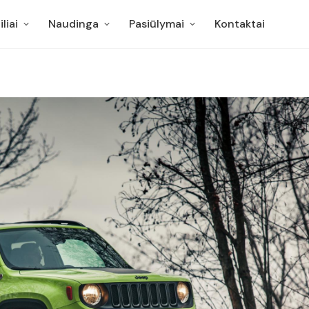
liai
Naudinga
Pasiūlymai
Kontaktai
liai
Naudinga
Pasiūlymai
Kontaktai