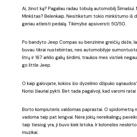
Ai, žinot ką? Pagaliau radau tobulą automobilį Šimašiui.
Minkštas? Belenkaip. Nesitikėtum tokio minkštumo iš dė
geriau atleisti pedalą. Tikimybė apsiversti: 50/50.
Po bandyto Jeep Compas su benzinine greičių dėže, labai
buvau tikrai nustebintas, nes automobilyje sumontuota n
litrų ir 167 arklio galių širdimi, traukos mes vistiek ne
go little Jeep.
O kaip galovjate, kokios šio dyzelinio džipuko sąnaudos? 
Norisi žiauriai pykti. Bet tada pagalvoji, kad varomi ratai t
Borto kompiuteris valdomas paprastai. O spidometrą nor
vadoma taip pat lengvai. Nėra jokių nereikalingų paveiks
taip tiesiog yra, ji buvo kiek lėtoka. Ir kolonėlės neskir
muzikai.