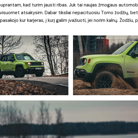
rantam, kad turim jausti ribas. Juk tai naujas žmogaus automobilis
 visuomet atsakysim. Dabar tiksliai nepacituosiu Tomo žodžių, bet
sakojo kur karjeras, į kurį galim įvažiuoti, jei norim kalnų. Žodžiu, p