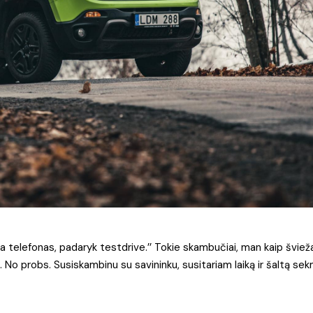
a telefonas, padaryk testdrive.’’ Tokie skambučiai, man kaip šviež
. No probs. Susiskambinu su savininku, susitariam laiką ir šaltą se