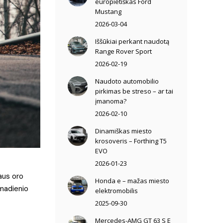
europietiškas Ford
Mustang
2026-03-04
Iššūkiai perkant naudotą
Range Rover Sport
2026-02-19
Naudoto automobilio
pirkimas be streso – ar tai
įmanoma?
2026-02-10
Dinamiškas miesto
krosoveris – Forthing T5
EVO
2026-01-23
aus oro
Honda e – mažas miesto
kmadienio
elektromobilis
2025-09-30
Mercedes-AMG GT 63 S E