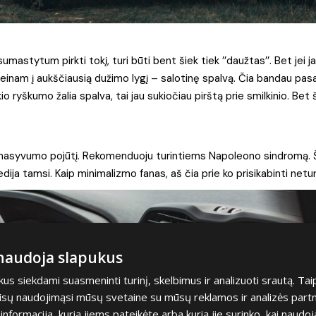
astytum pirkti tokį, turi būti bent šiek tiek ’’daužtas’’. Bet jei j
 einam į aukščiausią dužimo lygį – salotinę spalvą. Čia bandau pas
 ryškumo žalia spalva, tai jau sukiočiau pirštą prie smilkinio. Bet
oda masyvumo pojūtį. Rekomenduoju turintiems Napoleono sindromą.
ja tamsi. Kaip minimalizmo fanas, aš čia prie ko prisikabinti netur
 naudoja slapukus
s siekdami suasmeninti turinį, skelbimus ir analizuoti srautą. Tai
jūsų naudojimąsi mūsų svetaine su mūsų reklamos ir analizės partner
a informacija, kurią jiems pateikėte arba kurią jie surinko, kai naudoj