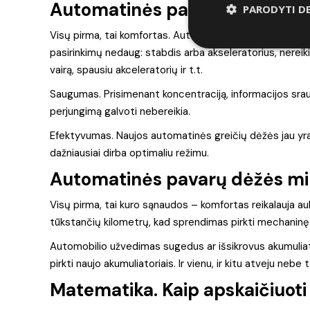
Automatinės pavarų dėžės pli
PARODYTI D
Visų pirma, tai komfortas. Automobilių spūstys nebeerzin
pasirinkimų nedaug: stabdis arba akseleratorius, nereiki
vairą, spausiu akceleratorių ir t.t.
Saugumas. Prisimenant koncentraciją, informacijos sraut
perjungimą galvoti nebereikia.
Efektyvumas. Naujos automatinės greičių dėžės jau yra 
dažniausiai dirba optimaliu režimu.
Automatinės pavarų dėžės mi
Visų pirma, tai kuro sąnaudos – komfortas reikalauja au
tūkstančių kilometrų, kad sprendimas pirkti mechanin
Automobilio užvedimas sugedus ar išsikrovus akumuliato
pirkti naujo akumuliatoriais. Ir vienu, ir kitu atveju nebe
Matematika. Kaip apskaičiuoti