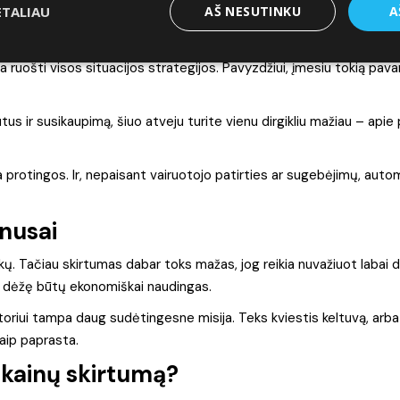
usai
ETALIAU
AŠ NESUTINKU
A
a, lengva koncentruotis tik į tai, kas yra kelyje. Stresinėje situac
a ruošti visos situacijos strategijos. Pavyzdžiui, įmesiu tokią pava
us ir susikaupimą, šiuo atveju turite vienu dirgikliu mažiau – apie
protingos. Ir, nepaisant vairuotojo patirties ar sugebėjimų, autom
nusai
kų. Tačiau skirtumas dabar toks mažas, jog reikia nuvažiuot labai 
ę dėžę būtų ekonomiškai naudingas.
riui tampa daug sudėtingesne misija. Teks kviestis keltuvą, arba
 taip paprasta.
 kainų skirtumą?