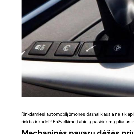
Rinkdamiesi automobilį žmonės dažnai klausia ne tik apie
rinktis ir kodėl? Pažvelkime į abiejų pasirinkimų pliusus i
Mechaninės pavarų dėžės pri