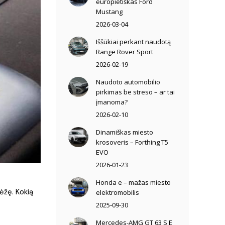
europietiškas Ford
Mustang
2026-03-04
Iššūkiai perkant naudotą
Range Rover Sport
2026-02-19
Naudoto automobilio
pirkimas be streso – ar tai
įmanoma?
2026-02-10
Dinamiškas miesto
krosoveris – Forthing T5
EVO
2026-01-23
Honda e – mažas miesto
ėžę. Kokią
elektromobilis
2025-09-30
Mercedes-AMG GT 63 S E