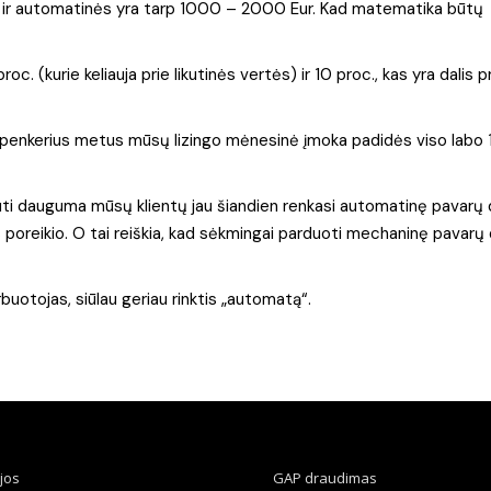
 ir automatinės yra tarp 1000 – 2000 Eur. Kad matematika būtų
c. (kurie keliauja prie likutinės vertės) ir 10 proc., kas yra dalis p
r penkerius metus mūsų lizingo mėnesinė įmoka padidės viso labo 1
iuti dauguma mūsų klientų jau šiandien renkasi automatinę pavarų 
os poreikio. O tai reiškia, kad sėkmingai parduoti mechaninę pavar
buotojas, siūlau geriau rinktis „automatą“.
jos
GAP draudimas