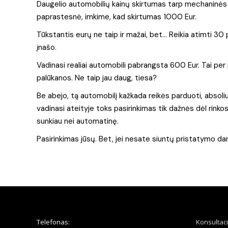
Daugelio automobilių kainų skirtumas tarp mechaninės
paprastesnė, imkime, kad skirtumas 1000 Eur.
Tūkstantis eurų ne taip ir mažai, bet… Reikia atimti 30 pro
įnašo.
Vadinasi realiai automobili pabrangsta 600 Eur. Tai pe
palūkanos. Ne taip jau daug, tiesa?
Be abejo, tą automobilį kažkada reikės parduoti, absol
vadinasi ateityje toks pasirinkimas tik dažnės dėl rink
sunkiau nei automatinę.
Pasirinkimas jūsų. Bet, jei nesate siuntų pristatymo dar
Telefonas:
Konsultaci