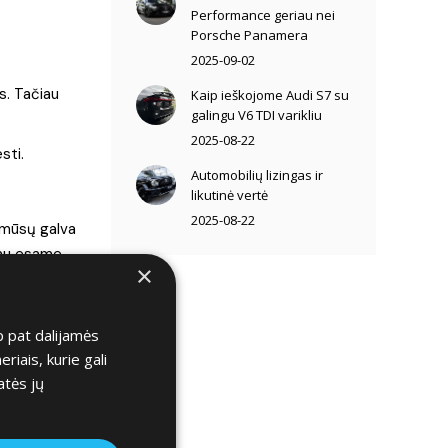
Performance geriau nei
Porsche Panamera
2025-09-02
s. Tačiau
Kaip ieškojome Audi S7 su
galingu V6 TDI varikliu
2025-08-22
sti.
Automobilių lizingas ir
likutinė vertė
2025-08-22
 mūsų galva
iau esame
×
kio
p pat dalijamės
amas
iais, kurie gali
atės jų
stovėti