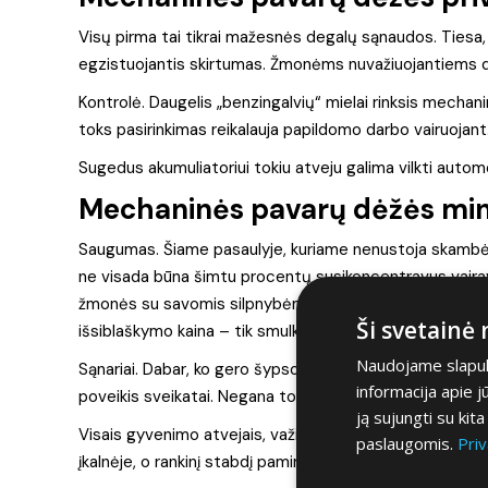
Visų pirma tai tikrai mažesnės degalų sąnaudos. Tiesa, n
egzistuojantis skirtumas. Žmonėms nuvažiuojantiems da
Kontrolė. Daugelis „benzingalvių“ mielai rinksis mechani
toks pasirinkimas reikalauja papildomo darbo vairuojant
Sugedus akumuliatoriui tokiu atveju galima vilkti automob
Mechaninės pavarų dėžės min
Saugumas. Šiame pasaulyje, kuriame nenustoja skambėti
ne visada būna šimtu procentų susikoncentravus vaira
žmonės su savomis silpnybėmis. Todėl kartais tos konce
Ši svetainė
išsiblaškymo kaina – tik smulkūs autoįvykiai.
Naudojame slapuku
Sąnariai. Dabar, ko gero šypsotės, tačiau tai tiesa. Sank
informacija apie 
poveikis sveikatai. Negana to, stovint spūstyje jūsų ner
ją sujungti su kit
Visais gyvenimo atvejais, važinėjant automobiliu su mec
paslaugomis.
Priv
įkalnėje, o rankinį stabdį pamiršote, mechaninė pavara ga