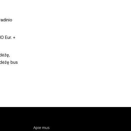
radinio
0 Eur. +
dėžę,
ų dėžę bus
Apie mus