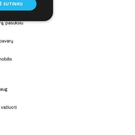
Š SUTINKU
ijoje
rą, pasuksiu
 pavarų
obilis
daug
 važiuoti