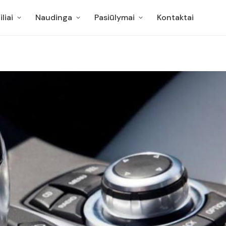
liai
Naudinga
Pasiūlymai
Kontaktai
liai
Naudinga
Pasiūlymai
Kontaktai