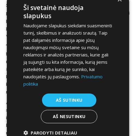
Šie, šeštos kartos Mustang‘ai turi ir nepriklausomą galinę
Ši svetainė naudoja
pakabą. Neteko bandyti ankstesnio modelio, bet šis valdosi
slapukus
paklusniai ir yra pakankamai komfortiškas. Ir vieną kitą
Naudojame slapukus siekdami suasmeninti
posūkį gali įveikti. Kaip papildomą įrangą galite užsisakyti ir
turinį, skelbimus ir analizuoti srautą. Taip
visų labai giriamą adaptyvų amortizatorių valdymą
pat dalijamės informacija apie jūsų
„Magneride“.
naudojimąsi mūsų svetaine su mūsų
Kiek pavarų gali prireikti? Čia jų gausite daugiau, nei galima
reklamos ir analizės partneriais, kurie gali
norėti. 10! Važinėjant Vokietijos autobahn’ais įvertintumėt
ją sujungti su kita informacija, kurią jiems
šį privalumą, bet mieste tiesiog atrodo, kad pavarų dėžės
pateikėte arba kurią jie surinko, kai
naudojatės jų paslaugomis.
Privatumo
kompiuteriui per daug pasirinkimo. Pavaromis groja, kaip
politika
klavišiniu instrumentu. Situacija geresnė įsijungus sport
režimą, mažiau dvejonių, daugiau veiksmų.
AŠ SUTINKU
Apie dydžius. Vairuojant mašina atrodo labai plati, todėl
siaurose gatvelėse, nė velnio nesijauti gerai. Ir dar kapotas
AŠ NESUTINKU
ilgas, kaip tikro
muscle car‘o
. Vietos gale nesitikėkit, bet
bagažinės dydis tikrai nustebins gerąja prasme – telpa ir
PARODYTI DETALIAU
nesmulkaus sudėjimo vyriškiai.