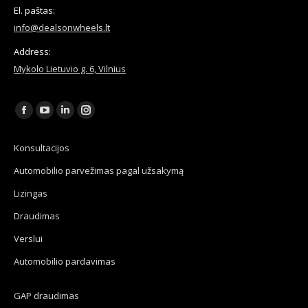
El. paštas:
info@dealsonwheels.lt
Address:
Mykolo Lietuvio g. 6, Vilnius
Find us on:
Facebook
YouTube
Linkedin
Instagram
page
page
page
page
Konsultacijos
opens
opens
opens
opens
Automobilio parvežimas pagal užsakymą
in
in
in
in
new
new
new
new
Lizingas
window
window
window
window
Draudimas
Verslui
Automobilio pardavimas
GAP draudimas