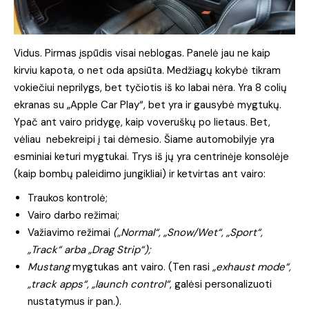
Vidus. Pirmas įspūdis visai neblogas. Panelė jau ne kaip
kirviu kapota, o net oda apsiūta. Medžiagų kokybė tikram
vokiečiui neprilygs, bet tyčiotis iš ko labai nėra. Yra 8 colių
ekranas su „Apple Car Play“, bet yra ir gausybė mygtukų.
Ypač ant vairo pridygę, kaip voveruškų po lietaus. Bet,
vėliau nebekreipi į tai dėmesio. Šiame automobilyje yra
esminiai keturi mygtukai. Trys iš jų yra centrinėje konsolėje
(kaip bombų paleidimo jungikliai) ir ketvirtas ant vairo:
Traukos kontrolė;
Vairo darbo režimai;
Važiavimo režimai
(„Normal“, „Snow/Wet“, „Sport“,
„Track“ arba „Drag Strip“);
Mustang
mygtukas ant vairo. (Ten rasi
„exhaust mode“,
„track apps“, „launch control“
, galėsi personalizuoti
nustatymus ir pan.).