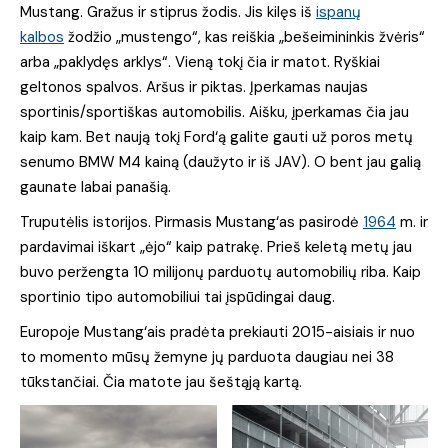
Mustang. Gražus ir stiprus žodis. Jis kilęs iš
ispanų
kalbos
žodžio „mustengo“, kas reiškia „bešeimininkis žvėris“
arba „paklydęs arklys“. Vieną tokį čia ir matot. Ryškiai
geltonos spalvos. Aršus ir piktas. Įperkamas naujas
sportinis/sportiškas automobilis. Aišku, įperkamas čia jau
kaip kam. Bet naują tokį Ford‘ą galite gauti už poros metų
senumo BMW M4 kainą (daužyto ir iš JAV). O bent jau galią
gaunate labai panašią.
Truputėlis istorijos. Pirmasis Mustang‘as pasirodė
1964
m. ir
pardavimai iškart „ėjo“ kaip patrakę. Prieš keletą metų jau
buvo peržengta 10 milijonų parduotų automobilių riba. Kaip
sportinio tipo automobiliui tai įspūdingai daug.
Europoje Mustang‘ais pradėta prekiauti 2015-aisiais ir nuo
to momento mūsų žemyne jų parduota daugiau nei 38
tūkstančiai. Čia matote jau šeštąją kartą.