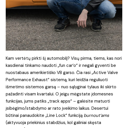
Kam vertėtų pirkti šį automobilį? Visų pirma, tiems, kas nori
kasdienai tinkamo naudoti „fun car‘o“ ir negali gyventi be
nuostabaus amerikietiško V8 garso. Čia rasi „Active Valve
Performance Exhaust“ sistemą, kuri leidžia reguliuoti
išmetimo sistemos garsą – nuo sąlyginai tylaus iki skirto
pažadinti visam kvartalui. O jeigu mėgstate įdomesnes
funkcijas, jums patiks „track apps“ – galėsite matuoti
įsibėgimo/stabdymo ar rato įveikimo laikus. Desertui
būtinai panaudokite „Line Lock“ funkciją
burnout‘ams
(aktyvuoja priekinius stabdžius, kol galiniai skęsta