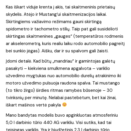
Kas iškart viduje krenta į akis, tai skaitmeninis prietaisų
skydelis. Atėjo ir Mustang‘ui skaitmenizacijos laikai.
Skirtingiems važiavimo režimams gauni skirtingą
spidometro ir tachometro stilių. Taip pat gali susidėlioti
skirtingas skaitmenines „gauges“ (temperatūros rodmenis
ar akselerometrą, kuris realiu laiku rodo automobilio pagreitį
bei sunkio jėgas). Aišku, dar ir su spalvom gali žaisti.
Įdomi detalė. Kad būtų „mandriau“ ir gamintojas galėtų
pasakyti – kiekviena smulkmena apgalvota – variklio
užvedimo mygtukas nuo automobilio durelių atrakinimo iki
motoro užvedimo pulsuoja raudona spalva. Tai mustango
(to tikro žirgo) širdies ritmas ramybės būsenoje – 30
tvinksnių per minutę. Nelabai pastebėtum, bet kai žinai,
iškart mašinos vertė pakyla
Mano bandytas modelis buvo apginkluotas atmosferiniu
5,0 l darbinio tūrio 440 AG varikliu. Visi sutiks, kad tai
teisingas variklis. Yra ir biudžetinis 2,3 l darbinio tūrio