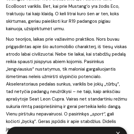
EcoBoost variklis. Bet, kai prie Mustang‘o yra žodis Eco,
traktuoju tai kaip klaidą. O keli litrai kuro šen ar ten, koks
skirtumas, geriau paieškoti kur R19 padangos pigiau
kainuoja, užsipirktumėt urmu.
Nuo teorijos, laikas prie važiavimo praktikos. Nors buvau
prigąsdintas apie šio automobilio charakterį, iš tiesų viskas
atrodo labai civilizuotai. Nebe tie laikai, kai stabdžių pedalą
reikia spausti įsispyrus abiem kojomis. Pasirinkus
„lengviausius“ nustatymus, tik maloniai gargaliuojantis
išmetimas neleis užmiršti slypinčio potencialo.
Akseleratoriaus pedalas sunkus, variklis be jokių „tūrbų“,
tad netyčia padangų neužrūkysi – ne taip, kaip anksčiau
aprašytoje Seat Leon Cupra. Vairas net standartiniu režimu
sukuria rimtą pasipriešinimą ir gerai perteikia kelio dangą.
Vienu pirštuku nepavairuosi. O pasirinkęs „
sport“,
gali
kočioti „bycką“. Geras įspūdis ir apie stabdžius. Didelis
jautrumas leidžia jaustis užtikrintai.
×