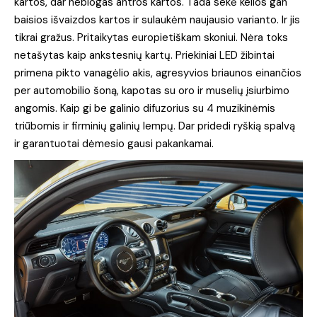
kartos, dar neblogas antros kartos. Tada sekė kelios gan
baisios išvaizdos kartos ir sulaukėm naujausio varianto. Ir jis
tikrai gražus. Pritaikytas europietiškam skoniui. Nėra toks
netašytas kaip ankstesnių kartų. Priekiniai LED žibintai
primena pikto vanagėlio akis, agresyvios briaunos einančios
per automobilio šoną, kapotas su oro ir muselių įsiurbimo
angomis. Kaip gi be galinio difuzorius su 4 muzikinėmis
triūbomis ir firminių galinių lempų. Dar pridedi ryškią spalvą
ir garantuotai dėmesio gausi pakankamai.