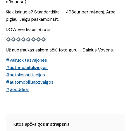
dūmuose).
Kiek kainuoja? Standartiškai – 495eur per mėnesį. Arba
pigiau. Jeigu paskambinsit.
DOW verdiktas: 8 ratai.
Už nuotraukas sakom ačiū foto guru – Dainius Voveris.
#vairuokitesvajones
#automobiliulizingas
#autokonsultacijos
#automobiliuapzvalgos
#gooddeal
Kitos apžvalgos ir straipsniai