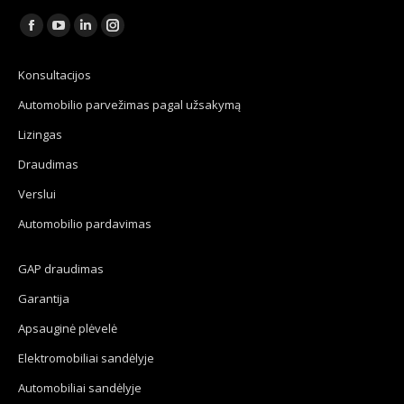
Find us on:
Facebook
YouTube
Linkedin
Instagram
page
page
page
page
Konsultacijos
opens
opens
opens
opens
Automobilio parvežimas pagal užsakymą
in
in
in
in
new
new
new
new
Lizingas
window
window
window
window
Draudimas
Verslui
Automobilio pardavimas
GAP draudimas
Garantija
Apsauginė plėvelė
Elektromobiliai sandėlyje
Automobiliai sandėlyje