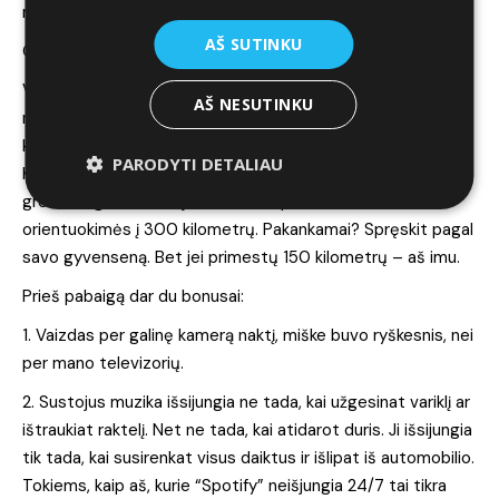
nestabdyti. Šlykštūs mažieji – kita kalba.
AŠ SUTINKU
O greičių dėžė, kaip ir Karbauskis: labai gera jos neturėti.
Vienas svarbiausių dalykų perkant elektromobilį –
AŠ NESUTINKU
nuvažiuojamas atstumas. Gamintojas deklaruoja 350
kilometrų. Būkim realistai – tiek dabar tikrai nenuvažiuosim.
PARODYTI DETALIAU
Kai šilta, išjungus absoliučiai viską, tiesiu keliu, 90km/h
greičiu – gal. Bet nei jūs, nei aš taip nevažinėsim, todėl
orientuokimės į 300 kilometrų. Pakankamai? Spręskit pagal
savo gyvenseną. Bet jei primestų 150 kilometrų – aš imu.
Prieš pabaigą dar du bonusai:
1. Vaizdas per galinę kamerą naktį, miške buvo ryškesnis, nei
per mano televizorių.
2. Sustojus muzika išsijungia ne tada, kai užgesinat variklį ar
ištraukiat raktelį. Net ne tada, kai atidarot duris. Ji išsijungia
tik tada, kai susirenkat visus daiktus ir išlipat iš automobilio.
Tokiems, kaip aš, kurie “Spotify” neišjungia 24/7 tai tikra