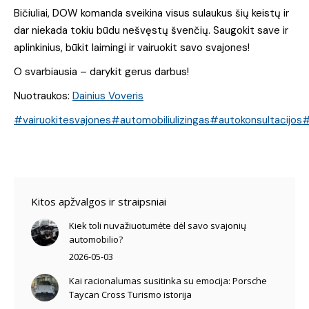
Bičiuliai, DOW komanda sveikina visus sulaukus šių keistų ir
dar niekada tokiu būdu nešvęstų švenčių. Saugokit save ir
aplinkinius, būkit laimingi ir vairuokit savo svajones!
O svarbiausia – darykit gerus darbus!
Nuotraukos:
Dainius Voveris
#vairuokitesvajones
#automobiliulizingas
#autokonsultacijos
#
Kitos apžvalgos ir straipsniai
Kiek toli nuvažiuotumėte dėl savo svajonių
automobilio?
2026-05-03
Kai racionalumas susitinka su emocija: Porsche
Taycan Cross Turismo istorija