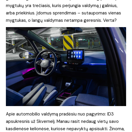
mygtukų yra trečiasis, kuris perjungia valdymą į galinius,
arba priekinius. Įdomus sprendimas – sutaupomas vienas
mygtukas, o langų valdymas netampa geresnis. Verta?
Apie automobilio valdymą pradėsiu nuo pagyrimo: ID3
apsukresnis už Skvernelį. Manau rasit nedaug vietų savo
kasdienėse kelionėse, kuriose nepavyktų apsisukti. Žinoma,