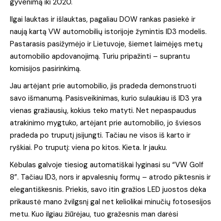
gyvenimą iki 2020.
Ilgai lauktas ir išlauktas, pagaliau DOW rankas pasiekė ir
naują kartą VW automobilių istorijoje žymintis ID3 modelis.
Pastarasis pasižymėjo ir Lietuvoje, šiemet laimėjęs metų
automobilio apdovanojimą. Turiu pripažinti – suprantu
komisijos pasirinkimą.
Jau artėjant prie automobilio, jis pradeda demonstruoti
savo išmanumą. Pasisveikinimas, kurio sulaukiau iš ID3 yra
vienas gražiausių, kokius teko matyti. Net nepaspaudus
atrakinimo mygtuko, artėjant prie automobilio, jo šviesos
pradeda po truputį įsijungti. Tačiau ne visos iš karto ir
ryškiai. Po truputį: viena po kitos. Kieta. Ir jauku.
Kėbulas galvoje tiesiog automatiškai lyginasi su “VW Golf
8”. Tačiau ID3, nors ir apvalesnių formų – atrodo piktesnis ir
elegantiškesnis. Priekis, savo itin gražios LED juostos dėka
prikaustė mano žvilgsnį gal net keliolikai minučių fotosesijos
metu. Kuo ilgiau žiūrėjau, tuo gražesnis man darėsi