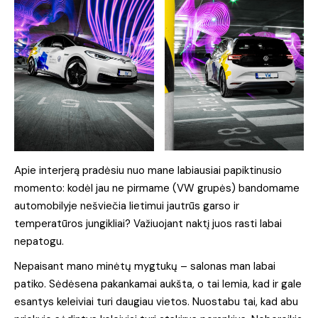
Apie interjerą pradėsiu nuo mane labiausiai papiktinusio
momento: kodėl jau ne pirmame (VW grupės) bandomame
automobilyje nešviečia lietimui jautrūs garso ir
temperatūros jungikliai? Važiuojant naktį juos rasti labai
nepatogu.
Nepaisant mano minėtų mygtukų – salonas man labai
patiko. Sėdėsena pakankamai aukšta, o tai lemia, kad ir gale
esantys keleiviai turi daugiau vietos. Nuostabu tai, kad abu