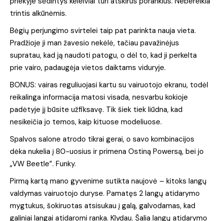
priekyje sėdintys keleiviai turi atskirus porankius. Nebereikia
trintis alkūnėmis.
Bėgių perjungimo svirtelei taip pat parinkta nauja vieta.
Pradžioje ji man žavesio nekėlė, tačiau pavažinėjus
supratau, kad ją naudoti patogu, o dėl to, kad ji perkelta
prie vairo, padaugėja vietos daiktams viduryje.
BONUS: vairas reguliuojasi kartu su vairuotojo ekranu, todėl
reikalinga informacija matosi visada, nesvarbu kokioje
padėtyje jį būsite užfiksavę. Tik šiek tiek liūdna, kad
nesikeičia jo temos, kaip kituose modeliuose.
Spalvos salone atrodo tikrai gerai, o savo kombinacijos
dėka nukelia į 80-uosius ir primena Ostiną Powersą, bei jo
„VW Beetle”. Funky.
Pirmą kartą mano gyvenime sutikta naujovė – kitoks langų
valdymas vairuotojo duryse. Pamatęs 2 langų atidarymo
mygtukus, šokiruotas atsisukau į galą, galvodamas, kad
galiniai langai atidaromi ranka. Klydau. Šalia langų atidarymo