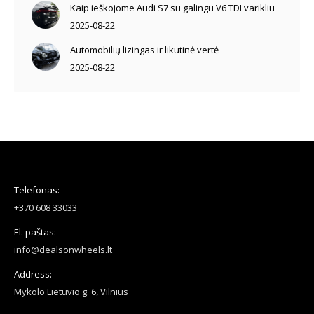
Kaip ieškojome Audi S7 su galingu V6 TDI varikliu
2025-08-22
Automobilių lizingas ir likutinė vertė
2025-08-22
Telefonas:
+370 608 33033
El. paštas:
info@dealsonwheels.lt
Address:
Mykolo Lietuvio g. 6, Vilnius