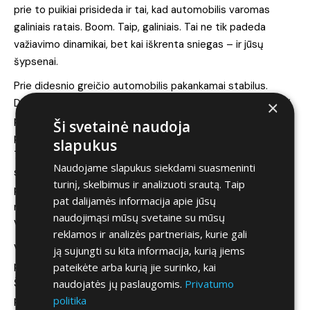
prie to puikiai prisideda ir tai, kad automobilis varomas
galiniais ratais. Boom. Taip, galiniais. Tai ne tik padeda
važiavimo dinamikai, bet kai iškrenta sniegas – ir jūsų
šypsenai.
Prie didesnio greičio automobilis pakankamai stabilus.
Dugne puikiai paskirstytos baterijos ir 20 colių dydžio ratai
×
prie to puikiai prisideda. Elektrinio automobilio trauka taip
Ši svetainė naudoja
pat labai maloni. Nuo 0 iki 100km/h labai tolygiai ir vos per
slapukus
7,3 sekundės. Turiu pripažinti, kad didelis elektrinio variklio
Naudojame slapukus siekdami suasmeninti
sukimo momentas ir 204 arklio galios mieste veža labai
turinį, skelbimus ir analizuoti srautą. Taip
puikiai, o jausmas, kad spėsi įlįsti visur, kur tik reiks –
pat dalijamės informacija apie jūsų
nepaleidžia niekada. Tik, šiukštu, nepiktnaudžiaukit. Nes
naudojimąsi mūsų svetaine su mūsų
VISUR tikrai netilpsit.
reklamos ir analizės partneriais, kurie gali
Važiavimo komfortas taip pat nenuvylė. Galvojau, kad bus
ją sujungti su kita informacija, kurią jiems
prasčiau, turint omenyje automobilio dydį. Iki to, kad meras
pateikėte arba kurią jie surinko, kai
Šimašius iškeltų nykštį į viršų dar trūksta, bet važiuojant
naudojatės jų paslaugomis.
Privatumo
politika
per didžiuosius “gulinčius policininkus” galėsit iki 20km/h ir