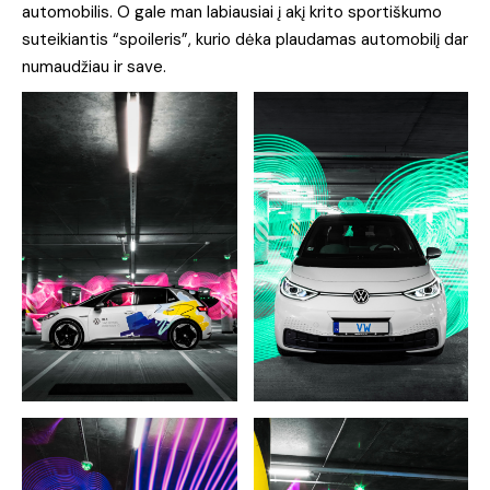
automobilis. O gale man labiausiai į akį krito sportiškumo
suteikiantis “spoileris”, kurio dėka plaudamas automobilį dar
numaudžiau ir save.