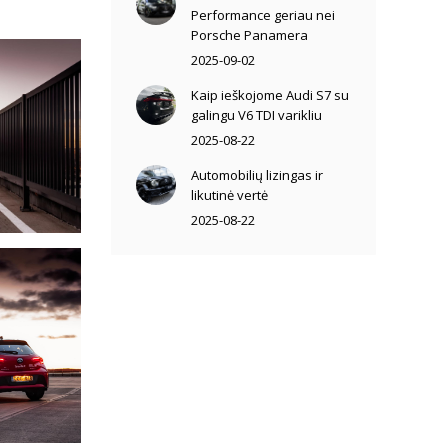
Performance geriau nei
Porsche Panamera
2025-09-02
Kaip ieškojome Audi S7 su
galingu V6 TDI varikliu
2025-08-22
Automobilių lizingas ir
likutinė vertė
2025-08-22