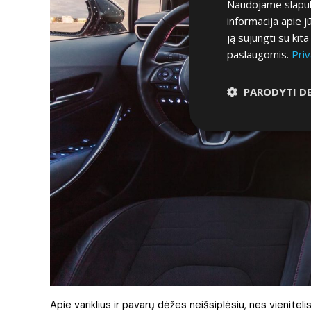
Naudojame slapuku
informacija apie 
ją sujungti su kit
paslaugomis.
Priv
PARODYTI D
Apie variklius ir pavarų dėžes neišsiplėsiu, nes vienitelis