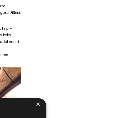
esto
erai žiūrisi.
kitaip –
 kelio.
odėl norint
 jums
×