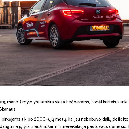
astą, mano širdyje yra atskira vieta hečbekams, todėl kartais sunku
. Skanaus.
s pirkėjams tik po 2000-ųjų metų, kai jau nebebuvo dalių deficito
ų, dauguma jų yra „neužmušami” ir nereikalauja pastovaus dėmėsio, 