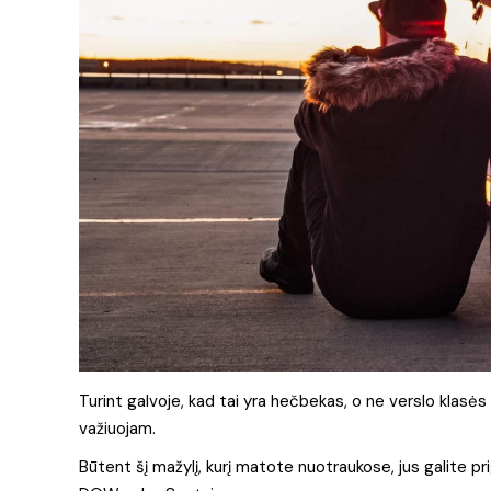
Turint galvoje, kad tai yra hečbekas, o ne verslo klasės 
važiuojam.
Būtent šį mažylį, kurį matote nuotraukose, jus galite pr