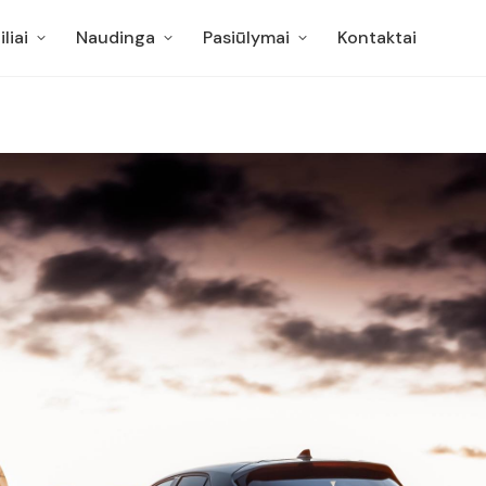
liai
Naudinga
Pasiūlymai
Kontaktai
liai
Naudinga
Pasiūlymai
Kontaktai