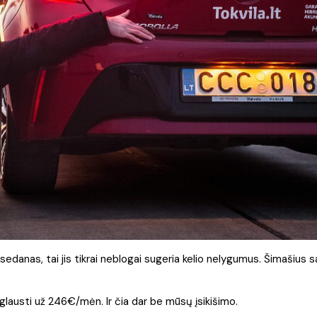
sedanas, tai jis tikrai neblogai sugeria kelio nelygumus. Šimašius s
iglausti už 246€/mėn. Ir čia dar be mūsų įsikišimo.