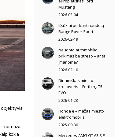
europietiškas Ford
Mustang
2026-03-04
Iššūkiai perkant naudotą
Range Rover Sport
2026-02-19
Naudoto automobilio
pirkimas be streso – ar tai
įmanoma?
2026-02-10
Dinamiškas miesto
krosoveris – Forthing T5
EVO
2026-01-23
 objektyviai
Honda e – mažas miesto
elektromobilis
2025-09-30
 ir nemažai
kaip kokia
Mercedes-AMG GT 63 S E