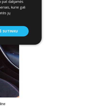
p pat dalijamės
iais, kurie gali
atės jų
Š SUTINKU
dine