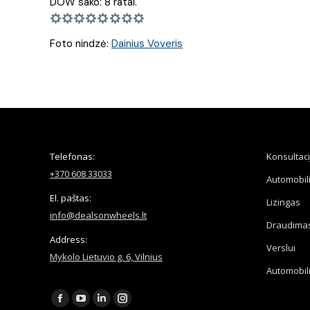
DOW sako: 8 ratai.
Foto nindzė:
Dainius Voveris
Telefonas:
Konsultaci
+370 608 33033
Automobil
El. paštas:
Lizingas
info@dealsonwheels.lt
Draudima
Address:
Verslui
Mykolo Lietuvio g. 6, Vilnius
Automobil
Find us on:
Facebook
YouTube
Linkedin
Instagram