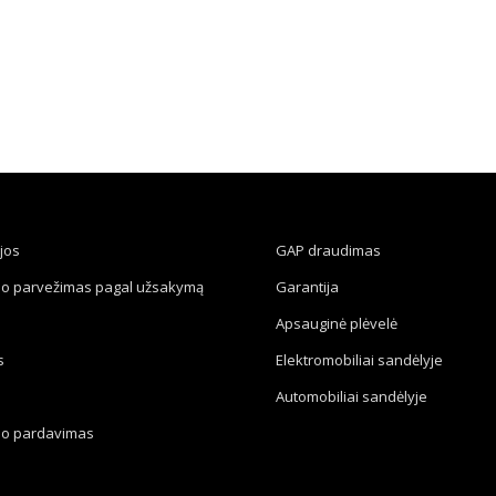
jos
GAP draudimas
io parvežimas pagal užsakymą
Garantija
Apsauginė plėvelė
s
Elektromobiliai sandėlyje
Automobiliai sandėlyje
io pardavimas