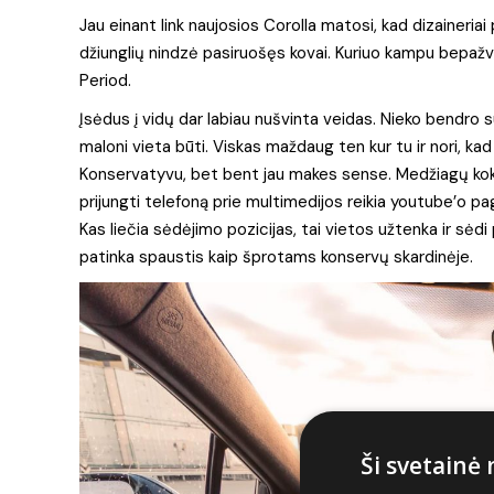
Jau einant link naujosios Corolla matosi, kad dizaineria
džiunglių nindzė pasiruošęs kovai. Kuriuo kampu bepažvelgt
Period.
Įsėdus į vidų dar labiau nušvinta veidas. Nieko bendro su
maloni vieta būti. Viskas maždaug ten kur tu ir nori, kad
Konservatyvu, bet bent jau makes sense. Medžiagų koky
prijungti telefoną prie multimedijos reikia youtube’o p
Kas liečia sėdėjimo pozicijas, tai vietos užtenka ir s
patinka spaustis kaip šprotams konservų skardinėje.
Ši svetainė