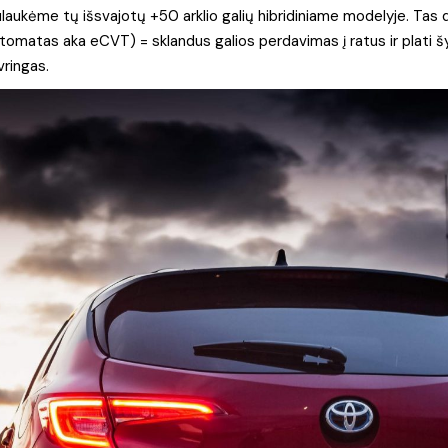
laukėme tų išsvajotų +50 arklio galių hibridiniame modelyje. Tas 
automatas aka eCVT) = sklandus galios perdavimas į ratus ir plati 
ringas.