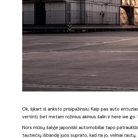
Ok, šįkart iš anksto prisipažinsiu. Kaip pas auto entuzi
vertinti, bet metam rožinius akinius šalin ir here we go
Nors mūsų šalyje japoniški automobiliai tapo patrauklū
tautiečių išbandę juos suprato, kad na jo, velniai raut