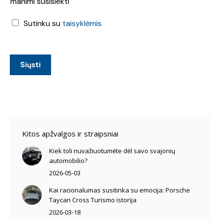
manimi susisiekti
o
m
T
Sutinku su
taisyklėmis
e
a
n
i
ų
s
t
y
Siųsti
v
k
a
l
r
ė
k
s
y
*
m
a
Kitos apžvalgos ir straipsniai
s
*
Kiek toli nuvažiuotumėte dėl savo svajonių
automobilio?
2026-05-03
Kai racionalumas susitinka su emocija: Porsche
Taycan Cross Turismo istorija
2026-03-18