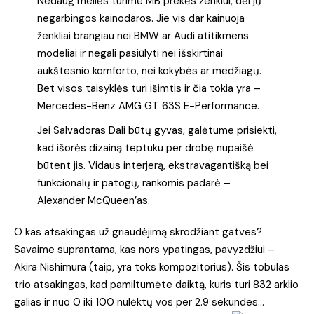
Nedaug meilės turime MB prekės ženklui, dėl jų
negarbingos kainodaros. Jie vis dar kainuoja
ženkliai brangiau nei BMW ar Audi atitikmens
modeliai ir negali pasiūlyti nei išskirtinai
aukštesnio komforto, nei kokybės ar medžiagų.
Bet visos taisyklės turi išimtis ir čia tokia yra –
Mercedes-Benz AMG GT 63S E-Performance.
Jei Salvadoras Dali būtų gyvas, galėtume prisiekti,
kad išorės dizainą teptuku per drobę nupaišė
būtent jis. Vidaus interjerą, ekstravagantišką bei
funkcionalų ir patogų, rankomis padarė –
Alexander McQueen’as.
O kas atsakingas už griaudėjimą skrodžiant gatves?
Savaime suprantama, kas nors ypatingas, pavyzdžiui –
Akira Nishimura (taip, yra toks kompozitorius). Šis tobulas
trio atsakingas, kad pamiltumėte daiktą, kuris turi 832 arklio
galias ir nuo 0 iki 100 nulėktų vos per 2.9 sekundes…