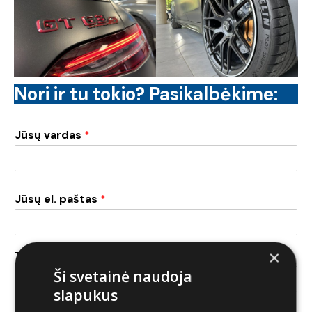
Nori ir tu tokio? Pasikalbėkime:
Jūsų vardas
*
Jūsų el. paštas
*
×
Telefono nr.
*
Ši svetainė naudoja
slapukus