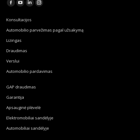
Find us on:
Facebook
YouTube
Linkedin
Instagram
page
page
page
page
Konsultacijos
opens
opens
opens
opens
Automobilio parvežimas pagal užsakymą
in
in
in
in
new
new
new
new
Lizingas
window
window
window
window
Draudimas
Verslui
Automobilio pardavimas
GAP draudimas
Garantija
Apsauginė plėvelė
Elektromobiliai sandėlyje
Automobiliai sandėlyje