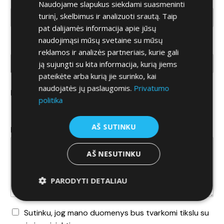
Dominanti markė
Naudojame slapukus siekdami suasmeninti
turinį, skelbimus ir analizuoti srautą. Taip
pat dalijamės informacija apie jūsų
naudojimąsi mūsų svetaine su mūsų
Dominantis modelis
reklamos ir analizės partneriais, kurie gali
ją sujungti su kita informacija, kurią jiems
pateikėte arba kurią jie surinko, kai
naudojatės jų paslaugomis.
Privatumo
Koks automobilis domina?
*
politika
Naujas
Naudotas
AŠ SUTINKU
Komentaras
AŠ NESUTINKU
PARODYTI DETALIAU
D
Sutinku, jog mano duomenys bus tvarkomi tikslu su
u