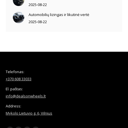
2025-08-22
Automobilių lizingas ir likutinė vertė
2025-08-22
Telefonas:
+370 608 33033
El. paštas:
info@dealsonwheels.lt
Address:
Mykolo Lietuvio g. 6, Vilnius