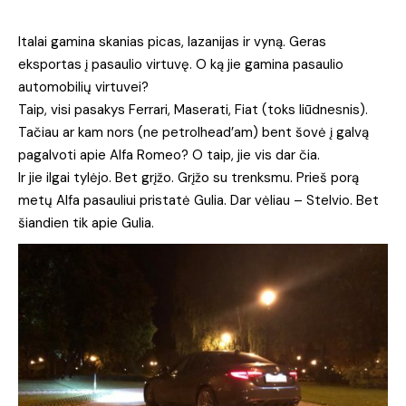
Italai gamina skanias picas, lazanijas ir vyną. Geras
eksportas į pasaulio virtuvę. O ką jie gamina pasaulio
automobilių virtuvei?
Taip, visi pasakys Ferrari, Maserati, Fiat (toks liūdnesnis).
Tačiau ar kam nors (ne petrolhead’am) bent šovė į galvą
pagalvoti apie Alfa Romeo? O taip, jie vis dar čia.
Ir jie ilgai tylėjo. Bet grįžo. Grįžo su trenksmu. Prieš porą
metų Alfa pasauliui pristatė Gulia. Dar vėliau – Stelvio. Bet
šiandien tik apie Gulia.