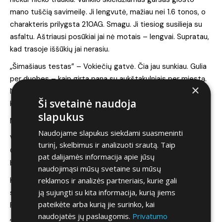
mano tuščią savimeilę. Ji lengvutė, mažiau nei 1.6 tonos, o
charakteris prilygsta 210AG. Smagu. Ji tiesiog susilieja su
asfaltu. Aštriausi posūkiai jai nė motais – lengvai. Supratau,
kad trasoje iššūkių jai nerasiu.
„Šimašiaus testas” – Vokiečių gatvė. Čia jau sunkiau. Gulia
per duobes – kaip girta pana su aukštakulniais per miestą.
×
Nelabai jei patinka, ir nelabai jai sekasi. Tikrai jaučia visus
Ši svetainė naudoja
kelio nelygumus. Tačiau praeivių akys ją lydi žvilgsniu.
slapukus
Minusai.
Naudojame slapukus siekdami suasmeninti
Vienas ir tikrai labai riebus. Gulia – mano to vakaro meilužė.
turinį, skelbimus ir analizuoti srautą. Taip
O meilužės paprastai būna brangios. Taip ir su Gulia, nori
pat dalijamės informacija apie jūsų
būti išskirtinis ir mėgautis grožio ir galios deriniu – mokėk.
naudojimąsi mūsų svetaine su mūsų
Kiek mažesnis minusiukas – kaip ir daugelis tokio tipo
reklamos ir analizės partneriais, kurie gali
ją sujungti su kita informacija, kurią jiems
sedanų, Gulia turi labai ribotą vietą ant galinių sėdynių.
pateikėte arba kurią jie surinko, kai
Realiai esu įsitikinęs, kad gale nesiskųstų tik visiškai
naudojatės jų paslaugomis.
Privatumo
„trūkęs” jūsų draugas, kurį ar šiaip, ar taip jau buvo galima