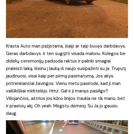
Krasta Auto man pažįstama, šiaip ar taip buvęs darbdavys.
Geras darbdavys. Ir ten sugrįžti visada malonu. Kolegos be
didelių ceremonijų paduoda raktus ir palinki smagiai
praleisti laiką. Išeinu į lauką iš naujo susipažinti su ja. Truputį
jaudinuosi, visai kaip per pirmą pasimatymą. Jos akys
pritrenkiančiai žavingos. Vienu metu pasirodė, kad ji man
valiūkiškai mirktelėjo. Hmz. Gal ir ji manęs pasiilgo?
Viliojančios, aštrios jos kūno linijos traukia ne tik mano, bet
ir praeivių akį. Oh yeah. Mėgstu dėmesį. Su Ja jo gausiu
daug.