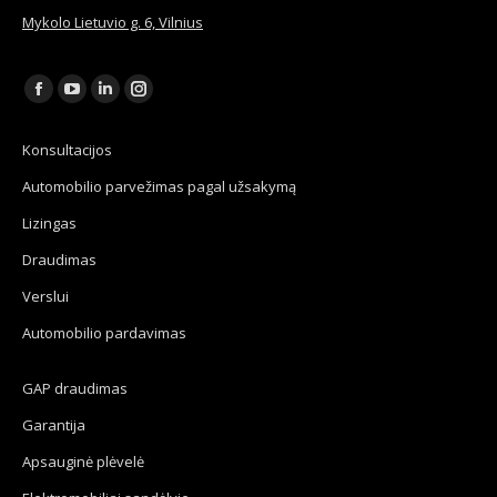
Mykolo Lietuvio g. 6, Vilnius
Find us on:
Facebook
YouTube
Linkedin
Instagram
page
page
page
page
Konsultacijos
opens
opens
opens
opens
Automobilio parvežimas pagal užsakymą
in
in
in
in
new
new
new
new
Lizingas
window
window
window
window
Draudimas
Verslui
Automobilio pardavimas
GAP draudimas
Garantija
Apsauginė plėvelė