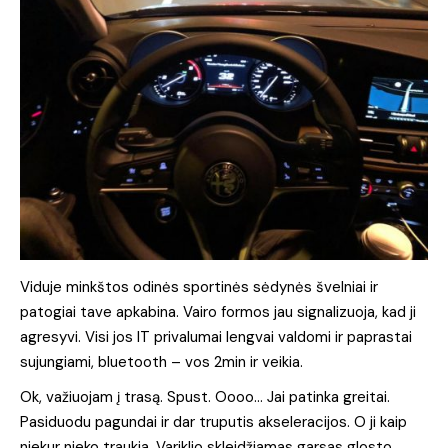
Viduje minkštos odinės sportinės sėdynės švelniai ir
patogiai tave apkabina. Vairo formos jau signalizuoja, kad ji
agresyvi. Visi jos IT privalumai lengvai valdomi ir paprastai
sujungiami, bluetooth – vos 2min ir veikia.
Ok, važiuojam į trasą. Spust. Oooo… Jai patinka greitai.
Pasiduodu pagundai ir dar truputis akseleracijos. O ji kaip
niekur nieko traukia. Variklio skleidžiamas garsas glosto