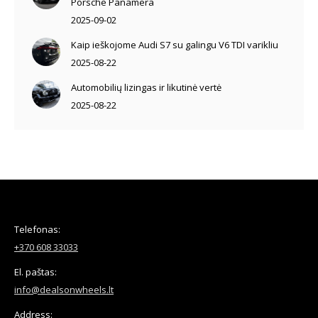
Porsche Panamera
2025-09-02
Kaip ieškojome Audi S7 su galingu V6 TDI varikliu
2025-08-22
Automobilių lizingas ir likutinė vertė
2025-08-22
Telefonas:
+370 608 33033
El. paštas:
info@dealsonwheels.lt
Address: