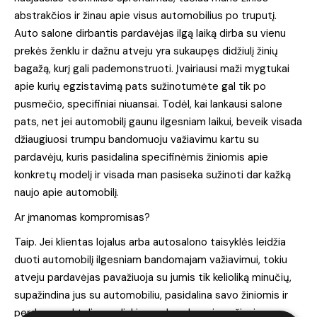
abstrakčios ir žinau apie visus automobilius po truputį.
Auto salone dirbantis pardavėjas ilgą laiką dirba su vienu
prekės ženklu ir dažnu atveju yra sukaupęs didžiulį žinių
bagažą, kurį gali pademonstruoti. Įvairiausi maži mygtukai
apie kurių egzistavimą pats sužinotumėte gal tik po
pusmečio, specifiniai niuansai. Todėl, kai lankausi salone
pats, net jei automobilį gaunu ilgesniam laikui, beveik visada
džiaugiuosi trumpu bandomuoju važiavimu kartu su
pardavėju, kuris pasidalina specifinėmis žiniomis apie
konkretų modelį ir visada man pasiseka sužinoti dar kažką
naujo apie automobilį.
Ar įmanomas kompromisas?
Taip. Jei klientas lojalus arba autosalono taisyklės leidžia
duoti automobilį ilgesniam bandomajam važiavimui, tokiu
atveju pardavėjas pavažiuoja su jumis tik kelioliką minučių,
supažindina jus su automobiliu, pasidalina savo žiniomis ir
perdavęs raktelius, palinki gero bandomojo važiavimo.