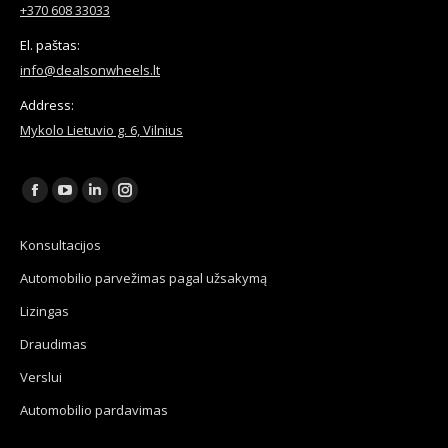
+370 608 33033
El. paštas:
info@dealsonwheels.lt
Address:
Mykolo Lietuvio g. 6, Vilnius
Find us on:
Facebook
YouTube
Linkedin
Instagram
page
page
page
page
Konsultacijos
opens
opens
opens
opens
Automobilio parvežimas pagal užsakymą
in
in
in
in
new
new
new
new
Lizingas
window
window
window
window
Draudimas
Verslui
Automobilio pardavimas