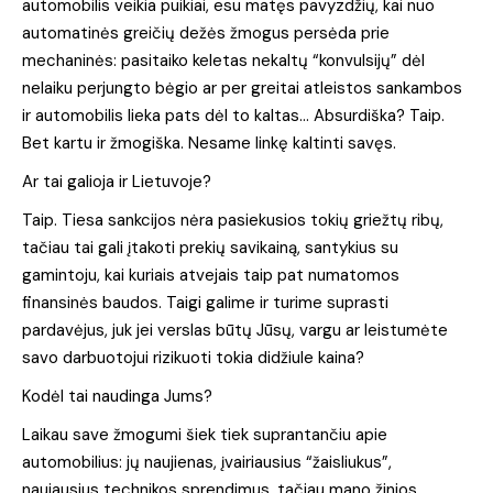
automobilis veikia puikiai, esu matęs pavyzdžių, kai nuo
automatinės greičių dežės žmogus persėda prie
mechaninės: pasitaiko keletas nekaltų “konvulsijų” dėl
nelaiku perjungto bėgio ar per greitai atleistos sankambos
ir automobilis lieka pats dėl to kaltas… Absurdiška? Taip.
Bet kartu ir žmogiška. Nesame linkę kaltinti savęs.
Ar tai galioja ir Lietuvoje?
Taip. Tiesa sankcijos nėra pasiekusios tokių griežtų ribų,
tačiau tai gali įtakoti prekių savikainą, santykius su
gamintoju, kai kuriais atvejais taip pat numatomos
finansinės baudos. Taigi galime ir turime suprasti
pardavėjus, juk jei verslas būtų Jūsų, vargu ar leistumėte
savo darbuotojui rizikuoti tokia didžiule kaina?
Kodėl tai naudinga Jums?
Laikau save žmogumi šiek tiek suprantančiu apie
automobilius: jų naujienas, įvairiausius “žaisliukus”,
naujausius technikos sprendimus, tačiau mano žinios