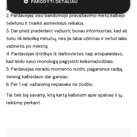
1. Vidury bandomojo važiavimo pardavėjas liepė apsisukti ir
PARODYTI DETALIAU
grįžti į saloną be jokio paaiškinimo.
2. Pardavėjas viso bandomojo pravažiavimo metu kalbėjo
telefonu ir tvarkė asmeninius reikalus.
3. Dar prieš pradedant važiuoti, buvau informuotas, kad aš
turiu tik kelioliką minučių, nes jis labai užimtas ir neturi laiko
važinėtis po miestą.
4. Pardavėjas ištrūkęs iš darbovietės taip atsipalaidavo,
kad leido savo monologą pagyvinti keiksmažodžiais.
5. Pardavėjas nerado momento nutilti, pagarsinus radiją,
tiesiog kalbėdavo dar garsiau.
6. Per 1 val. važiavimą nepasakė nė žodžio.
Tai tiek šią savaitę, kitą kartą kalbėsim apie spalvas ir jų
reikšmę perkant.