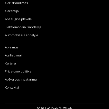
GAP draudimas
Garantija
Apsauginė plėvelė
Elektromobiliai sandėlyje
Automobiliai sandėlyje
Apie mus
Atsiliepimai
Karjera
Privatumo politika
Apžvalgos ir patarimai
Kontaktai
2026, UAB Deals On Wheels