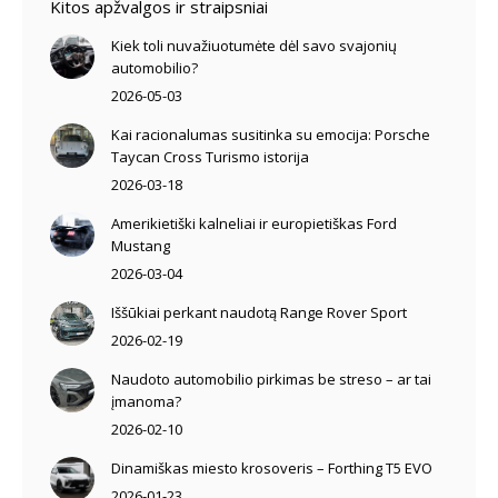
Kitos apžvalgos ir straipsniai
Kiek toli nuvažiuotumėte dėl savo svajonių
automobilio?
2026-05-03
Kai racionalumas susitinka su emocija: Porsche
Taycan Cross Turismo istorija
2026-03-18
Amerikietiški kalneliai ir europietiškas Ford
Mustang
2026-03-04
Iššūkiai perkant naudotą Range Rover Sport
2026-02-19
Naudoto automobilio pirkimas be streso – ar tai
įmanoma?
2026-02-10
Dinamiškas miesto krosoveris – Forthing T5 EVO
2026-01-23