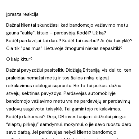
Įprasta reakcija
Dažnai klientai skundžiasi, kad bandomojo važiavimo metu
gauna “auklę”, kitaip – pardavėją. Kodėl? Už ką?
Kodėl pardavėjai tai daro? Kodėl tai svarbu? Ar čia taisyklė?
Čia tik “pas mus” Lietuvoje žmogumi niekas nepasitiki?
O kaip kitur?
Dažnai pavyzdžiui pasitelkiu Didžiąją Britaniją, vis dėl to, ten
praleidau nemažai metų ir tos šalies rinką, elgesį,
reikalavimus neblogai suprantu. Be to tai puikus, dažnu
atveju, sektinas pavyzdys. Pardavėjas automobilyje
bandomojo važiavimo metu yra ne pardavėjų ar pardavimų
vadovų sugalvota taisyklė. Tai gamintojo reikalavimas.
Kodėl jo laikomasi? Deja, DB investuojami didžiuliai pinigai
“slaptų pirkėjų” samdymui, mokymui, o jie savo ruoštu daro
savo darbą. Jei pardavėjas nelydi kliento bandomojo