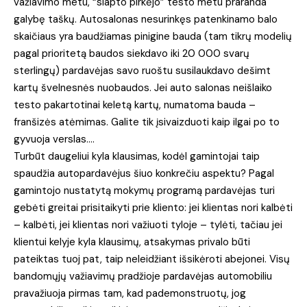
važiavimo metu, “slapto pirkėjo” testo metu praranda
galybę taškų. Autosalonas nesurinkęs patenkinamo balo
skaičiaus yra baudžiamas pinigine bauda (tam tikrų modelių
pagal prioritetą baudos siekdavo iki 20 000 svarų
sterlingų) pardavėjas savo ruoštu susilaukdavo dešimt
kartų švelnesnės nuobaudos. Jei auto salonas neišlaiko
testo pakartotinai keletą kartų, numatoma bauda –
franšizės atėmimas. Galite tik įsivaizduoti kaip ilgai po to
gyvuoja verslas….
Turbūt daugeliui kyla klausimas, kodėl gamintojai taip
spaudžia autopardavėjus šiuo konkrečiu aspektu? Pagal
gamintojo nustatytą mokymų programą pardavėjas turi
gebėti greitai prisitaikyti prie kliento: jei klientas nori kalbėti
– kalbėti, jei klientas nori važiuoti tyloje – tylėti, tačiau jei
klientui kelyje kyla klausimų, atsakymas privalo būti
pateiktas tuoj pat, taip neleidžiant išsikėroti abejonei. Visų
bandomųjų važiavimų pradžioje pardavėjas automobiliu
pravažiuoja pirmas tam, kad pademonstruotų, jog