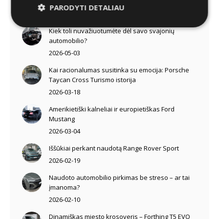
PARODYTI DETALIAU
Kitos apžvalgos ir straipsniai
Kiek toli nuvažiuotumėte dėl savo svajonių
automobilio?
2026-05-03
Kai racionalumas susitinka su emocija: Porsche
Taycan Cross Turismo istorija
2026-03-18
Amerikietiški kalneliai ir europietiškas Ford
Mustang
2026-03-04
Iššūkiai perkant naudotą Range Rover Sport
2026-02-19
Naudoto automobilio pirkimas be streso – ar tai
įmanoma?
2026-02-10
Dinamiškas miesto krosoveris – Forthing T5 EVO