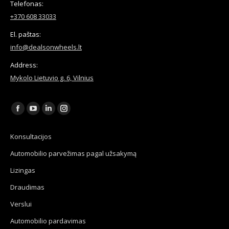
Telefonas:
+370 608 33033
El. paštas:
info@dealsonwheels.lt
Address:
Mykolo Lietuvio g. 6, Vilnius
Find us on:
Facebook
YouTube
Linkedin
Instagram
page
page
page
page
Konsultacijos
opens
opens
opens
opens
Automobilio parvežimas pagal užsakymą
in
in
in
in
new
new
new
new
Lizingas
window
window
window
window
Draudimas
Verslui
Automobilio pardavimas