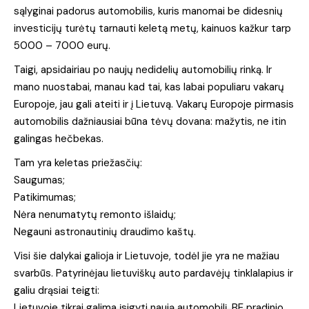
sąlyginai padorus automobilis, kuris manomai be didesnių
investicijų turėtų tarnauti keletą metų, kainuos kažkur tarp
5000 – 7000 eurų.
Taigi, apsidairiau po naujų nedidelių automobilių rinką. Ir
mano nuostabai, manau kad tai, kas labai populiaru vakarų
Europoje, jau gali ateiti ir į Lietuvą. Vakarų Europoje pirmasis
automobilis dažniausiai būna tėvų dovana: mažytis, ne itin
galingas hečbekas.
Tam yra keletas priežasčių:
Saugumas;
Patikimumas;
Nėra nenumatytų remonto išlaidų;
Negauni astronautinių draudimo kaštų.
Visi šie dalykai galioja ir Lietuvoje, todėl jie yra ne mažiau
svarbūs. Patyrinėjau lietuviškų auto pardavėjų tinklalapius ir
galiu drąsiai teigti:
Lietuvoje tikrai galima įsigyti naują automobilį, BE pradinio