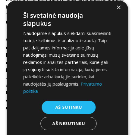
×
įnašo, kurio mėnesinės įmokos būtų nuo 96 eur. Taigi, ne
Ši svetainė naudoja
tokia jau astronautinė pinigų suma, o automobilis visiškai
naujas.
slapukus
Taigi, trumpai.
Naudojame slapukus siekdami suasmeninti
Siekiant padovanoti pirmąjį automobilį savo atžalai jums
turinį, skelbimus ir analizuoti srautą. Taip
pat dalijamės informacija apie jūsų
nebereikia iškart išleisti kelių tūkstančių eurų.
naudojimąsi mūsų svetaine su mūsų
Naujo automobilio mėnesinė įmoka, tikrai gali būti palyginti
reklamos ir analizės partneriais, kurie gali
nedidelė.
ją sujungti su kita informacija, kurią jiems
Neturėsite nenumatytų išlaidų.
pateikėte arba kurią jie surinko, kai
Jūsų draudimas bus tikrai pigesnis nei naudoto galingo
naudojatės jų paslaugomis.
Privatumo
automobilio.
politika
Na, ir galų gale, pats svarbiausias dalykas – jis bus daug,
daug SAUGESNIS, nei automobilis, kurio tikros istorijos Jūs
AŠ SUTINKU
niekada nesužinosit.
AŠ NESUTINKU