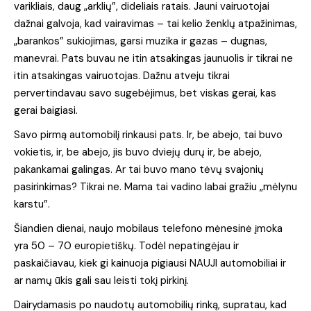
varikliais, daug „arklių”, dideliais ratais. Jauni vairuotojai
dažnai galvoja, kad vairavimas – tai kelio ženklų atpažinimas,
„barankos” sukiojimas, garsi muzika ir gazas – dugnas,
manevrai. Pats buvau ne itin atsakingas jaunuolis ir tikrai ne
itin atsakingas vairuotojas. Dažnu atveju tikrai
pervertindavau savo sugebėjimus, bet viskas gerai, kas
gerai baigiasi.
Savo pirmą automobilį rinkausi pats. Ir, be abejo, tai buvo
vokietis, ir, be abejo, jis buvo dviejų durų ir, be abejo,
pakankamai galingas. Ar tai buvo mano tėvų svajonių
pasirinkimas? Tikrai ne. Mama tai vadino labai gražiu „mėlynu
karstu”.
Šiandien dienai, naujo mobilaus telefono mėnesinė įmoka
yra 50 – 70 europietiškų. Todėl nepatingėjau ir
paskaičiavau, kiek gi kainuoja pigiausi NAUJI automobiliai ir
ar namų ūkis gali sau leisti tokį pirkinį.
Dairydamasis po naudotų automobilių rinką, supratau, kad