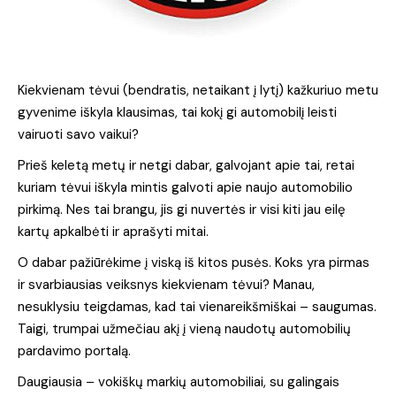
Kiekvienam tėvui (bendratis, netaikant į lytį) kažkuriuo metu
gyvenime iškyla klausimas, tai kokį gi automobilį leisti
vairuoti savo vaikui?
Prieš keletą metų ir netgi dabar, galvojant apie tai, retai
kuriam tėvui iškyla mintis galvoti apie naujo automobilio
pirkimą. Nes tai brangu, jis gi nuvertės ir visi kiti jau eilę
kartų apkalbėti ir aprašyti mitai.
O dabar pažiūrėkime į viską iš kitos pusės. Koks yra pirmas
ir svarbiausias veiksnys kiekvienam tėvui? Manau,
nesuklysiu teigdamas, kad tai vienareikšmiškai – saugumas.
Taigi, trumpai užmečiau akį į vieną naudotų automobilių
pardavimo portalą.
Daugiausia – vokiškų markių automobiliai, su galingais