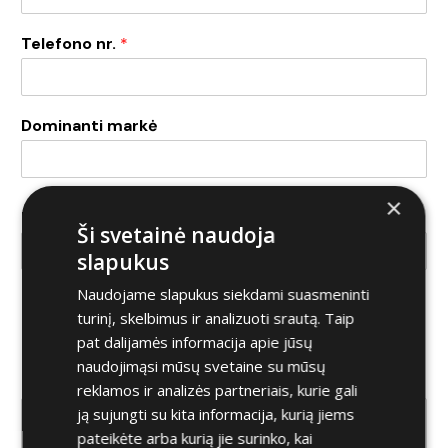
Telefono nr.
*
Dominanti markė
×
Dominantis modelis
Ši svetainė naudoja
slapukus
Naudojame slapukus siekdami suasmeninti
Koks automobilis domina?
*
turinį, skelbimus ir analizuoti srautą. Taip
Naujas
Naudotas
pat dalijamės informacija apie jūsų
naudojimąsi mūsų svetaine su mūsų
Komentaras
reklamos ir analizės partneriais, kurie gali
ją sujungti su kita informacija, kurią jiems
pateikėte arba kurią jie surinko, kai