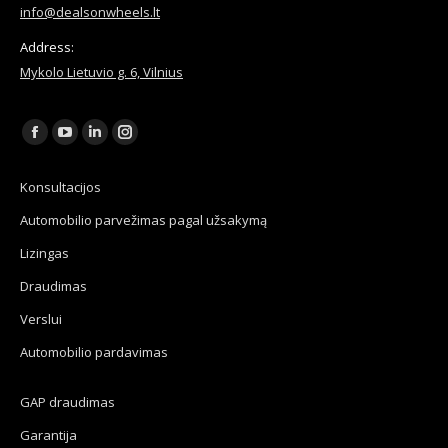
info@dealsonwheels.lt
Address:
Mykolo Lietuvio g. 6, Vilnius
Find us on:
Facebook
YouTube
Linkedin
Instagram
page
page
page
page
Konsultacijos
opens
opens
opens
opens
Automobilio parvežimas pagal užsakymą
in
in
in
in
new
new
new
new
Lizingas
window
window
window
window
Draudimas
Verslui
Automobilio pardavimas
GAP draudimas
Garantija