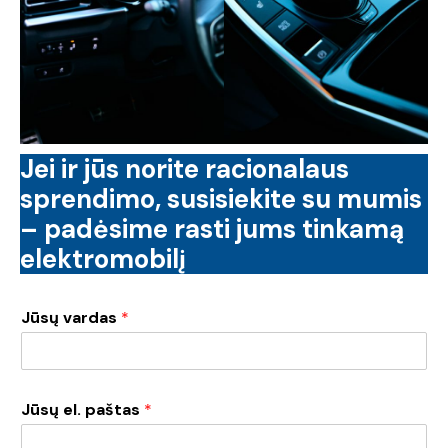
Jei ir jūs norite racionalaus
sprendimo, susisiekite su mumis
– padėsime rasti jums tinkamą
elektromobilį
Jūsų vardas
*
Jūsų el. paštas
*