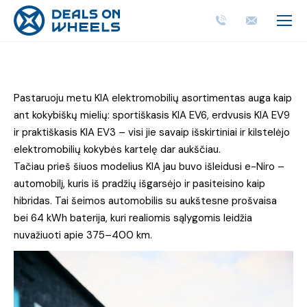
Pastaruoju metu KIA elektromobilių asortimentas auga kaip
ant kokybiškų mielių: sportiškasis KIA EV6, erdvusis KIA EV9
ir praktiškasis KIA EV3 – visi jie savaip išskirtiniai ir kilstelėjo
elektromobilių kokybės kartelę dar aukščiau.
Tačiau prieš šiuos modelius KIA jau buvo išleidusi e-Niro –
automobilį, kuris iš pradžių išgarsėjo ir pasiteisino kaip
hibridas. Tai šeimos automobilis su aukštesne prošvaisa
bei 64 kWh baterija, kuri realiomis sąlygomis leidžia
nuvažiuoti apie 375–400 km.