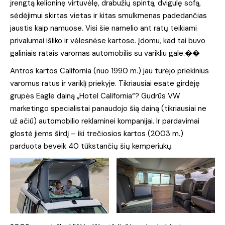
įrengtą kelioninę virtuvėlę, drabužių spintą, dvigulę sofą,
sėdėjimui skirtas vietas ir kitas smulkmenas padedančias
jaustis kaip namuose. Visi šie namelio ant ratų teikiami
privalumai išliko ir vėlesnėse kartose. Įdomu, kad tai buvo
galiniais ratais varomas automobilis su varikliu gale.��
Antros kartos California (nuo 1990 m.) jau turėjo priekinius
varomus ratus ir variklį priekyje. Tikriausiai esate girdėję
grupės Eagle dainą „Hotel California“? Gudrūs VW
marketingo specialistai panaudojo šią dainą (tikriausiai ne
už ačiū) automobilio reklaminei kompanijai. Ir pardavimai
glostė jiems širdį – iki trečiosios kartos (2003 m.)
parduota beveik 40 tūkstančių šių kemperiukų.