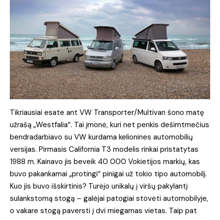
Tikriausiai esate ant VW Transporter/Multivan šono matę
užrašą „Westfalia“. Tai įmonė, kuri net penkis dešimtmečius
bendradarbiavo su VW kurdama kelionines automobilių
versijas. Pirmasis California T3 modelis rinkai pristatytas
1988 m. Kainavo jis beveik 40 000 Vokietijos markių, kas
buvo pakankamai „protingi“ pinigai už tokio tipo automobilį.
Kuo jis buvo išskirtinis? Turėjo unikalų į viršų pakylantį
sulankstomą stogą – galėjai patogiai stovėti automobilyje,
o vakare stogą paversti į dvi miegamas vietas. Taip pat