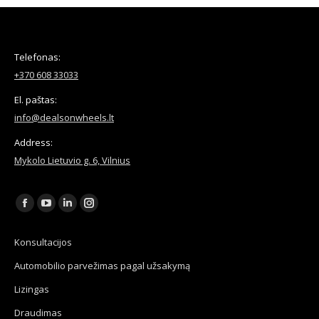
Telefonas:
+370 608 33033
El. paštas:
info@dealsonwheels.lt
Address:
Mykolo Lietuvio g. 6, Vilnius
Find us on:
Facebook
YouTube
Linkedin
Instagram
page
page
page
page
Konsultacijos
opens
opens
opens
opens
Automobilio parvežimas pagal užsakymą
in
in
in
in
new
new
new
new
Lizingas
window
window
window
window
Draudimas