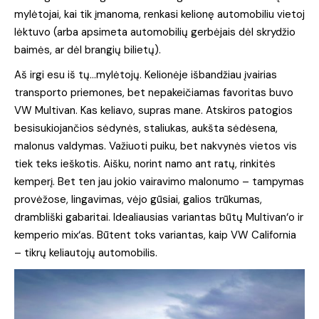
mylėtojai, kai tik įmanoma, renkasi kelionę automobiliu vietoj
lėktuvo (arba apsimeta automobilių gerbėjais dėl skrydžio
baimės, ar dėl brangių bilietų).
Aš irgi esu iš tų…mylėtojų. Kelionėje išbandžiau įvairias
transporto priemones, bet nepakeičiamas favoritas buvo
VW Multivan. Kas keliavo, supras mane. Atskiros patogios
besisukiojančios sėdynės, staliukas, aukšta sėdėsena,
malonus valdymas. Važiuoti puiku, bet nakvynės vietos vis
tiek teks ieškotis. Aišku, norint namo ant ratų, rinkitės
kemperį. Bet ten jau jokio vairavimo malonumo – tampymas
provėžose, lingavimas, vėjo gūsiai, galios trūkumas,
drambliški gabaritai. Idealiausias variantas būtų Multivan‘o ir
kemperio mix‘as. Būtent toks variantas, kaip VW California
– tikrų keliautojų automobilis.