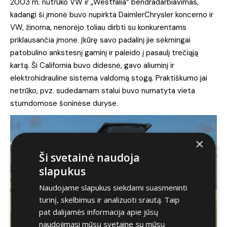
2003 m. nutrūko VW ir „Westfalia“ bendradarbiavimas,
kadangi ši įmonė buvo nupirkta DaimlerChrysler koncerno ir
VW, žinoma, nenorėjo toliau dirbti su konkurentams
priklausančia įmone. Įkūrę savo padalinį jie sėkmingai
patobulino ankstesnį gaminį ir paleido į pasaulį trečiąją
kartą. Ši California buvo didesnė, gavo aliuminį ir
elektrohidrauline sistema valdomą stogą. Praktiškumo jai
netrūko, pvz. sudedamam stalui buvo numatyta vieta
stumdomose šoninėse duryse.
×
Ši svetainė naudoja
slapukus
Naudojame slapukus siekdami suasmeninti
turinį, skelbimus ir analizuoti srautą. Taip
pat dalijamės informacija apie jūsų
naudojimąsi mūsų svetaine su mūsų