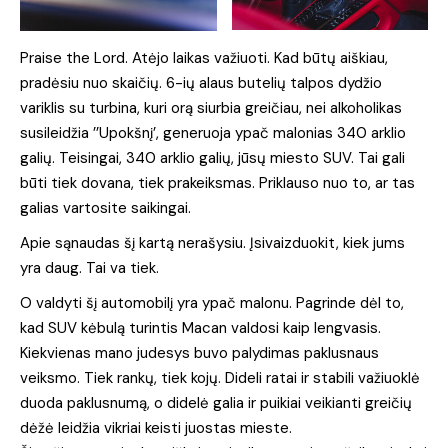
Praise the Lord. Atėjo laikas važiuoti. Kad būtų aiškiau,
pradėsiu nuo skaičių. 6-ių alaus butelių talpos dydžio
variklis su turbina, kuri orą siurbia greičiau, nei alkoholikas
susileidžia ’’Upokšnį’, generuoja ypač malonias 340 arklio
galių. Teisingai, 340 arklio galių, jūsų miesto SUV. Tai gali
būti tiek dovana, tiek prakeiksmas. Priklauso nuo to, ar tas
galias vartosite saikingai.
Apie sąnaudas šį kartą nerašysiu. Įsivaizduokit, kiek jums
yra daug. Tai va tiek.
O valdyti šį automobilį yra ypač malonu. Pagrinde dėl to,
kad SUV kėbulą turintis Macan valdosi kaip lengvasis.
Kiekvienas mano judesys buvo palydimas paklusnaus
veiksmo. Tiek rankų, tiek kojų. Dideli ratai ir stabili važiuoklė
duoda paklusnumą, o didelė galia ir puikiai veikianti greičių
dėžė leidžia vikriai keisti juostas mieste.