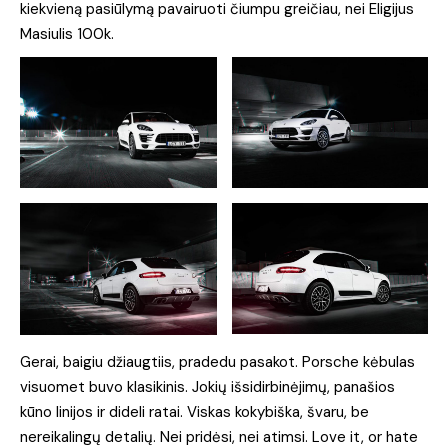
kiekvieną pasiūlymą pavairuoti čiumpu greičiau, nei Eligijus
Masiulis 100k.
Gerai, baigiu džiaugtiis, pradedu pasakot. Porsche kėbulas
visuomet buvo klasikinis. Jokių išsidirbinėjimų, panašios
kūno linijos ir dideli ratai. Viskas kokybiška, švaru, be
nereikalingų detalių. Nei pridėsi, nei atimsi. Love it, or hate