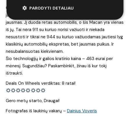
PARODYTI DETALIAU
O pats svarbiausias dalykas Porsche komplektacijoje –
jausmas. Tas tvirtumo ir užtikrintumo jausmas. Kokybės
jausmas. Jį duoda retas automobilis, o šis Macan yra vienas
iš jų. Tai nėra 911 su kuriuo norisi važiuoti ir niekada
nesustoti ir tikrai ne 944 su kuriuo važiuodamas jautiesi lyg
klasikinių automobilių ekspretas, bet jausmas puikus. Ir
nesubalansuotas kiekvienam.
Šio technologijų ir galios kratinio kaina – 463 eurai per
mėnesį. Sugundžiau? Paskambinkit, žinau iš kur tokį
ištraukti.
Deals On Wheels verdiktas: 8 ratai!
Gero metų starto, Draugai!
Fotografas iš laukinių vakarų –
Dainius Voveris