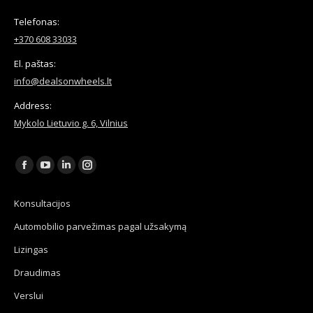
Telefonas:
+370 608 33033
El. paštas:
info@dealsonwheels.lt
Address:
Mykolo Lietuvio g. 6, Vilnius
Find us on:
Facebook
YouTube
Linkedin
Instagram
page
page
page
page
Konsultacijos
opens
opens
opens
opens
Automobilio parvežimas pagal užsakymą
in
in
in
in
new
new
new
new
Lizingas
window
window
window
window
Draudimas
Verslui