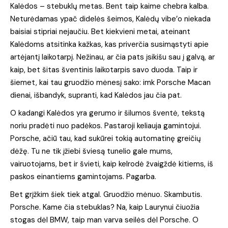
Kalėdos – stebuklų metas. Bent taip kaime chebra kalba.
Neturėdamas ypač didelės šeimos, Kalėdų vibe’o niekada
baisiai stipriai nejaučiu. Bet kiekvieni metai, ateinant
Kalėdoms atsitinka kažkas, kas priverčia susimąstyti apie
artėjantį laikotarpį. Nežinau, ar čia pats įsikišu sau į galvą, ar
kaip, bet šitas šventinis laikotarpis savo duoda. Taip ir
šiemet, kai tau gruodžio mėnesį sako: imk Porsche Macan
dienai, išbandyk, supranti, kad Kalėdos jau čia pat.
O kadangi Kalėdos yra gerumo ir šilumos šventė, tekstą
noriu pradėti nuo padėkos. Pastaroji keliauja gamintojui.
Porsche, ačiū tau, kad sukūrei tokią automatinę greičių
dėžę. Tu ne tik įžiebi šviesą tunelio gale mums,
vairuotojams, bet ir švieti, kaip kelrodė žvaigždė kitiems, iš
paskos einantiems gamintojams. Pagarba.
Bet grįžkim šiek tiek atgal. Gruodžio mėnuo. Skambutis.
Porsche. Kame čia stebuklas? Na, kaip Laurynui čiuožia
stogas dėl BMW, taip man varva seilės dėl Porsche. O