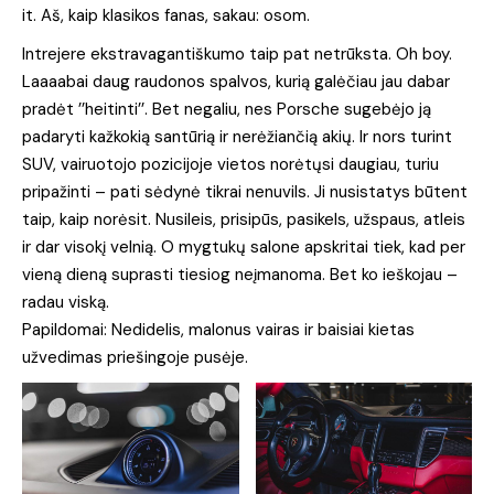
it. Aš, kaip klasikos fanas, sakau: osom.
Intrejere ekstravagantiškumo taip pat netrūksta. Oh boy.
Laaaabai daug raudonos spalvos, kurią galėčiau jau dabar
pradėt ’’heitinti’’. Bet negaliu, nes Porsche sugebėjo ją
padaryti kažkokią santūrią ir nerėžiančią akių. Ir nors turint
SUV, vairuotojo pozicijoje vietos norėtųsi daugiau, turiu
pripažinti – pati sėdynė tikrai nenuvils. Ji nusistatys būtent
taip, kaip norėsit. Nusileis, prisipūs, pasikels, užspaus, atleis
ir dar visokį velnią. O mygtukų salone apskritai tiek, kad per
vieną dieną suprasti tiesiog neįmanoma. Bet ko ieškojau –
radau viską.
Papildomai: Nedidelis, malonus vairas ir baisiai kietas
užvedimas priešingoje pusėje.