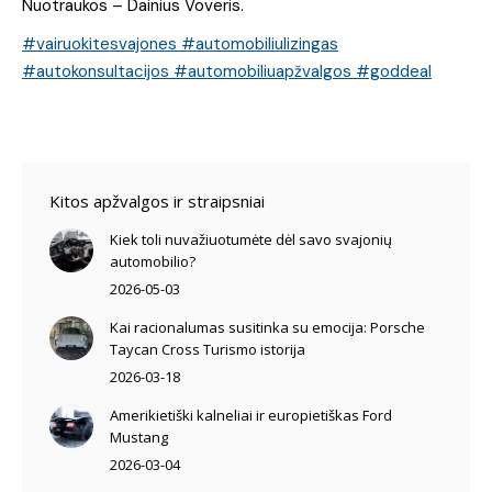
Nuotraukos – Dainius Voveris.
#vairuokitesvajones
#automobiliulizingas
#autokonsultacijos
#automobiliuapžvalgos
#goddeal
Kitos apžvalgos ir straipsniai
Kiek toli nuvažiuotumėte dėl savo svajonių
automobilio?
2026-05-03
Kai racionalumas susitinka su emocija: Porsche
Taycan Cross Turismo istorija
2026-03-18
Amerikietiški kalneliai ir europietiškas Ford
Mustang
2026-03-04