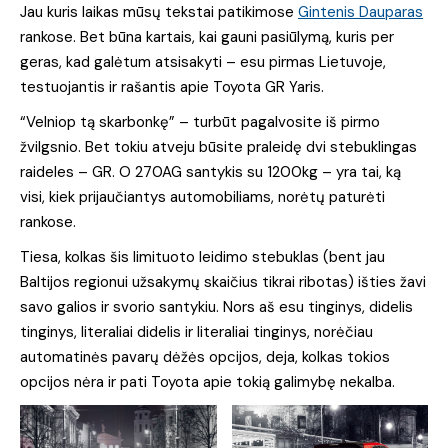
Jau kuris laikas mūsų tekstai patikimose
Gintenis Dauparas
rankose. Bet būna kartais, kai gauni pasiūlymą, kuris per
geras, kad galėtum atsisakyti – esu pirmas Lietuvoje,
testuojantis ir rašantis apie Toyota GR Yaris.
“Velniop tą skarbonkę” – turbūt pagalvosite iš pirmo
žvilgsnio. Bet tokiu atveju būsite praleidę dvi stebuklingas
raideles – GR. O 270AG santykis su 1200kg – yra tai, ką
visi, kiek prijaučiantys automobiliams, norėtų paturėti
rankose.
Tiesa, kolkas šis limituoto leidimo stebuklas (bent jau
Baltijos regionui užsakymų skaičius tikrai ribotas) išties žavi
savo galios ir svorio santykiu. Nors aš esu tinginys, didelis
tinginys, literaliai didelis ir literaliai tinginys, norėčiau
automatinės pavarų dėžės opcijos, deja, kolkas tokios
opcijos nėra ir pati Toyota apie tokią galimybę nekalba.