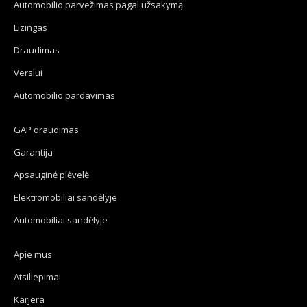
Automobilio parvežimas pagal užsakymą
in
in
in
in
new
new
new
new
Lizingas
window
window
window
window
Draudimas
Verslui
Automobilio pardavimas
GAP draudimas
Garantija
Apsauginė plėvelė
Elektromobiliai sandėlyje
Automobiliai sandėlyje
Apie mus
Atsiliepimai
Karjera