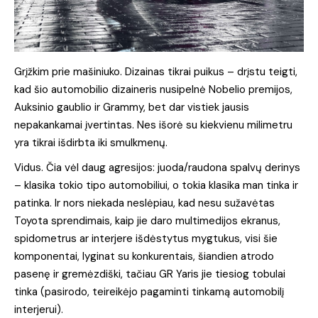
Grįžkim prie mašiniuko. Dizainas tikrai puikus – drįstu teigti,
kad šio automobilio dizaineris nusipelnė Nobelio premijos,
Auksinio gaublio ir Grammy, bet dar vistiek jausis
nepakankamai įvertintas. Nes išorė su kiekvienu milimetru
yra tikrai išdirbta iki smulkmenų.
Vidus. Čia vėl daug agresijos: juoda/raudona spalvų derinys
– klasika tokio tipo automobiliui, o tokia klasika man tinka ir
patinka. Ir nors niekada neslėpiau, kad nesu sužavėtas
Toyota sprendimais, kaip jie daro multimedijos ekranus,
spidometrus ar interjere išdėstytus mygtukus, visi šie
komponentai, lyginat su konkurentais, šiandien atrodo
pasenę ir gremėzdiški, tačiau GR Yaris jie tiesiog tobulai
tinka (pasirodo, teireikėjo pagaminti tinkamą automobilį
interjerui).