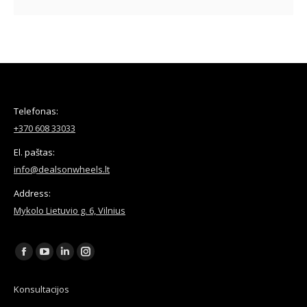
Telefonas:
+370 608 33033
El. paštas:
info@dealsonwheels.lt
Address:
Mykolo Lietuvio g. 6, Vilnius
Find us on:
Facebook
YouTube
Linkedin
Instagram
page
page
page
page
Konsultacijos
opens
opens
opens
opens