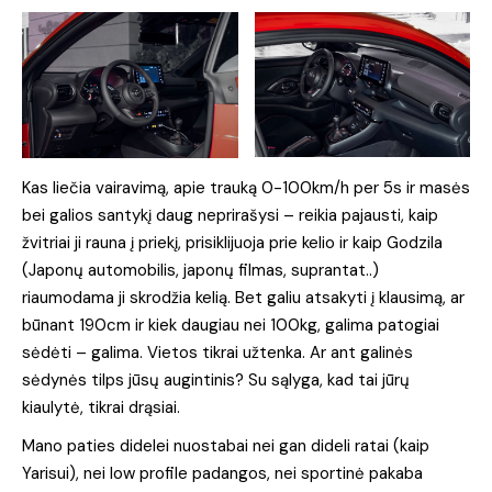
Kas liečia vairavimą, apie trauką 0-100km/h per 5s ir masės
bei galios santykį daug neprirašysi – reikia pajausti, kaip
žvitriai ji rauna į priekį, prisiklijuoja prie kelio ir kaip Godzila
(Japonų automobilis, japonų filmas, suprantat..)
riaumodama ji skrodžia kelią. Bet galiu atsakyti į klausimą, ar
būnant 190cm ir kiek daugiau nei 100kg, galima patogiai
sėdėti – galima. Vietos tikrai užtenka. Ar ant galinės
sėdynės tilps jūsų augintinis? Su sąlyga, kad tai jūrų
kiaulytė, tikrai drąsiai.
Mano paties didelei nuostabai nei gan dideli ratai (kaip
Yarisui), nei low profile padangos, nei sportinė pakaba