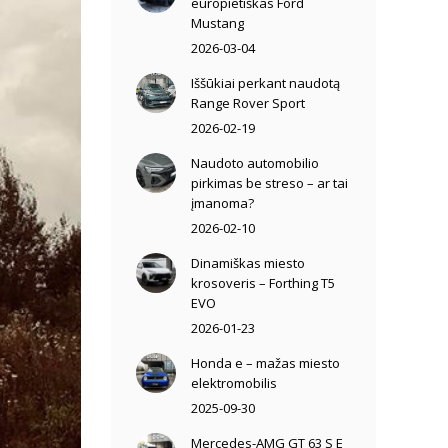
europietiškas Ford
Mustang
2026-03-04
Iššūkiai perkant naudotą
Range Rover Sport
2026-02-19
Naudoto automobilio
pirkimas be streso – ar tai
įmanoma?
2026-02-10
Dinamiškas miesto
krosoveris – Forthing T5
EVO
2026-01-23
Honda e – mažas miesto
elektromobilis
2025-09-30
Mercedes-AMG GT 63 S E