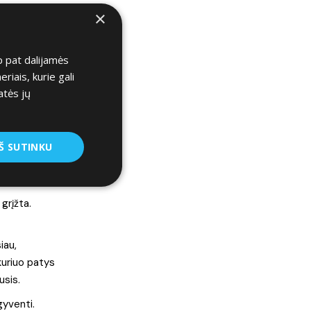
s vairas ir
×
omobilio
p pat dalijamės
tuo monstru
iais, kurie gali
ietą? Taip.
atės jų
 problemos,
ras irgi tai
Š SUTINKU
 grįžta.
iau,
kuriuo patys
usis.
gyventi.