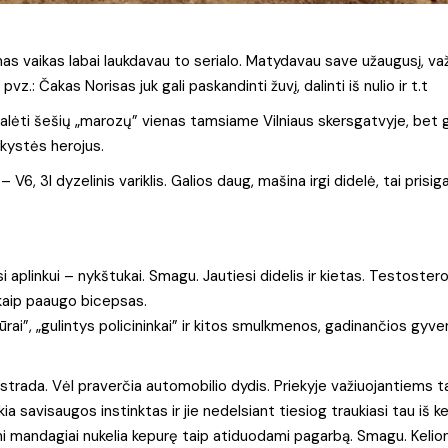
as vaikas labai laukdavau to serialo. Matydavau save užaugusį, važ
z.: Čakas Norisas juk gali paskandinti žuvį, dalinti iš nulio ir t.t
nugalėti šešių „marozų” vienas tamsiame Vilniaus skersgatvyje, bet g
ikystės herojus.
6, 3l dyzelinis variklis. Galios daug, mašina irgi didelė, tai prisig
visi aplinkui – nykštukai. Smagu. Jautiesi didelis ir kietas. Testost
 kaip paaugo bicepsas.
iūrai”, „gulintys policininkai” ir kitos smulkmenos, gadinančios gyv
utostrada. Vėl praverčia automobilio dydis. Priekyje važiuojantiems 
a savisaugos instinktas ir jie nedelsiant tiesiog traukiasi tau iš ke
iami mandagiai nukelia kepurę taip atiduodami pagarbą. Smagu. Keli