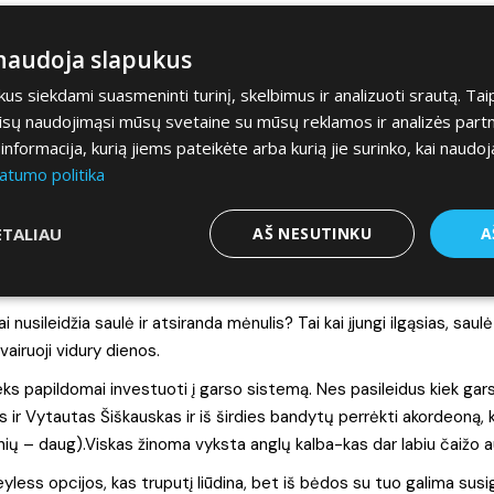
labai tinkamas: patogios sėdynės, alkantara apdaila, multifunkcini
riau, nei mašinos kompas – wau, pirmyn. Reikia nepamiršti, kad aut
 naudoja slapukus
omenyje, komplektacija labai džiugina.
s siekdami suasmeninti turinį, skelbimus ir analizuoti srautą. Tai
ą trikampėlį kurio vienas kampas žiūri žemyn? Tai važiuojant su ši
jūsų naudojimąsi mūsų svetaine su mūsų reklamos ir analizės partner
rombas. Malonu. Patogu. Keliaujam i Vokiečių gatvę kavos. Ar radom v
a informacija, kurią jiems pateikėte arba kurią jie surinko, kai naudoj
kadangi automobilio ratų dydis ir padangos nesupranta „bordiūrų”
atumo politika
ja BMW? Kai spusteli pedalą ir prilimpi prie sėdynės? Tai šitas monst
ETALIAU
AŠ NESUTINKU
A
u BMW trauka. Patys pagalvokit – tikrai stipru.
 nusileidžia saulė ir atsiranda mėnulis? Tai kai įjungi ilgąsias, saulė
airuoji vidury dienos.
ks papildomai investuoti į garso sistemą. Nes pasileidus kiek gars
 ir Vytautas Šiškauskas ir iš širdies bandytų perrėkti akordeoną, 
ynių – daug).Viskas žinoma vyksta anglų kalba-kas dar labiu čaižo a
yless opcijos, kas truputį liūdina, bet iš bėdos su tuo galima susi