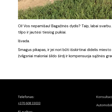
Oi! Vos nepamišau! Bagažinės dydis? Taip, labai svarbu. P
tilpo ir jautėsi tiesiog puikiai.
Išvada.
Smagus pikapas, ir jei nori būti išskirtinai didelis mie
žvilgsniai maloniai šildo širdį ir kompensuoja sąžinės grau
Telefonas:
Konsultaci
+370 608 33033
Automobil
El. paštas: