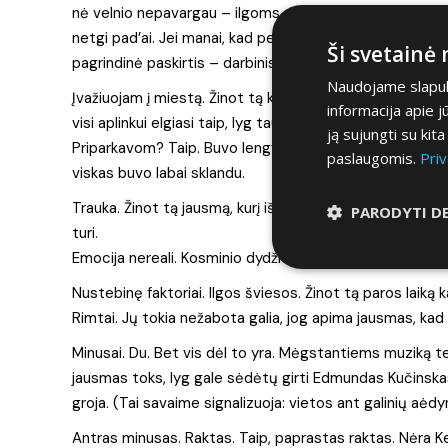
nė velnio nepavargau – ilgoms distancijoms automobilis 
netgi pad’ai. Jei manai, kad perjunginėti bėgius gali ge
Ši svetainė
pagrindinė paskirtis – darbinis arklys. Taigi, turint tai 
Naudojame slapuku
Įvažiuojam į miestą. Žinot tą kelio ženklą – tokį raudon
informacija apie 
visi aplinkui elgiasi taip, lyg tau visur būtų geltonas 
ją sujungti su kit
Priparkavom? Taip. Buvo lengva? Dėl dydžio – ne, bet 
paslaugomis.
Priv
viskas buvo labai sklandu.
Trauka. Žinot tą jausmą, kurį išskirtinai puikiai atstovau
PARODYTI D
turi.
Emocija nereali. Kosminio dydžio, beveik sunkvežimis, s
Nustebinę faktoriai. Ilgos šviesos. Žinot tą paros laiką kai
Rimtai. Jų tokia nežabota galia, jog apima jausmas, kad v
Minusai. Du. Bet vis dėl to yra. Mėgstantiems muziką te
jausmas toks, lyg gale sėdėtų girti Edmundas Kučinskas
groja. (Tai savaime signalizuoja: vietos ant galinių aėd
Antras minusas. Raktas. Taip, paprastas raktas. Nėra Ke