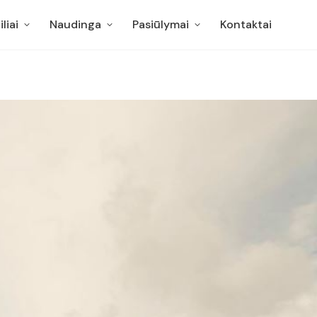
liai
Naudinga
Pasiūlymai
Kontaktai
liai
Naudinga
Pasiūlymai
Kontaktai