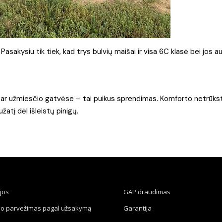
asakysiu tik tiek, kad trys bulvių maišai ir visa 6C klasė bei jos a
sto ar užmiesčio gatvėse – tai puikus sprendimas. Komforto netrūkst
žatį dėl išleistų pinigų.
jos
GAP draudimas
io parvežimas pagal užsakymą
Garantija