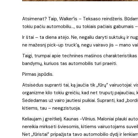
Atsimenat? Taip, Walker’is – Teksaso reindžeris. Būdam
tokiu pačiu automobiliu…, su tokiais pačiais gabumais – pv
Ir štai – ta diena atėjo. Ne, negaliu daryti suktukų ir 
ne mažesnį pick-up truck’ą, negu vairavo jis – mano va
Taigi, trumpai apie technines mašinos charakteristikas – V
bandymų, kuriuos tas automobilis turi praeiti.
Pirmas įspūdis.
Atsisėdus supranti tai, ką jaučia tik „fūrų” vairuotojai: 
organizme kilo tokiu greičiu, kad net truputį pajaučiau,
Sėdėdamas už vairo jautiesi puikiai. Supranti, kad „bord
kitiems, tau – neegzistuoja.
Keliaujam į greitkelį. Kaunas -Vilnius. Maloniai plauki a
nereikia mirksėti šviesomis, kitiems vairuotojams suveiki
Net „fūristai” pripažįsta tavo automobilio dydį ir lenk