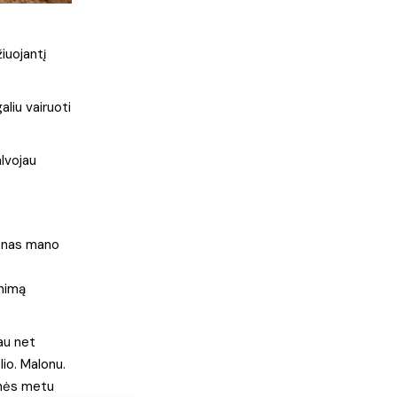
iuojantį
aliu vairuoti
alvojau
eronas mano
enimą
tau net
lio. Malonu.
onės metu