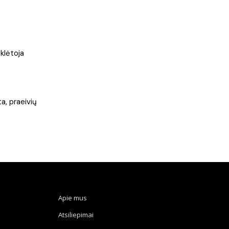
uklėtoja
a, praeivių
Apie mus
Atsiliepimai