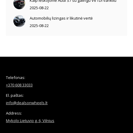
Kaip ieškojome Audi S7 su galingu V6 TDI varikliu
2025-08-22
Automobilių lizingas ir likutinė vertė
2025-08-22
Telefonas:
+370 608 33033
El. paštas:
info@dealsonwheels.lt
Address:
Mykolo Lietuvio g. 6, Vilnius