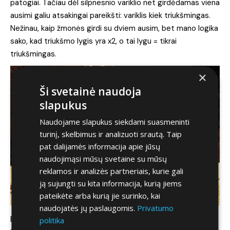
patogiai. Tačiau dėl silpnesnio variklio net girdėdamas viena
ausimi galiu atsakingai pareikšti: variklis kiek triukšmingas.
Nežinau, kaip žmonės girdi su dviem ausim, bet mano logika
sako, kad triukšmo lygis yra x2, o tai lygu = tikrai
triukšmingas.
×
Ši svetainė naudoja
slapukus
Naudojame slapukus siekdami suasmeninti
turinį, skelbimus ir analizuoti srautą. Taip
pat dalijamės informacija apie jūsų
naudojimąsi mūsų svetaine su mūsų
reklamos ir analizės partneriais, kurie gali
ją sujungti su kita informacija, kurią jiems
pateikėte arba kurią jie surinko, kai
naudojatės jų paslaugomis.
Privatumo
Bagažinės dydis? Hmz… Nedidelis garažas jūsų Fiat
politika