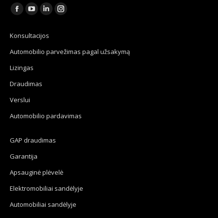
Find us on:
Facebook
YouTube
Linkedin
Instagram
page
page
page
page
Konsultacijos
opens
opens
opens
opens
Automobilio parvežimas pagal užsakymą
in
in
in
in
new
new
new
new
Lizingas
window
window
window
window
Draudimas
Verslui
Automobilio pardavimas
GAP draudimas
Garantija
Apsauginė plėvelė
Elektromobiliai sandėlyje
Automobiliai sandėlyje