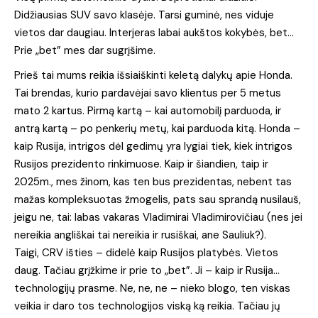
Didžiausias SUV savo klasėje. Tarsi guminė, nes viduje
vietos dar daugiau. Interjeras labai aukštos kokybės, bet…
Prie „bet” mes dar sugrįšime.
Prieš tai mums reikia išsiaiškinti keletą dalykų apie Honda.
Tai brendas, kurio pardavėjai savo klientus per 5 metus
mato 2 kartus. Pirmą kartą – kai automobilį parduoda, ir
antrą kartą – po penkerių metų, kai parduoda kitą. Honda –
kaip Rusija, intrigos dėl gedimų yra lygiai tiek, kiek intrigos
Rusijos prezidento rinkimuose. Kaip ir šiandien, taip ir
2025m., mes žinom, kas ten bus prezidentas, nebent tas
mažas kompleksuotas žmogelis, pats sau sprandą nusilauš,
jeigu ne, tai: labas vakaras Vladimirai Vladimirovičiau (nes jei
nereikia angliškai tai nereikia ir rusiškai, ane Sauliuk?).
Taigi, CRV išties – didelė kaip Rusijos platybės. Vietos
daug. Tačiau grįžkime ir prie to „bet”. Ji – kaip ir Rusija…
technologijų prasme. Ne, ne, ne – nieko blogo, ten viskas
veikia ir daro tos technologijos viską ką reikia. Tačiau jų