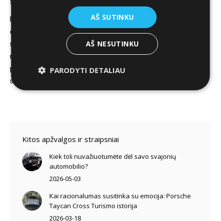
500’tukui. Manau tilps. Jeigu ne visas, tai dalimis tikrai.
AŠ SUTINKU
Kaina? Su Honda importuotoju + DOW pastangomis ir 300
eur per mėnesį išsisuksit net nepadarę khara-kiri savo
santaupų sąskaitoje. Taigi, jei norit labai minkštai gatvėmis
AŠ NESUTINKU
riedančio, labai didelio SUV ir nenorit išleisti įspūdingos
pinigų sumos, Honda CR-V turėtų atsidurti jūsų test drive
PARODYTI DETALIAU
sąraše.
Kitos apžvalgos ir straipsniai
Kiek toli nuvažiuotumėte dėl savo svajonių
automobilio?
2026-05-03
Kai racionalumas susitinka su emocija: Porsche
Taycan Cross Turismo istorija
2026-03-18