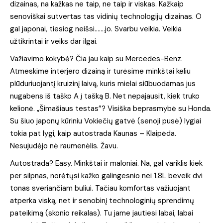
dizainas, na kažkas ne taip, ne taip ir viskas. Kažkaip
senoviškai sutvertas tas vidinių technologijų dizainas. O
gal japonai, tiesiog neišsi…….jo. Svarbu veikia. Veikia
užtikrintai ir veiks dar ilgai.
Važiavimo kokybė? Čia jau kaip su Mercedes-Benz.
Atmeskime interjero dizainą ir turėsime minkštai keliu
plūduriuojantį kruizinį laivą, kuris mielai siūbuodamas jus
nugabens iš taško A į tašką B. Net nepajausit, kiek truko
kelionė. „Šimašiaus testas”? Visiška beprasmybė su Honda.
Su šiuo japonų kūriniu Vokiečių gatvė (senoji pusė) lygiai
tokia pat lygi, kaip autostrada Kaunas – Klaipėda.
Nesujudėjo nė raumenėlis. Žavu.
Autostrada? Easy. Minkštai ir maloniai. Na, gal variklis kiek
per silpnas, norėtųsi kažko galingesnio nei 1.8L beveik dvi
tonas sveriančiam buliui. Tačiau komfortas važiuojant
atperka viską, net ir senobinį technologinių sprendimų
pateikimą (skonio reikalas). Tu jame jautiesi labai, labai