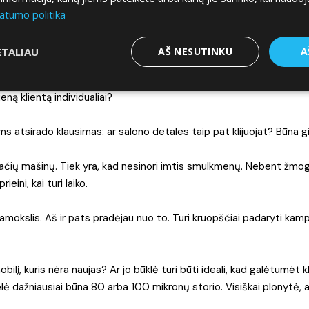
, kurios nori. Dėl to, kad ne visi gamintojai turi spalvą, kurios galima
atumo politika
mintojo spalva gera, kaina irgi nieko visai, bet po 3 metų sumastys
ETALIAU
AŠ NESUTINKU
A
okia. O klijus nuvalyt tai…
eną klientą individualiai?
s atsirado klausimas: ar salono detales taip pat klijuojat? Būna 
 pačių mašinų. Tiek yra, kad nesinori imtis smulkmenų. Nebent žmo
eini, kai turi laiko.
adžiamokslis. Aš ir pats pradėjau nuo to. Turi kruopščiai padaryti kam
ilį, kuris nėra naujas? Ar jo būklė turi būti ideali, kad galėtumėt kl
velė dažniausiai būna 80 arba 100 mikronų storio. Visiškai plonytė, 