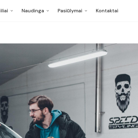
liai
Naudinga
Pasiūlymai
Kontaktai
liai
Naudinga
Pasiūlymai
Kontaktai