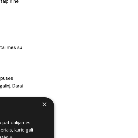
taip ir ne
 tai mes su
s pusės
alinį. Darai
×
bus
p pat dalijamės
iais, kurie gali
atės jų