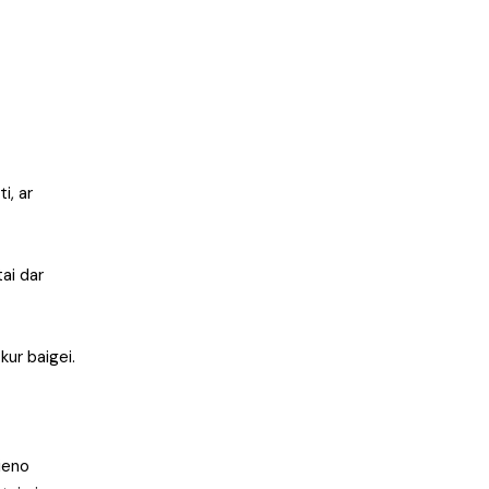
i, ar
tai dar
kur baigei.
vieno