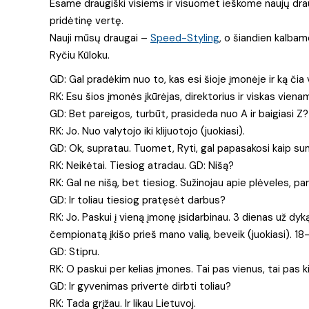
Esame draugiški visiems ir visuomet ieškome naujų drau
pridėtinę vertę.
Nauji mūsų draugai –
Speed-Styling
, o šiandien kalba
Ryčiu Kūloku.
GD: Gal pradėkim nuo to, kas esi šioje įmonėje ir ką čia 
RK: Esu šios įmonės įkūrėjas, direktorius ir viskas viena
GD: Bet pareigos, turbūt, prasideda nuo A ir baigiasi Z?
RK: Jo. Nuo valytojo iki klijuotojo (juokiasi).
GD: Ok, supratau. Tuomet, Ryti, gal papasakosi kaip sum
RK: Neikėtai. Tiesiog atradau. GD: Nišą?
RK: Gal ne nišą, bet tiesiog. Sužinojau apie plėveles, pars
GD: Ir toliau tiesiog pratęsėt darbus?
RK: Jo. Paskui į vieną įmonę įsidarbinau. 3 dienas už dyk
čempionatą įkišo prieš mano valią, beveik (juokiasi). 1
GD: Stipru.
RK: O paskui per kelias įmones. Tai pas vienus, tai pas k
GD: Ir gyvenimas privertė dirbti toliau?
RK: Tada grįžau. Ir likau Lietuvoj.