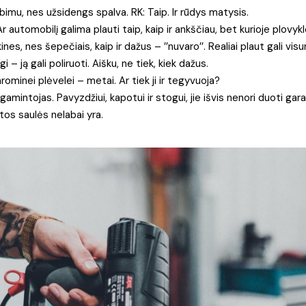
įdubimu, nes užsidengs spalva. RK: Taip. Ir rūdys matysis.
 automobilį galima plauti taip, kaip ir ankščiau, bet kurioje plovyk
kines, nes šepečiais, kaip ir dažus – ’’nuvaro’’. Realiai plaut gali visu
 – ją gali poliruoti. Aišku, ne tiek, kiek dažus.
hrominei plėvelei – metai. Ar tiek ji ir tegyvuoja?
amintojas. Pavyzdžiui, kapotui ir stogui, jie išvis nenori duoti gara
tos saulės nelabai yra.