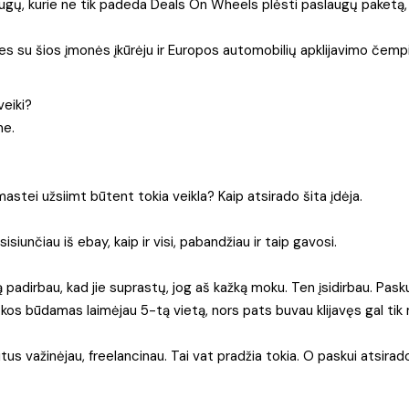
gų, kurie ne tik padeda Deals On Wheels plėsti paslaugų paketą, b
mes su šios įmonės įkūrėju ir Europos automobilių apklijavimo čemp
veiki?
me.
astei užsiimt būtent tokia veikla? Kaip atsirado šita įdėja.
isiunčiau iš ebay, kaip ir visi, pabandžiau ir taip gavosi.
ą padirbau, kad jie suprastų, jog aš kažką moku. Ten įsidirbau. Pasku
8-kos būdamas laimėjau 5-tą vietą, nors pats buvau klijavęs gal tik
itus važinėjau, freelancinau. Tai vat pradžia tokia. O paskui atsira