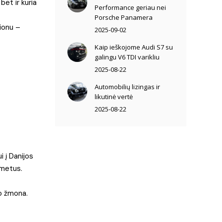
et ir kuria
Performance geriau nei
Porsche Panamera
ionu –
2025-09-02
Kaip ieškojome Audi S7 su
galingu V6 TDI varikliu
2025-08-22
Automobilių lizingas ir
likutinė vertė
2025-08-22
i į Danijos
 metus.
do žmona.