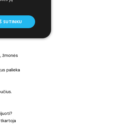
i norėsi. Ir
i nulupt,
Š SUTINKU
gi, žmonės
gus palieka
pučius.
ijuoti?
atkartoja