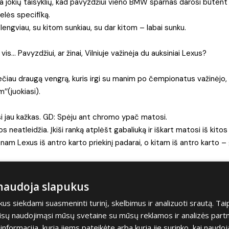
ra jokių taisyklių, kad pavyzdžiui vieno BMW sparnas darosi būtent 
velės specifiką.
 lengviau, su kitom sunkiau, su dar kitom – labai sunku.
is… Pavyzdžiui, ar žinai, Vilniuje važinėja du auksiniai Lexus?
viečiau draugą vengrą, kuris irgi su manim po čempionatus važinėjo,
’’(juokiasi).
si jau kažkas. GD: Spėju ant chromo ypač matosi.
dos neatleidžia. Įkiši ranką atplėšt gabaliuką ir iškart matosi iš kito
enam Lexus iš antro karto priekinį padarai, o kitam iš antro karto – g
tartumėt žmogui rinktis, kad automobilis atrodytų gerai?
 naudoja slapukus
ia klijuoti ir brangiausia pati plėvelė. Ir visiškai nesvarbu, ar tai 
s siekdami suasmeninti turinį, skelbimus ir analizuoti srautą. Tai
t tik metam. O automobilį apklijuoti kainuos apie 4000 eurų.
jūsų naudojimąsi mūsų svetaine su mūsų reklamos ir analizės partner
a informacija, kurią jiems pateikėte arba kurią jie surinko, kai naudoj