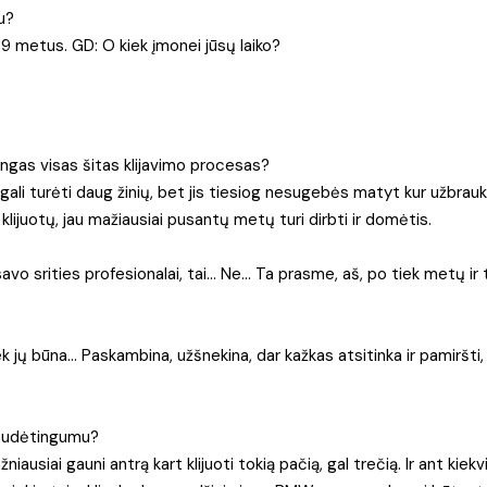
lu?
 9 metus. GD: O kiek įmonei jūsų laiko?
gas visas šitas klijavimo procesas?
as gali turėti daug žinių, bet jis tiesiog nesugebės matyt kur užbraukt
 klijuotų, jau mažiausiai pusantų metų turi dirbti ir domėtis.
 savo srities profesionalai, tai… Ne… Ta prasme, aš, po tiek metų ir 
iek jų būna… Paskambina, užšnekina, dar kažkas atsitinka ir pamiršti, 
o sudėtingumu?
niausiai gauni antrą kart klijuoti tokią pačią, gal trečią. Ir ant kiek