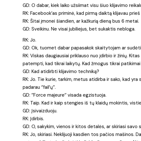
GD: O dabar, kiek laiko užsiimat visu šiuo klijavimo reika
RK: Facebook’as priminė, kad pirmą daiktą klijavau prieš
RK: Šitai įmonei šiandien, ar kažkurią dieną bus 6 metai.
GD: Sveikinu. Ne visai jubiliejus, bet sukaktis nebloga.
RK: Jo.
GD: Ok, tuomet dabar papasakok skaitytojam ar sudėtin
RK: Viskas daugiausiai priklauso nuo įdirbio ir žinių. Kit
patempti, kad tikrai laikytų. Kad žmogus tikrai patikimai
GD: Kad atidirbti klijavimo techniką?
RK: Jo. Tie kurie, tarkim, metus atidirba ir sako, kad yra
padarau ‘’fail’ų’’.
GD: ’’Force majeure’’ visada egzistuoja.
RK: Taip. Kad ir kaip stengies iš tų klaidų mokintis, vist
GD: Įsivaizduoju.
RK: Įdirbis.
GD: O, sakykim, vienos ir kitos detalės, ar skiriasi sav
RK: Jo, skiriasi. Neklijuoji kasdien tos pačios mašinos. Daž