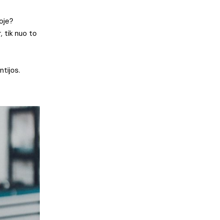
loje?
r, tik nuo to
ntijos.