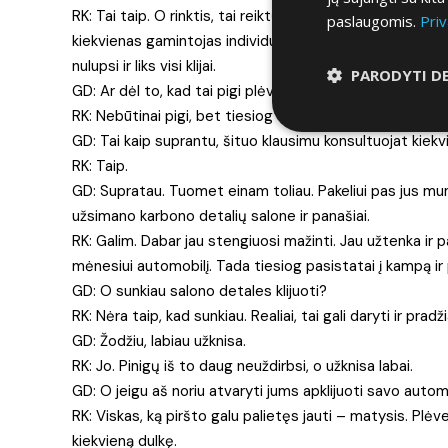
RK: Tai taip. O rinktis, tai reiktų priklausomai nuo spalvos
paslaugomis.
Priv
kiekvienas gamintojas individualus. Pavyzdžiui: vieno ga
nulupsi ir liks visi klijai.
PARODYTI D
GD: Ar dėl to, kad tai pigi plėvelė?
RK: Nebūtinai pigi, bet tiesiog to gamintojo plėvelė yra t
GD: Tai kaip suprantu, šituo klausimu konsultuojat kiekvi
RK: Taip.
GD: Supratau. Tuomet einam toliau. Pakeliui pas jus mum
užsimano karbono detalių salone ir panašiai.
RK: Galim. Dabar jau stengiuosi mažinti. Jau užtenka ir
mėnesiui automobilį. Tada tiesiog pasistatai į kampą ir pri
GD: O sunkiau salono detales klijuoti?
RK: Nėra taip, kad sunkiau. Realiai, tai gali daryti ir pr
GD: Žodžiu, labiau užknisa.
RK: Jo. Pinigų iš to daug neuždirbsi, o užknisa labai.
GD: O jeigu aš noriu atvaryti jums apklijuoti savo automob
RK: Viskas, ką piršto galu palietęs jauti – matysis. Plė
kiekvieną dulkę.