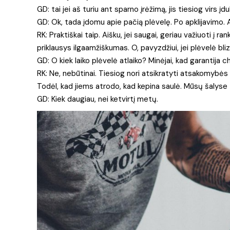
GD: tai jei aš turiu ant sparno įrėžimą, jis tiesiog virs 
GD: Ok, tada įdomu apie pačią plėvelę. Po apklijavimo. Ar
RK: Praktiškai taip. Aišku, jei saugai, geriau važiuoti į ran
priklausys ilgaamžiškumas. O, pavyzdžiui, jei plėvelė blizgi
GD: O kiek laiko plėvelė atlaiko? Minėjai, kad garantija c
RK: Ne, nebūtinai. Tiesiog nori atsikratyti atsakomybės g
Todėl, kad jiems atrodo, kad kepina saulė. Mūsų šalyse 
GD: Kiek daugiau, nei ketvirtį metų.