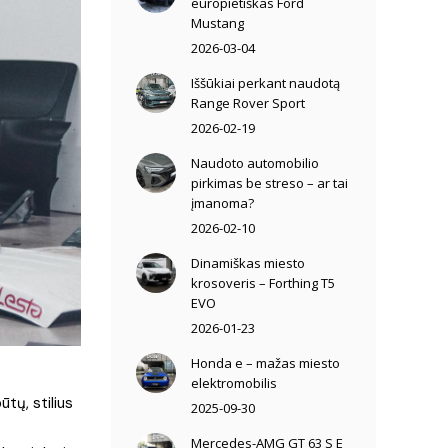
europietiškas Ford
Mustang
2026-03-04
Iššūkiai perkant naudotą
Range Rover Sport
2026-02-19
Naudoto automobilio
pirkimas be streso – ar tai
įmanoma?
2026-02-10
Dinamiškas miesto
krosoveris – Forthing T5
EVO
2026-01-23
Honda e – mažas miesto
elektromobilis
ūtų, stilius
2025-09-30
Mercedes-AMG GT 63 S E