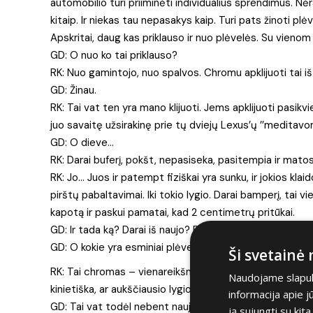
automobilio turi priiminėti individualius sprendimus. Nė
kitaip. Ir niekas tau nepasakys kaip. Turi pats žinoti plė
Apskritai, daug kas priklauso ir nuo plėvelės. Su vienom
GD: O nuo ko tai priklauso?
RK: Nuo gamintojo, nuo spalvos. Chromu apklijuoti tai iš v
GD: Žinau.
RK: Tai vat ten yra mano klijuoti. Jems apklijuoti pasik
juo savaitę užsirakinę prie tų dviejų Lexus’ų ’’meditavom
GD: O dieve…
RK: Darai buferį, pokšt, nepasiseka, pasitempia ir mato
RK: Jo… Juos ir patempt fiziškai yra sunku, ir jokios klai
pirštų pabaltavimai. Iki tokio lygio. Darai bamperį, tai vi
kapotą ir paskui pamatai, kad 2 centimetrų pritūkai.
GD: Ir tada ką? Darai iš naujo? RK: Jo.
GD: O kokie yra esminiai plėvelių skirtumai? Ir kokią pa
Ši svetainė
RK: Tai chromas – vienareikšmiškai ne. Ją yra sudėtingiaus
Naudojame slapuku
kinietiška, ar aukščiausio lygio, vistiek garantiją gausi
informacija apie 
GD: Tai vat todėl nebent naujus Lexus ir klijuoja.
ją sujungti su kit