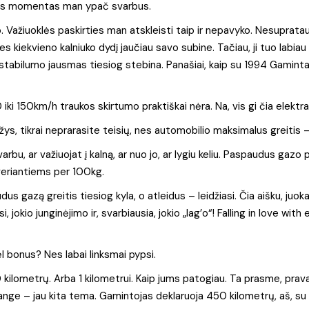
itas momentas man ypač svarbus.
 Važiuoklės paskirties man atskleisti taip ir nepavyko. Nesupratau,
s kiekvieno kalniuko dydį jaučiau savo subine. Tačiau, ji tuo labiau
stabilumo jausmas tiesiog stebina. Panašiai, kaip su 1994 Gaminta
 iki 150km/h traukos skirtumo praktiškai nėra. Na, vis gi čia elektra
žys, tikrai neprarasite teisių, nes automobilio maksimalus greitis 
bu, ar važiuojat į kalną, ar nuo jo, ar lygiu keliu. Paspaudus gazo 
eriantiems per 100kg.
us gazą greitis tiesiog kyla, o atleidus – leidžiasi. Čia aišku, juok
kio junginėjimo ir, svarbiausia, jokio „lag’o“! Falling in love with 
l bonus? Nes labai linksmai pypsi.
 kilometrų. Arba 1 kilometrui. Kaip jums patogiau. Ta prasme, prava
Range – jau kita tema. Gamintojas deklaruoja 450 kilometrų, aš, su