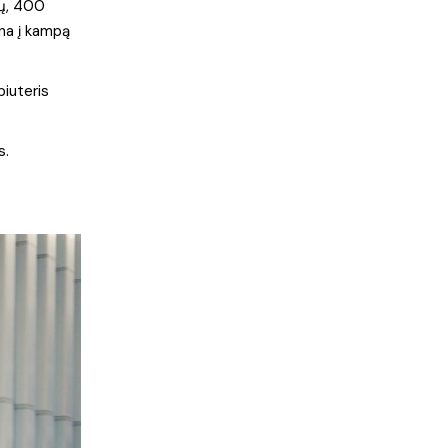
tų, 400
ina į kampą
piuteris
s.