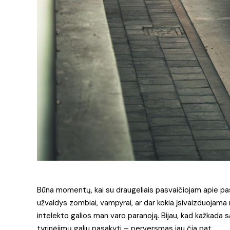
Būna momentų, kai su draugeliais pasvaičiojam apie pas
užvaldys zombiai, vampyrai, ar dar kokia įsivaizduojama 
intelekto galios man varo paranoją. Bijau, kad kažkada
tyrinėjimų galiu pasakyti – perversmas jau čia pat.