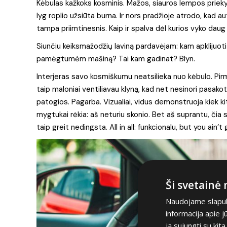
Kėbulas kažkoks kosminis. Mažos, siauros lempos priekyj
lyg roplio užsiūta burna. Ir nors pradžioje atrodo, kad a
tampa priimtinesnis. Kaip ir spalva dėl kurios vyko daug 
Siunčiu keiksmažodžių laviną pardavėjam: kam apklijuoti a
pamėgtumėm mašiną? Tai kam gadinat? Blyn.
Interjeras savo kosmiškumu neatsilieka nuo kėbulo. Pirm
taip maloniai ventiliavau klyną, kad net nesinori pasakoti,
patogios. Pagarba. Vizualiai, vidus demonstruoja kiek kit
mygtukai rėkia: aš neturiu skonio. Bet aš suprantu, čia 
taip greit nedingsta. All in all: funkcionalu, but you ain’
Ši svetainė
Naudojame slapuku
informacija apie 
ją sujungti su kit