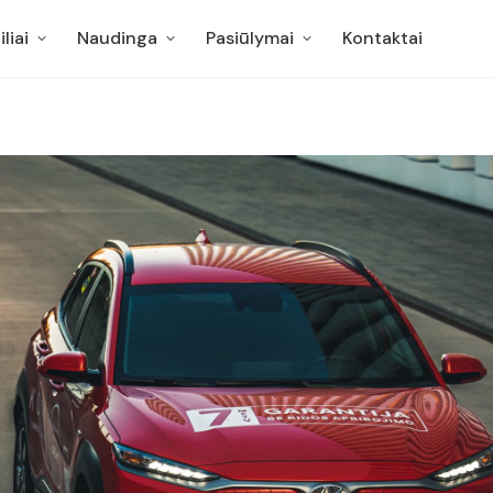
liai
Naudinga
Pasiūlymai
Kontaktai
liai
Naudinga
Pasiūlymai
Kontaktai