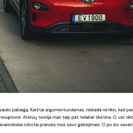
aulio pabaigą. Karštai argumentuodamas, niekada netikiu, kad pas
nesąmonė. Ateivių teorija man taip pat nelabai tikėtina. O, vat dirb
 savamoksliai robotai pranoks mus savo gebėjimais. O po šio savait