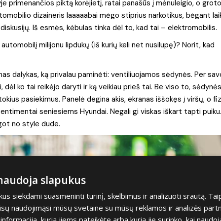
e primenančios piktą korėjietį, ratai panašūs į mėnuleigio, o groto
utomobilio dizaineris laaaaabai mėgo stiprius narkotikus, bėgant lai
diskusijų. Iš esmės, kėbulas tinka dėl to, kad tai – elektromobilis.
utomobilį milijonu lipdukų (iš kurių keli net nusilupę)? Norit, kad
as dalykas, ką privalau paminėti: ventiliuojamos sėdynės. Per sav
 dėl ko tai reikėjo daryti ir ką veikiau prieš tai. Be viso to, sėdynės
okius pasiekimus. Panelė degina akis, ekranas iššokęs į viršų, o fizi
sentimentai seniesiems Hyundai. Negali gi viskas iškart tapti puiku.
t got no style dude.
 naudoja slapukus
s siekdami suasmeninti turinį, skelbimus ir analizuoti srautą. Tai
jūsų naudojimąsi mūsų svetaine su mūsų reklamos ir analizės partner
a informacija, kurią jiems pateikėte arba kurią jie surinko, kai naudoj