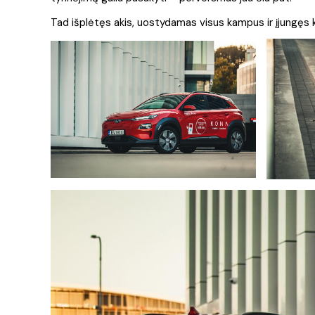
Tad išplėtęs akis, uostydamas visus kampus ir įjungęs 