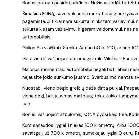
Bonus: patogu pasidėti alkūnes. Nežinau kodėl, bet š
Šimašius KONĄ, savo valdančia ranka tiesiog nukryžiavo.
pagaminta. Ji tikrai nėra sukurta minkštam važiavimui, ne
sukurta kietam važiavimui ir geram valdomumui, nes ne
automobiliais.
Galios čia visiškai užtenka. Ar nuo 50 iki 100, ar nuo 100
Gera žinoti: važiuojant automagistrale Vilnius – Panevė
Malonus momentas: automobiliui negali būti labiau nesvar
nejausite jokio sunkumo jausmo. Svarbus momentas sv
Nuostabi, vieno bėgio greičių dėžė dirba puikiai. Paspaud
vieną bėgį, bet jausmas maždaug toks. Jokio tampymosi, jo
cars.
Bonus: važiuojant atbulomis, KONA pypsi kaip fūra. Kodė
Kuro sąnaudos: lygiai 1 niekas 100 kilometrų. Arba 1000
savaitgalį, už 700 kilometrų sumokėjau lygiai 0 eurų. 