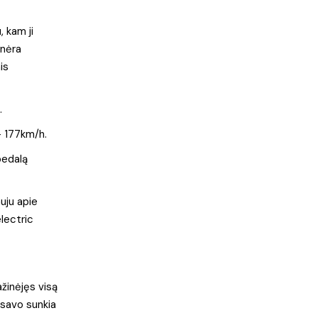
 kam ji
 nėra
is
.
– 177km/h.
pedalą
auju apie
electric
žinėjęs visą
 savo sunkia