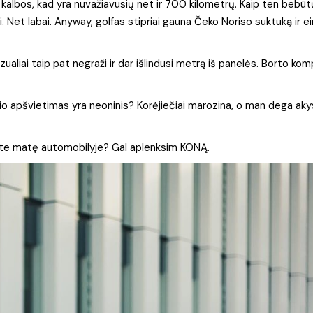
kalbos, kad yra nuvažiavusių net ir 700 kilometrų. Kaip ten bebū
i. Net labai. Anyway, golfas stipriai gauna Čeko Noriso suktuką ir e
zualiai taip pat negraži ir dar išlindusi metrą iš panelės. Borto kom
lio apšvietimas yra neoninis? Korėjiečiai marozina, o man dega aky
esate matę automobilyje? Gal aplenksim KONĄ.