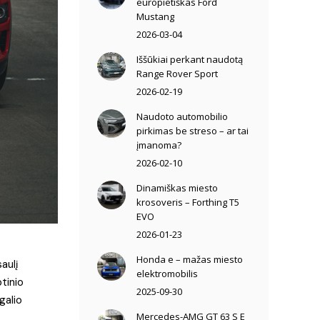
europietiškas Ford
Mustang
2026-03-04
Iššūkiai perkant naudotą
Range Rover Sport
2026-02-19
Naudoto automobilio
pirkimas be streso – ar tai
įmanoma?
2026-02-10
Dinamiškas miesto
krosoveris – Forthing T5
EVO
2026-01-23
Honda e – mažas miesto
aulį
elektromobilis
tinio
2025-09-30
galio
Mercedes-AMG GT 63 S E