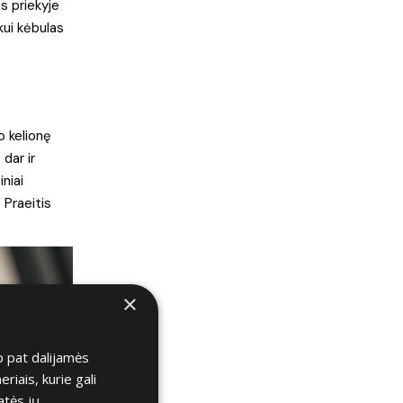
s priekyje
kui kėbulas
o kelionę
 dar ir
niai
 Praeitis
×
p pat dalijamės
iais, kurie gali
atės jų