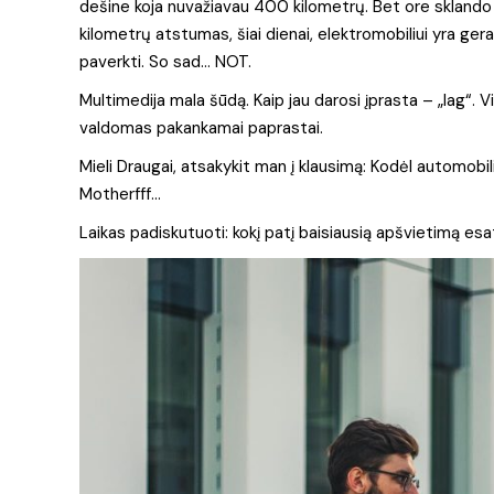
dešine koja nuvažiavau 400 kilometrų. Bet ore sklando 
kilometrų atstumas, šiai dienai, elektromobiliui yra gera
paverkti. So sad… NOT.
Multimedija mala šūdą. Kaip jau darosi įprasta – „lag“. Vi
valdomas pakankamai paprastai.
Mieli Draugai, atsakykit man į klausimą: Kodėl automobi
Motherfff…
Laikas padiskutuoti: kokį patį baisiausią apšvietimą 