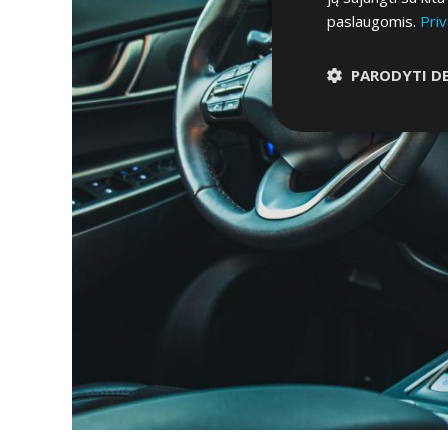
paslaugomis.
Priv
PARODYTI D