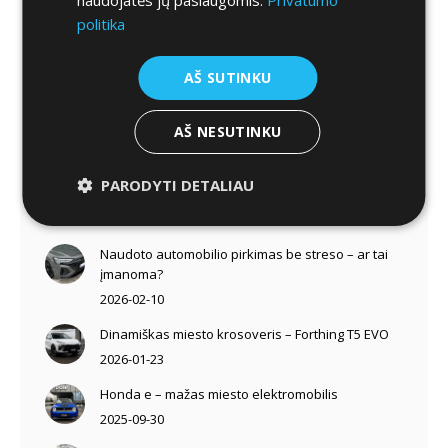
politika
Kai racionalumas susitinka su emocija: Porsche
Taycan Cross Turismo istorija
AŠ SUTINKU
2026-03-18
Amerikietiški kalneliai ir europietiškas Ford
AŠ NESUTINKU
Mustang
2026-03-04
PARODYTI DETALIAU
Iššūkiai perkant naudotą Range Rover Sport
2026-02-19
Naudoto automobilio pirkimas be streso – ar tai
įmanoma?
2026-02-10
Dinamiškas miesto krosoveris – Forthing T5 EVO
2026-01-23
Honda e – mažas miesto elektromobilis
2025-09-30