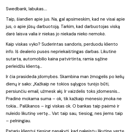
Swedbank, labukas….
Taip, šiandien apie jus. Na, gal apsimeskim, kad ne visai apie
jus, o apie jūsų darbuotoją. Tarkim, kad darbuotojas viską
darė laisva valia ir niekas jo niekada nieko nemokė.
Kaip viskas vyko? Suderintas sandoris, perduodu kliento
info. Iš dealerio pusės nepriekaištingas darbas. Likutinė
sutarta, automobilio kaina patvirtinta, ramia sąžine
perleidžiu klientą…
Ir čia prasideda įdomybės. Skambina man žmogelis po kelių
dienų ir sako: „Kažkaip ne tokios sąlygos turėjo būti,
persiunčiu email, užmesk akį. Ir vaizdelis toks įdomesnis…
Pradinė mokama suma – ok, tik kažkaip mėnesio įmoka ne
tokia… Palūkanos – irgi viskas ok. O bankas taip paėmė ir
nuleido likutinę vertę… Vat taip sau, tiesiog, nes jiems taip
– pelningiau.
Patariu klientui tiesiog pasakyti, kad pakeistų likutinę vertę,