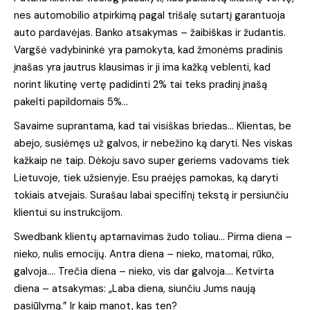
nes automobilio atpirkimą pagal trišalę sutartį garantuoja
auto pardavėjas. Banko atsakymas – žaibiškas ir žudantis.
Vargšė vadybininkė yra pamokyta, kad žmonėms pradinis
įnašas yra jautrus klausimas ir ji ima kažką veblenti, kad
norint likutinę vertę padidinti 2% tai teks pradinį įnašą
pakelti papildomais 5%…
Savaime suprantama, kad tai visiškas briedas… Klientas, be
abejo, susiėmęs už galvos, ir nebežino ką daryti. Nes viskas
kažkaip ne taip. Dėkoju savo super geriems vadovams tiek
Lietuvoje, tiek užsienyje. Esu praėjęs pamokas, ką daryti
tokiais atvejais. Surašau labai specifinį tekstą ir persiunčiu
klientui su instrukcijom.
Swedbank klientų aptarnavimas žudo toliau… Pirma diena –
nieko, nulis emocijų. Antra diena – nieko, matomai, rūko,
galvoja…. Trečia diena – nieko, vis dar galvoja…. Ketvirta
diena – atsakymas: „Laba diena, siunčiu Jums naują
pasiūlymą.” Ir kaip manot, kas ten?