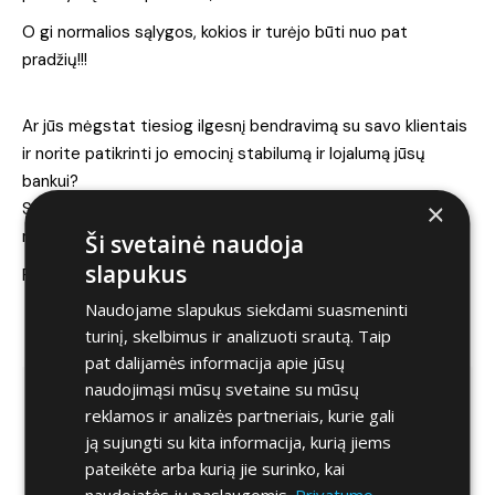
O gi normalios sąlygos, kokios ir turėjo būti nuo pat
pradžių!!!
Ar jūs mėgstat tiesiog ilgesnį bendravimą su savo klientais
ir norite patikrinti jo emocinį stabilumą ir lojalumą jūsų
bankui?
×
Swedbank, tai ar gražu taip manipuliuoti klientais? Ar čia
nauja strategija – geriau mažiau, bet pelningiau?
Ši svetainė naudoja
slapukus
P.S čia retoriniai klausimai…
Naudojame slapukus siekdami suasmeninti
turinį, skelbimus ir analizuoti srautą. Taip
pat dalijamės informacija apie jūsų
naudojimąsi mūsų svetaine su mūsų
Kitos apžvalgos ir straipsniai
reklamos ir analizės partneriais, kurie gali
ją sujungti su kita informacija, kurią jiems
Kiek toli nuvažiuotumėte dėl savo svajonių
automobilio?
pateikėte arba kurią jie surinko, kai
naudojatės jų paslaugomis.
Privatumo
2026-05-03