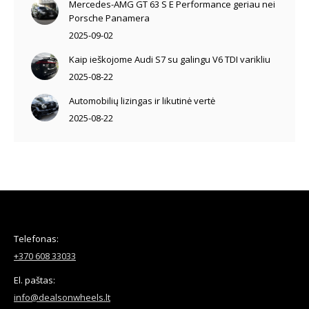
Mercedes-AMG GT 63 S E Performance geriau nei
Porsche Panamera
2025-09-02
Kaip ieškojome Audi S7 su galingu V6 TDI varikliu
2025-08-22
Automobilių lizingas ir likutinė vertė
2025-08-22
Telefonas:
+370 608 33033
El. paštas:
info@dealsonwheels.lt