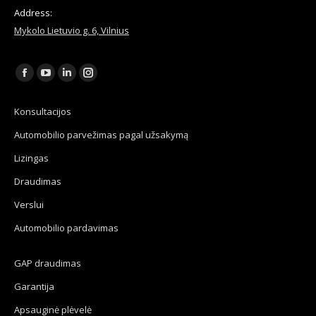
Address:
Mykolo Lietuvio g. 6, Vilnius
Find us on:
Facebook
YouTube
Linkedin
Instagram
page
page
page
page
Konsultacijos
opens
opens
opens
opens
Automobilio parvežimas pagal užsakymą
in
in
in
in
new
new
new
new
Lizingas
window
window
window
window
Draudimas
Verslui
Automobilio pardavimas
GAP draudimas
Garantija
Apsauginė plėvelė