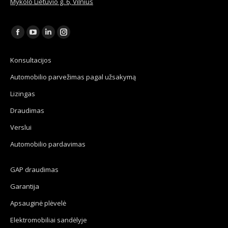
Mykolo Lietuvio g. 6, Vilnius
Find us on:
Facebook
YouTube
Linkedin
Instagram
page
page
page
page
Konsultacijos
opens
opens
opens
opens
Automobilio parvežimas pagal užsakymą
in
in
in
in
new
new
new
new
Lizingas
window
window
window
window
Draudimas
Verslui
Automobilio pardavimas
GAP draudimas
Garantija
Apsauginė plėvelė
Elektromobiliai sandėlyje