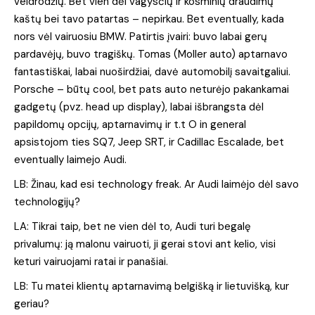
veidrodžių. Bet vien dėl vagysčių ir kosminių draudimų
kaštų bei tavo patartas – nepirkau. Bet eventually, kada
nors vėl vairuosiu BMW. Patirtis įvairi: buvo labai gerų
pardavėjų, buvo tragiškų. Tomas (Moller auto) aptarnavo
fantastiškai, labai nuoširdžiai, davė automobilį savaitgaliui.
Porsche – būtų cool, bet pats auto neturėjo pakankamai
gadgetų (pvz. head up display), labai išbrangsta dėl
papildomų opcijų, aptarnavimų ir t.t O in general
apsistojom ties SQ7, Jeep SRT, ir Cadillac Escalade, bet
eventually laimejo Audi.
LB: Žinau, kad esi technology freak. Ar Audi laimėjo dėl savo
technologijų?
LA: Tikrai taip, bet ne vien dėl to, Audi turi begalę
privalumų: ją malonu vairuoti, ji gerai stovi ant kelio, visi
keturi vairuojami ratai ir panašiai.
LB: Tu matei klientų aptarnavimą belgišką ir lietuvišką, kur
geriau?