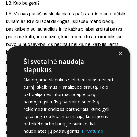
LB: Kuo baigėsi?
LA: Vienas panašius sluoksniams pažįstantis mano bičiulis,
kuriam aš iki šiol labai dėkingas, išklausė mano bėdą,
pasikalbėjo su jaunuoliais ir jie kažkaip labai greitai patys
prisiėmė kaltę ir pripažino, kad tuo metu automobilis jau
buvo jų nuosavybė. Aš nežinau nei ką, nei kaip jis jiems
×
kažką paaiškino, bet jie prisipažino dėl savo kaltės.
Ši svetainė naudoja
LB: O Belgijoje ką vairavai?
slapukus
LA: Aš neturėjau nuosavo automobilio.
Naudojame slapukus siekdami suasmeninti
LB: Nevairavai?
turinį, skelbimus ir analizuoti srautą. Taip
pat dalijamės informacija apie jūsų
LA: Ne, gavau tarnybinį automobilį.
naudojimąsi mūsų svetaine su mūsų
LB: Tai Belgijoje pirkai savo pirmą naują automobilį?
reklamos ir analizės partneriais, kurie gali
ją sujungti su kita informacija, kurią jiems
LA: Taip, Belgijoje buvo savų „paniatkių”. Kadangi mūsų
pateikėte arba kurią jie surinko, kai
įmonė buvo dalis labai didelės grupės, dėl įvaizdžio BMW
naudojatės jų paslaugomis.
Privatumo
pirkti mums buvo draudžiama.