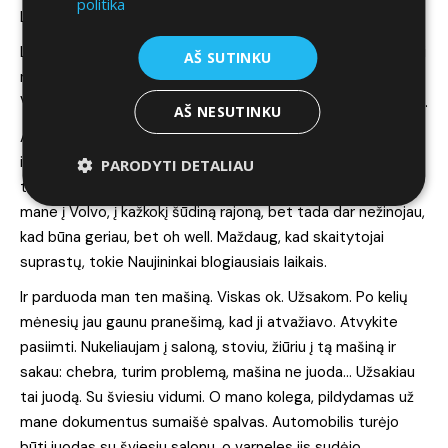
politika
LB: Kaip tu susitaikei su tuo?
LA: Kadangi biudžetas buvo beveik neribotas tais laikais, tai
AŠ SUTINKU
rinktis galėjau ką noriu. Taigi, 2008 metais išsirinkau XC70
Volvo. Beje, jis iki šiol dar puikiai tarnauja mano šeimos nariui.
AŠ NESUTINKU
Aš jį pirkau absoliučiai pilnai sukomplektuotą. Ir čia irgi buvo
istorija. Šalia sėdėjo kolega: aš tau padėsiu viską supildyti,
PARODYTI DETALIAU
tu naujas, nieko čia Briuselyje nežinai. Taigi, nusivežė jis
mane į Volvo, į kažkokį šūdiną rajoną, bet tada dar nežinojau,
kad būna geriau, bet oh well. Maždaug, kad skaitytojai
suprastų, tokie Naujininkai blogiausiais laikais.
Ir parduoda man ten mašiną. Viskas ok. Užsakom. Po kelių
mėnesių jau gaunu pranešimą, kad ji atvažiavo. Atvykite
pasiimti. Nukeliaujam į saloną, stoviu, žiūriu į tą mašiną ir
sakau: chebra, turim problemą, mašina ne juoda… Užsakiau
tai juodą. Su šviesiu vidumi. O mano kolega, pildydamas už
mane dokumentus sumaišė spalvas. Automobilis turėjo
būti juodas su šviesiu salonu, o varneles jis sudėjo