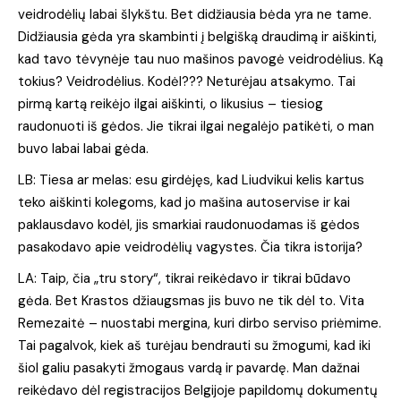
veidrodėlių labai šlykštu. Bet didžiausia bėda yra ne tame.
Didžiausia gėda yra skambinti į belgišką draudimą ir aiškinti,
kad tavo tėvynėje tau nuo mašinos pavogė veidrodėlius. Ką
tokius? Veidrodėlius. Kodėl??? Neturėjau atsakymo. Tai
pirmą kartą reikėjo ilgai aiškinti, o likusius – tiesiog
raudonuoti iš gėdos. Jie tikrai ilgai negalėjo patikėti, o man
buvo labai labai gėda.
LB: Tiesa ar melas: esu girdėjęs, kad Liudvikui kelis kartus
teko aiškinti kolegoms, kad jo mašina autoservise ir kai
paklausdavo kodėl, jis smarkiai raudonuodamas iš gėdos
pasakodavo apie veidrodėlių vagystes. Čia tikra istorija?
LA: Taip, čia „tru story“, tikrai reikėdavo ir tikrai būdavo
gėda. Bet Krastos džiaugsmas jis buvo ne tik dėl to. Vita
Remezaitė – nuostabi mergina, kuri dirbo serviso priėmime.
Tai pagalvok, kiek aš turėjau bendrauti su žmogumi, kad iki
šiol galiu pasakyti žmogaus vardą ir pavardę. Man dažnai
reikėdavo dėl registracijos Belgijoje papildomų dokumentų