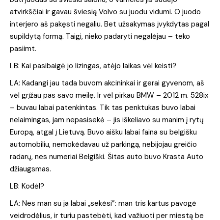
atvirkščiai ir gavau šviesią Volvo su juodu vidumi. O juodo
interjero aš pakęsti negaliu. Bet užsakymas įvykdytas pagal
supildytą formą. Taigi, nieko padaryti negalėjau – teko
pasiimt.
LB: Kai pasibaigė jo lizingas, atėjo laikas vėl keisti?
LA: Kadangi jau tada buvom akcininkai ir gerai gyvenom, aš
vėl grįžau pas savo meilę. Ir vėl pirkau BMW – 2012 m. 528ix
– buvau labai patenkintas. Tik tas penktukas buvo labai
nelaimingas, jam nepasisekė – jis iškeliavo su manim į rytų
Europą, atgal į Lietuvą. Buvo aišku labai faina su belgišku
automobiliu, nemokėdavau už parkingą, nebijojau greičio
radarų, nes numeriai Belgiški. Šitas auto buvo Krasta Auto
džiaugsmas.
LB: Kodėl?
LA: Nes man su ja labai „sekėsi”: man tris kartus pavogė
veidrodėlius, ir turiu pastebėti, kad važiuoti per miestą be