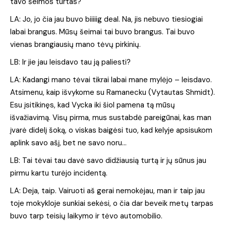
tavo šeimos turtas?
LA: Jo, jo čia jau buvo biiiiig deal. Na, jis nebuvo tiesiogiai
labai brangus. Mūsų šeimai tai buvo brangus. Tai buvo
vienas brangiausių mano tėvų pirkinių.
LB: Ir jie jau leisdavo tau ją paliesti?
LA: Kadangi mano tėvai tikrai labai mane mylėjo – leisdavo.
Atsimenu, kaip išvykome su Ramanecku (Vytautas Shmidt).
Esu įsitikinęs, kad Vycka iki šiol pamena tą mūsų
išvažiavimą. Visų pirma, mus sustabdė pareigūnai, kas man
įvarė didelį šoką, o viskas baigėsi tuo, kad kelyje apsisukom
aplink savo ašį, bet ne savo noru…
LB: Tai tėvai tau davė savo didžiausią turtą ir jų sūnus jau
pirmu kartu turėjo incidentą.
LA: Deja, taip. Vairuoti aš gerai nemokėjau, man ir taip jau
toje mokykloje sunkiai sekėsi, o čia dar beveik metų tarpas
buvo tarp teisių laikymo ir tėvo automobilio.