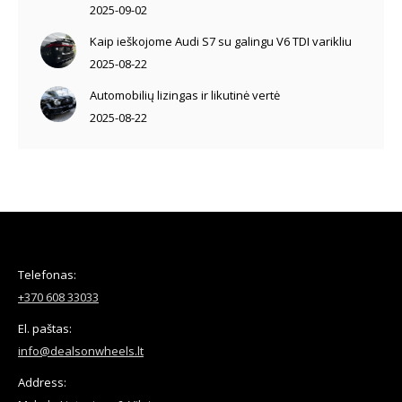
2025-09-02
Kaip ieškojome Audi S7 su galingu V6 TDI varikliu
2025-08-22
Automobilių lizingas ir likutinė vertė
2025-08-22
Telefonas:
+370 608 33033
El. paštas:
info@dealsonwheels.lt
Address: