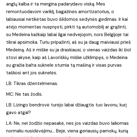
anglų kalba ir ta mergina padarydavo viską. Mes
remontuodavom variklį, bagažinės amortizatorius, o
labiausiai netikėtas buvo šildomos sėdynės gedimas. Ir kai
atėjo momentas nuspręsti, pirkti tą automobilį ar grąžinti,
su Medeina kažkaip labai ilgai nedvejojom, nors Belgijoje tai
tikrai apsimoka. Turiu pripažinti, aš su ja daug maiviausi prieš
Medeiną. Aš ir miške su ja draskiausi, o vienas vaizdas iki šiol
stovi akyse, kaip aš Lavoriškių miške užklimpęs, o Medeina
su gražia balta suknele stumia tą mašiną ir visas purvas
taškosi ant jos suknelės.
LB: Tikras džentelmenas.
MC: Ne tas žodis.
LB: Lizingo bendrovė turėjo labai džiaugtis tuo lavonu, kurį
gavo atgal?
LA: Ne, nei žodžio nepasakė, nes jos vaizdas buvo laikomas
normaliu nusidėvėjimu… Beje, viena geriausių pamokų, kurią