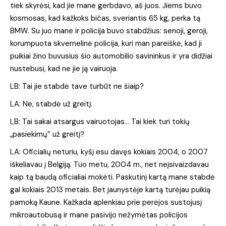
tiek skyrėsi, kad jie mane gerbdavo, aš juos. Jiems buvo
kosmosas, kad kažkoks bičas, sveriantis 65 kg, perka tą
BMW. Su juo mane ir policija buvo stabdžius: senoji, geroji,
korumpuota skvernelinė policija, kuri man pareiškė, kad ji
puikiai žino buvusius šio automobilio savininkus ir yra didžiai
nustebusi, kad ne jie ją vairuoja.
LB: Tai jie stabdė tave turbūt ne šiaip?
LA: Ne, stabdė už greitį.
LB: Tai sakai atsargus vairuotojas… Tai kiek turi tokių
„pasiekimų” už greitį?
LA: Oficialių neturiu, kyšį esu davęs kokiais 2004, o 2007
iškeliavau į Belgiją. Tuo metu, 2004 m., net neįsivaizdavau
kaip tą baudą oficialiai mokėti. Paskutinį kartą mane stabdė
gal kokiais 2013 metais. Bet jaunystėje kartą turėjau puikią
pamoką Kaune. Kažkada aplenkiau prie perėjos sustojusį
mikroautobusą ir mane pasivijo nežymėtas policijos