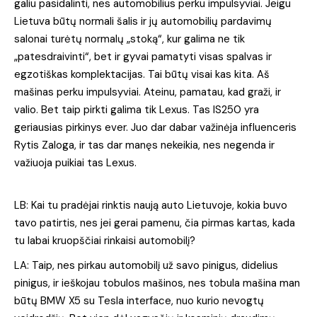
galiu pasidalinti, nes automobilius perku impulsyviai. Jeigu
Lietuva būtų normali šalis ir jų automobilių pardavimų
salonai turėtų normalų „stoką“, kur galima ne tik
„patesdraivinti“, bet ir gyvai pamatyti visas spalvas ir
egzotiškas komplektacijas. Tai būtų visai kas kita. Aš
mašinas perku impulsyviai. Ateinu, pamatau, kad graži, ir
valio. Bet taip pirkti galima tik Lexus. Tas IS250 yra
geriausias pirkinys ever. Juo dar dabar važinėja influenceris
Rytis Zaloga, ir tas dar manęs nekeikia, nes negenda ir
važiuoja puikiai tas Lexus.
LB: Kai tu pradėjai rinktis naują auto Lietuvoje, kokia buvo
tavo patirtis, nes jei gerai pamenu, čia pirmas kartas, kada
tu labai kruopščiai rinkaisi automobilį?
LA: Taip, nes pirkau automobilį už savo pinigus, didelius
pinigus, ir ieškojau tobulos mašinos, nes tobula mašina man
būtų BMW X5 su Tesla interface, nuo kurio nevogtų