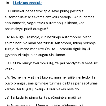
Jis –
Liudvikas Andriulis
LB: Liudvikai, papasakok apie savo pirmą pažintį su
automobiliais: ar tėvams ant kelių sėdėjai? Ar, būdamas
nepilnametis, vogei tėvų automobilį iš kiemo, kad
pasimaivyti prieš draugus?
LA: Aš augau šeimoje, kuri neturėjo automobilio. Mano
šeima nebuvo labai pasiturinti. Automobilį mūsų šeimoje
turėjo tik mano močiutė Onutė – oranžinį žiguliuką. Ji
gyveno Vilniuje, o aš augau Šiauliuose.
LB: Bet kai lankydavai močiutę, tai jau bandydavai sėsti už
vairo?
LA: Ne, ne, ne – aš net bijojau, man nei siūlė, nei leido. Tai
buvo brangiausias giminėje turimas daiktas per septynias
kartas, tai tu gal juokauji? Tikrai niekas neleido.
LB: Tai kada tu pirmą kartą pačiupinėjai mašiną?
LA: Pirmame kurse. Mano a.a. tėtis, būdamas virš