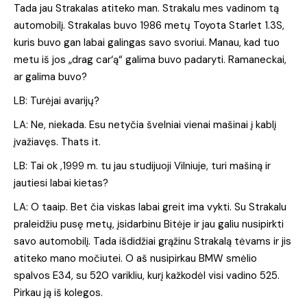
Tada jau Strakalas atiteko man. Strakalu mes vadinom tą
automobilį. Strakalas buvo 1986 metų Toyota Starlet 1.3S,
kuris buvo gan labai galingas savo svoriui. Manau, kad tuo
metu iš jos „drag car‘ą“ galima buvo padaryti. Ramaneckai,
ar galima buvo?
LB: Turėjai avarijų?
LA: Ne, niekada. Esu netyčia švelniai vienai mašinai į kablį
įvažiavęs. Thats it.
LB: Tai ok ,1999 m. tu jau studijuoji Vilniuje, turi mašiną ir
jautiesi labai kietas?
LA: O taaip. Bet čia viskas labai greit ima vykti. Su Strakalu
praleidžiu pusę metų, įsidarbinu Bitėje ir jau galiu nusipirkti
savo automobilį. Tada išdidžiai grąžinu Strakalą tėvams ir jis
atiteko mano močiutei. O aš nusipirkau BMW smėlio
spalvos E34, su 520 varikliu, kurį kažkodėl visi vadino 525.
Pirkau ją iš kolegos.