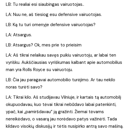
LB: Tu realiai esi siaubingas vairuotojas..
LA: Nuu ne, aš tiesiog esu defensive vairuotojas.
LB: Ką tu turi omenyje defensive vairuotojas?
LA: Atsargus.
LB: Atsargus? Ok, mes prie to prieisim
LA: Aš tikrai nelaikau savęs puikiu vairuotoju, ar labai ten
vyrišku. Aukščiausias vyriškumas kalbant apie automobilius
man yra Rolls Royce su vairuotoju.
LB: Čia jau paragavai automobilio turėjimo. Ar tau nekilo
noras turėti savo?
LA: Tikrai kilo. Aš studijavau Vilniuje, ir kartais tą automobilį
okupuodavau, kuo tėvai tikrai nebūdavo labai patenkinti,
ypač, kai „pamiršdavau” ją gražinti. Žiemai tėvams
nereikėdavo, o vasarą jau norėdavo patys važinėti. Tada
kildavo visokių diskusijų ir tėtis nusipirko antrą savo mašiną.