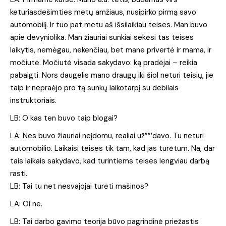
keturiasdešimties metų amžiaus, nusipirko pirmą savo
automobilį. Ir tuo pat metu aš išsilaikiau teises. Man buvo
apie devyniolika. Man žiauriai sunkiai sekėsi tas teises
laikytis, nemėgau, nekenčiau, bet mane privertė ir mama, ir
močiutė. Močiutė visada sakydavo: ką pradėjai – reikia
pabaigti. Nors daugelis mano draugų iki šiol neturi teisių, jie
taip ir nepraėjo pro tą sunkų laikotarpį su debilais
instruktoriais.
LB: O kas ten buvo taip blogai?
LA: Nes buvo žiauriai neįdomu, realiai už””’davo. Tu neturi
automobilio. Laikaisi teises tik tam, kad jas turėtum. Na, dar
tais laikais sakydavo, kad turintiems teises lengviau darbą
rasti.
LB: Tai tu net nesvajojai turėti mašinos?
LA: Oi ne.
LB: Tai darbo gavimo teorija būvo pagrindinė priežastis