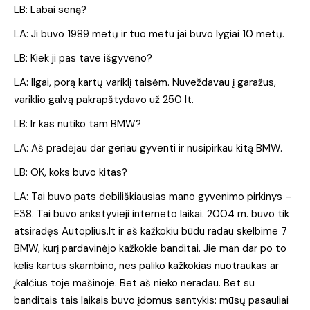
LB: Labai seną?
LA: Ji buvo 1989 metų ir tuo metu jai buvo lygiai 10 metų.
LB: Kiek ji pas tave išgyveno?
LA: Ilgai, porą kartų variklį taisėm. Nuveždavau į garažus,
variklio galvą pakrapštydavo už 250 lt.
LB: Ir kas nutiko tam BMW?
LA: Aš pradėjau dar geriau gyventi ir nusipirkau kitą BMW.
LB: OK, koks buvo kitas?
LA: Tai buvo pats debiliškiausias mano gyvenimo pirkinys –
E38. Tai buvo ankstyvieji interneto laikai. 2004 m. buvo tik
atsiradęs Autoplius.lt ir aš kažkokiu būdu radau skelbime 7
BMW, kurį pardavinėjo kažkokie banditai. Jie man dar po to
kelis kartus skambino, nes paliko kažkokias nuotraukas ar
įkalčius toje mašinoje. Bet aš nieko neradau. Bet su
banditais tais laikais buvo įdomus santykis: mūsų pasauliai