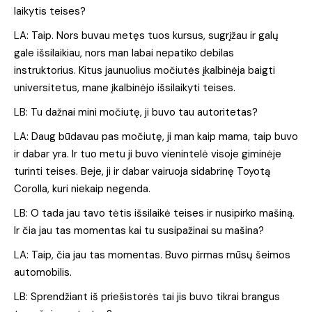
laikytis teises?
LA: Taip. Nors buvau metęs tuos kursus, sugrįžau ir galų
gale išsilaikiau, nors man labai nepatiko debilas
instruktorius. Kitus jaunuolius močiutės įkalbinėja baigti
universitetus, mane įkalbinėjo išsilaikyti teises.
LB: Tu dažnai mini močiutę, ji buvo tau autoritetas?
LA: Daug būdavau pas močiutę, ji man kaip mama, taip buvo
ir dabar yra. Ir tuo metu ji buvo vienintelė visoje giminėje
turinti teises. Beje, ji ir dabar vairuoja sidabrinę Toyotą
Corolla, kuri niekaip negenda.
LB: O tada jau tavo tėtis išsilaikė teises ir nusipirko mašiną.
Ir čia jau tas momentas kai tu susipažinai su mašina?
LA: Taip, čia jau tas momentas. Buvo pirmas mūsų šeimos
automobilis.
LB: Sprendžiant iš priešistorės tai jis buvo tikrai brangus