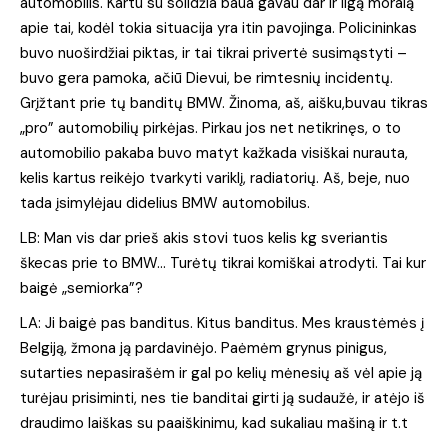
automobilis. Kartu su solidžia baua gavau dar ir ilgą moralą
apie tai, kodėl tokia situacija yra itin pavojinga. Policininkas
buvo nuoširdžiai piktas, ir tai tikrai privertė susimąstyti –
buvo gera pamoka, ačiū Dievui, be rimtesnių incidentų.
Grįžtant prie tų banditų BMW. Žinoma, aš, aišku,buvau tikras
„pro” automobilių pirkėjas. Pirkau jos net netikrinęs, o to
automobilio pakaba buvo matyt kažkada visiškai nurauta,
kelis kartus reikėjo tvarkyti variklį, radiatorių. Aš, beje, nuo
tada įsimylėjau didelius BMW automobilus.
LB: Man vis dar prieš akis stovi tuos kelis kg sveriantis
škecas prie to BMW… Turėtų tikrai komiškai atrodyti. Tai kur
baigė „semiorka”?
LA: Ji baigė pas banditus. Kitus banditus. Mes kraustėmės į
Belgiją, žmona ją pardavinėjo. Paėmėm grynus pinigus,
sutarties nepasirašėm ir gal po kelių mėnesių aš vėl apie ją
turėjau prisiminti, nes tie banditai girti ją sudaužė, ir atėjo iš
draudimo laiškas su paaiškinimu, kad sukaliau mašiną ir t.t