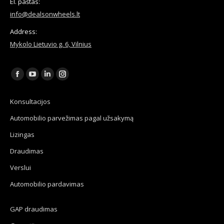
El. paštas:
info@dealsonwheels.lt
Address:
Mykolo Lietuvio g. 6, Vilnius
Find us on:
Facebook
YouTube
Linkedin
Instagram
page
page
page
page
Konsultacijos
opens
opens
opens
opens
Automobilio parvežimas pagal užsakymą
in
in
in
in
new
new
new
new
Lizingas
window
window
window
window
Draudimas
Verslui
Automobilio pardavimas
GAP draudimas