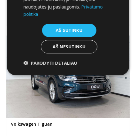
Aixam e-City Sport
naudojatės jų paslaugomis.
Privatumo
politika
15,990.00
€
AŠ SUTINKU
AŠ NESUTINKU
PARODYTI DETALIAU
Volkswagen Tiguan