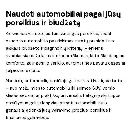
Naudoti automobiliai pagal jūsų
poreikius ir biudžetą
Kiekvienas vairuotojas turi skirtingus poreikius, todėl
naudoto automobilio pasirinkimas turėtų prasidėti nuo
aiškaus biudžeto ir pagrindinių kriterijų. Vieniems
svarbiausia maža kaina ir ekonomiškumas, kiti ieško daugiau
komforto, galingesnio variklio, automatinės pavarų dėžės ar
talpesnio salono.
Naudotų automobilių pasiūloje galima rasti įvairių variantų
– nuo mažų miesto automobilių iki šeimos SUV, verslo
klasės sedanų ar praktiškų universalų. Palyginę skirtingus
pasiūlymus galite lengviau atrasti automobilį, kuris
geriausiai atitinka jūsų vairavimo įpročius, poreikius ir
finansines galimybes.