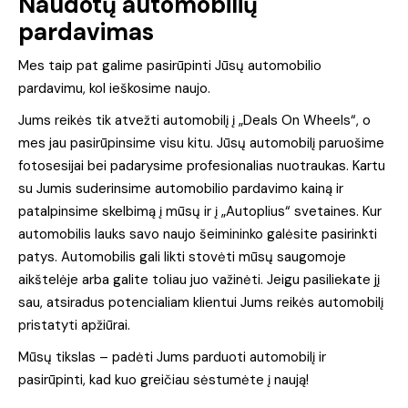
Naudotų automobilių
pardavimas
Mes taip pat galime pasirūpinti Jūsų automobilio
pardavimu, kol ieškosime naujo.
Jums reikės tik atvežti automobilį į „Deals On Wheels“, o
mes jau pasirūpinsime visu kitu. Jūsų automobilį paruošime
fotosesijai bei padarysime profesionalias nuotraukas. Kartu
su Jumis suderinsime automobilio pardavimo kainą ir
patalpinsime skelbimą į mūsų ir į „Autoplius“ svetaines. Kur
automobilis lauks savo naujo šeimininko galėsite pasirinkti
patys. Automobilis gali likti stovėti mūsų saugomoje
aikštelėje arba galite toliau juo važinėti. Jeigu pasiliekate jį
sau, atsiradus potencialiam klientui Jums reikės automobilį
pristatyti apžiūrai.
Mūsų tikslas – padėti Jums parduoti automobilį ir
pasirūpinti, kad kuo greičiau sėstumėte į naują!