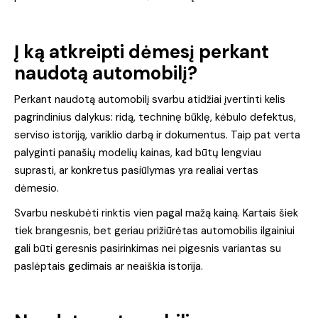
Į ką atkreipti dėmesį perkant
naudotą automobilį?
Perkant naudotą automobilį svarbu atidžiai įvertinti kelis
pagrindinius dalykus: ridą, techninę būklę, kėbulo defektus,
serviso istoriją, variklio darbą ir dokumentus. Taip pat verta
palyginti panašių modelių kainas, kad būtų lengviau
suprasti, ar konkretus pasiūlymas yra realiai vertas
dėmesio.
Svarbu neskubėti rinktis vien pagal mažą kainą. Kartais šiek
tiek brangesnis, bet geriau prižiūrėtas automobilis ilgainiui
gali būti geresnis pasirinkimas nei pigesnis variantas su
paslėptais gedimais ar neaiškia istorija.