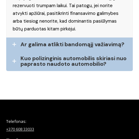
rezervuoti trumpam laikui. Tai patogu, jei norite
atvykti apžiūrai, pasitikrinti finansavimo galimybes
arba tiesiog nenorite, kad dominantis pasiūlymas
būtų parduotas kitam pirkėjui.
Ar galima atlikti bandomąjį važiavimą?
Kuo polizinginis automobilis skiriasi nuo
paprasto naudoto automobilio?
Telefonas:
+370 608 33033