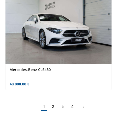
Mercedes-Benz CLS450
40,000.00
€
1
2
3
4
→