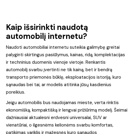
Kaip išsirinkti naudotą
automobilį internetu?
Naudoti automobiliai internetu suteikia galimybę greitai
palyginti skirtingus pasiūlymus, kainas, ridą, komplektacijas
ir techninius duomenis vienoje vietoje. Renkantis
automobilį svarbu įvertinti ne tik kainą, bet ir bendrą
transporto priemonės būklę, eksploatacijos istoriją, kuro
sąnaudas bei tai, ar modelis atitinka jūsų kasdienius
poreikius.
Jeigu automobilis bus naudojamas mieste, verta rinktis
ekonomišką, kompaktišką ir lengvai prižiūrimą modelį. Šeimai
dažniausiai aktualesni erdvesni universalai, SUV ar
vienatūriai, o ilgesnėms kelionėms svarbu komfortas,
patikimas variklis ir mažesnės kuro sąnaudos