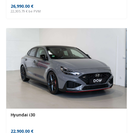
26,990.00
€
22,305.79
€
be PVM
Hyundai i30
22,900.00
€