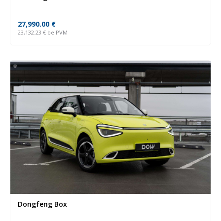
27,990.00
€
23,132.23
€
be PVM
Dongfeng Box