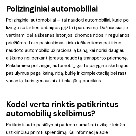
Polizinginiai automobiliai
Polizinginiai automobiliai – tai naudoti automobiliai, kurie po
lizingo sutarties pabaigos grįžta į pardavimą. Dažniausiai jie
vertinami dėl aiškesnės istorijos, žinomos ridos ir reguliarios
priežiūros. Toks pasirinkimas tinka ieškantiems patikimo
naudoto automobilio už racionalią kainą, kai norisi daugiau
aiškumo nei perkant įprastą naudotą transporto priemonę.
Rinkdamiesi polizinginį automobilį, galite palyginti skirtingus
pasiūlymus pagal kainą, ridą, būklę ir komplektaciją bei rasti
variantą, kuris geriausiai atitinka jūsų poreikius.
Kodėl verta rinktis patikrintus
automobilių skelbimus?
Patikrinti auto pasiūlymai padeda sumažinti riziką ir leidžia
užtikrinčiau priimti sprendimą. Kai informacija apie