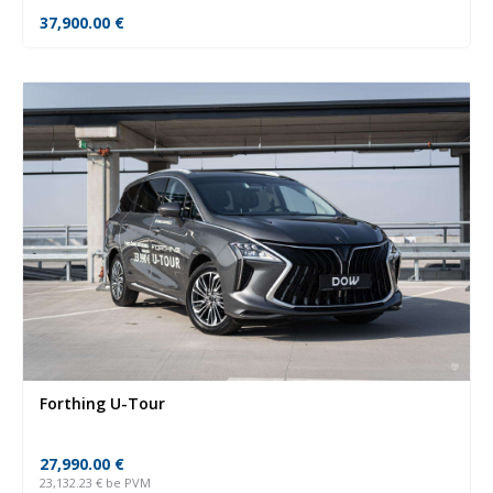
37,900.00
€
Forthing U-Tour
27,990.00
€
23,132.23
€
be PVM