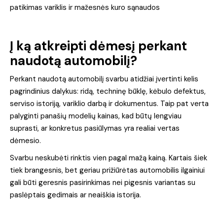
patikimas variklis ir mažesnės kuro sąnaudos
Į ką atkreipti dėmesį perkant
naudotą automobilį?
Perkant naudotą automobilį svarbu atidžiai įvertinti kelis
pagrindinius dalykus: ridą, techninę būklę, kėbulo defektus,
serviso istoriją, variklio darbą ir dokumentus. Taip pat verta
palyginti panašių modelių kainas, kad būtų lengviau
suprasti, ar konkretus pasiūlymas yra realiai vertas
dėmesio.
Svarbu neskubėti rinktis vien pagal mažą kainą. Kartais šiek
tiek brangesnis, bet geriau prižiūrėtas automobilis ilgainiui
gali būti geresnis pasirinkimas nei pigesnis variantas su
paslėptais gedimais ar neaiškia istorija.