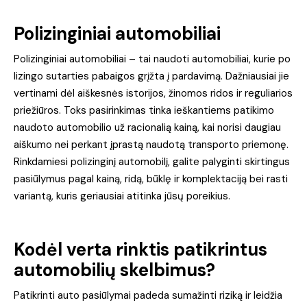
Polizinginiai automobiliai
Polizinginiai automobiliai – tai naudoti automobiliai, kurie po
lizingo sutarties pabaigos grįžta į pardavimą. Dažniausiai jie
vertinami dėl aiškesnės istorijos, žinomos ridos ir reguliarios
priežiūros. Toks pasirinkimas tinka ieškantiems patikimo
naudoto automobilio už racionalią kainą, kai norisi daugiau
aiškumo nei perkant įprastą naudotą transporto priemonę.
Rinkdamiesi polizinginį automobilį, galite palyginti skirtingus
pasiūlymus pagal kainą, ridą, būklę ir komplektaciją bei rasti
variantą, kuris geriausiai atitinka jūsų poreikius.
Kodėl verta rinktis patikrintus
automobilių skelbimus?
Patikrinti auto pasiūlymai padeda sumažinti riziką ir leidžia