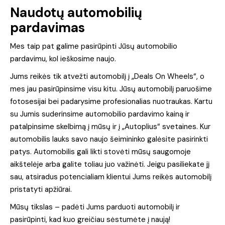
Naudotų automobilių
pardavimas
Mes taip pat galime pasirūpinti Jūsų automobilio
pardavimu, kol ieškosime naujo.
Jums reikės tik atvežti automobilį į „Deals On Wheels“, o
mes jau pasirūpinsime visu kitu. Jūsų automobilį paruošime
fotosesijai bei padarysime profesionalias nuotraukas. Kartu
su Jumis suderinsime automobilio pardavimo kainą ir
patalpinsime skelbimą į mūsų ir į „Autoplius“ svetaines. Kur
automobilis lauks savo naujo šeimininko galėsite pasirinkti
patys. Automobilis gali likti stovėti mūsų saugomoje
aikštelėje arba galite toliau juo važinėti. Jeigu pasiliekate jį
sau, atsiradus potencialiam klientui Jums reikės automobilį
pristatyti apžiūrai.
Mūsų tikslas – padėti Jums parduoti automobilį ir
pasirūpinti, kad kuo greičiau sėstumėte į naują!