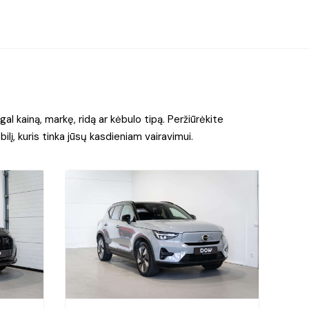
l kainą, markę, ridą ar kėbulo tipą. Peržiūrėkite
ilį, kuris tinka jūsų kasdieniam vairavimui.