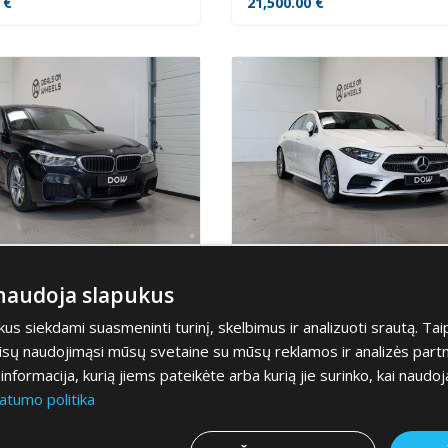
0
€
21,500.00
€
 Gran Turismo
Mercedes-Benz CLS450
 naudoja slapukus
0
€
40,000.00
€
s siekdami suasmeninti turinį, skelbimus ir analizuoti srautą. Tai
jūsų naudojimąsi mūsų svetaine su mūsų reklamos ir analizės partner
a informacija, kurią jiems pateikėte arba kurią jie surinko, kai naudoj
atumo politika
1
2
3
4