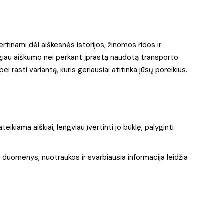
vertinami dėl aiškesnės istorijos, žinomos ridos ir
augiau aiškumo nei perkant įprastą naudotą transporto
i rasti variantą, kuris geriausiai atitinka jūsų poreikius.
eikiama aiškiai, lengviau įvertinti jo būklę, palyginti
ti duomenys, nuotraukos ir svarbiausia informacija leidžia