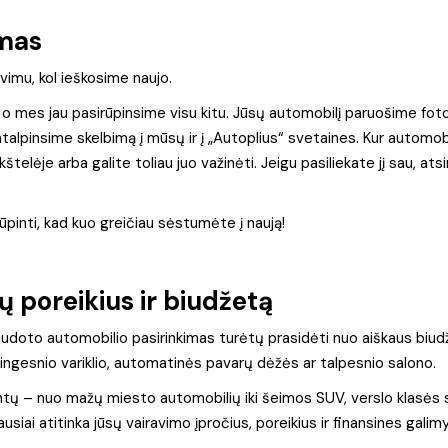
imas
vimu, kol ieškosime naujo.
 o mes jau pasirūpinsime visu kitu. Jūsų automobilį paruošime fot
alpinsime skelbimą į mūsų ir į „Autoplius“ svetaines. Kur automobil
telėje arba galite toliau juo važinėti. Jeigu pasiliekate jį sau, at
ūpinti, kad kuo greičiau sėstumėte į naują!
ų poreikius ir biudžetą
naudoto automobilio pasirinkimas turėtų prasidėti nuo aiškaus biudž
lingesnio variklio, automatinės pavarų dėžės ar talpesnio salono.
antų – nuo mažų miesto automobilių iki šeimos SUV, verslo klasės s
usiai atitinka jūsų vairavimo įpročius, poreikius ir finansines galim