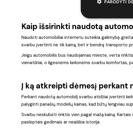
PARODYTI D
Kaip išsirinkti naudotą automo
Naudoti automobiliai internetu suteikia galimybę greitai
svarbu įvertinti ne tik kainą, bet ir bendrą transporto p
Jeigu automobilis bus naudojamas mieste, verta rinktis 
vienatūriai, o ilgesnėms kelionėms svarbu komfortas, p
Į ką atkreipti dėmesį perkant
Perkant naudotą automobilį svarbu atidžiai įvertinti keli
palyginti panašių modelių kainas, kad būtų lengviau sup
Svarbu neskubėti rinktis vien pagal mažą kainą. Kartais š
paslėptais gedimais ar neaiškia istorija.