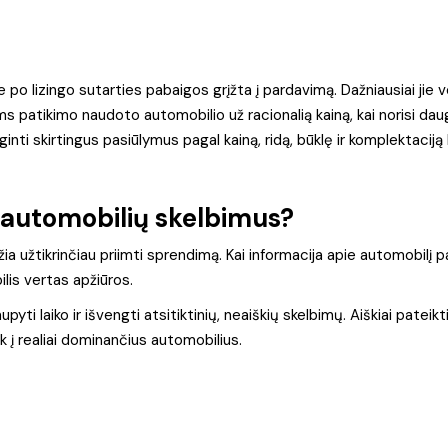
ie po lizingo sutarties pabaigos grįžta į pardavimą. Dažniausiai jie 
iems patikimo naudoto automobilio už racionalią kainą, kai norisi d
inti skirtingus pasiūlymus pagal kainą, ridą, būklę ir komplektaciją be
s automobilių skelbimus?
ia užtikrinčiau priimti sprendimą. Kai informacija apie automobilį pat
ilis vertas apžiūros.
yti laiko ir išvengti atsitiktinių, neaiškių skelbimų. Aiškiai pateik
ik į realiai dominančius automobilius.