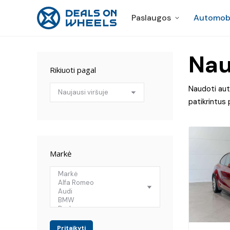
Paslaugos
Automobi
Paslaugos
Automobi
Nau
Rikiuoti pagal
Naudoti auto
patikrintus 
Markė
Pritaikyti