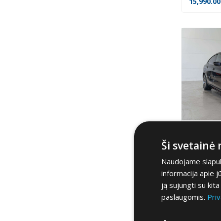
15,990.0
BMW 630
Ši svetainė
25,900.0
Naudojame slapuku
informacija apie 
ją sujungti su kit
paslaugomis.
Priv