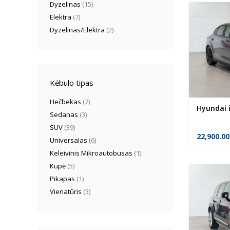
Dyzelinas
(15)
Elektra
(7)
Dyzelinas/Elektra
(2)
Kėbulo tipas
Hečbekas
(7)
Hyundai 
Sedanas
(3)
SUV
(39)
22,900.0
Universalas
(6)
Keleivinis Mikroautobusas
(1)
Kupė
(5)
Pikapas
(1)
Vienatūris
(3)