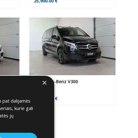
25,900.00
€
×
Mercedes-Benz V300
85,000.00
€
p pat dalijamės
iais, kurie gali
atės jų
→