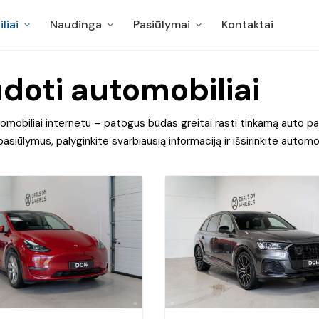
liai
Naudinga
Pasiūlymai
Kontaktai
liai
Naudinga
Pasiūlymai
Kontaktai
doti automobiliai
mobiliai internetu – patogus būdas greitai rasti tinkamą auto paga
pasiūlymus, palyginkite svarbiausią informaciją ir išsirinkite automob