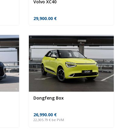
Volvo XC40
29,900.00
€
Dongfeng Box
26,990.00
€
22,305.79
€
be PVM