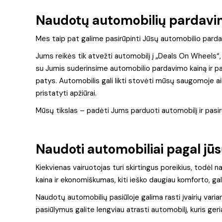
Naudotų automobilių pardav
Mes taip pat galime pasirūpinti Jūsų automobilio parda
Jums reikės tik atvežti automobilį į „Deals On Wheels“,
su Jumis suderinsime automobilio pardavimo kainą ir pat
patys. Automobilis gali likti stovėti mūsų saugomoje aikš
pristatyti apžiūrai.
Mūsų tikslas – padėti Jums parduoti automobilį ir pasir
Naudoti automobiliai pagal jūs
Kiekvienas vairuotojas turi skirtingus poreikius, todėl 
kaina ir ekonomiškumas, kiti ieško daugiau komforto, ga
Naudotų automobilių pasiūloje galima rasti įvairių vari
pasiūlymus galite lengviau atrasti automobilį, kuris geria