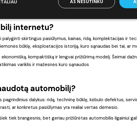
ETALIAU
AŠ NESUTINKU
A
bilį internetu?
 palyginti skirtingus pasiūlymus, kainas, ridą, komplektacijas ir t
riemonės būklę, eksploatacijos istoriją, kuro sąnaudas bei tai, ar mo
ekonomišką, kompaktišką ir lengvai prižiūrimą modelį. Šeimai dažni
atikimas variklis ir mažesnės kuro sąnaudos
 naudotą automobilį?
s pagrindinius dalykus: ridą, techninę būklę, kėbulo defektus, servis
rasti, ar konkretus pasiūlymas yra realiai vertas dėmesio.
iek tiek brangesnis, bet geriau prižiūrėtas automobilis ilgainiui ga