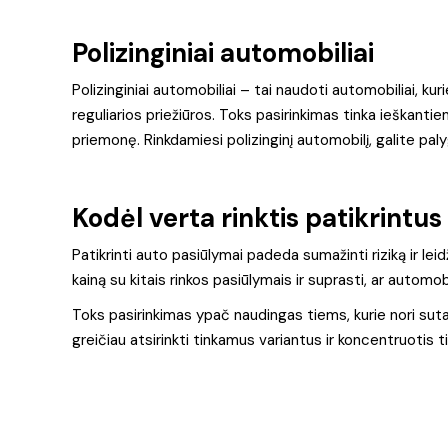
Polizinginiai automobiliai
Polizinginiai automobiliai – tai naudoti automobiliai, kur
reguliarios priežiūros. Toks pasirinkimas tinka ieškant
priemonę. Rinkdamiesi polizinginį automobilį, galite palyg
Kodėl verta rinktis patikrintu
Patikrinti auto pasiūlymai padeda sumažinti riziką ir leidž
kainą su kitais rinkos pasiūlymais ir suprasti, ar automob
Toks pasirinkimas ypač naudingas tiems, kurie nori sutaup
greičiau atsirinkti tinkamus variantus ir koncentruotis t