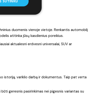
Š SUTINKU
echninius duomenis vienoje vietoje. Renkantis automobilį
delis atitinka jūsų kasdienius poreikius.
ausiai aktualesni erdvesni universalai, SUV ar
o istoriją, variklio darbą ir dokumentus. Taip pat verta
li būti geresnis pasirinkimas nei pigesnis variantas su