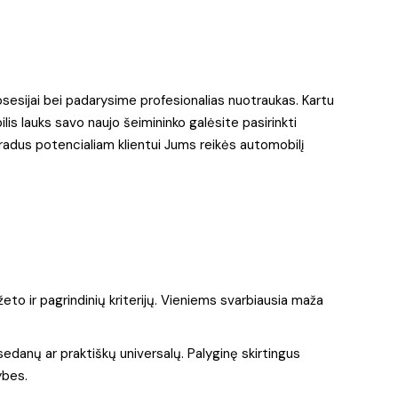
osesijai bei padarysime profesionalias nuotraukas. Kartu
is lauks savo naujo šeimininko galėsite pasirinkti
siradus potencialiam klientui Jums reikės automobilį
eto ir pagrindinių kriterijų. Vieniems svarbiausia maža
edanų ar praktiškų universalų. Palyginę skirtingus
ybes.