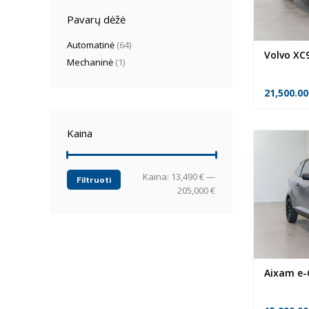
Pavarų dėžė
Automatinė
(64)
Volvo XC
Mechaninė
(1)
21,500.0
Kaina
Min
Maks
Kaina:
13,490 €
—
Filtruoti
kaina
kaina
205,000 €
Aixam e-