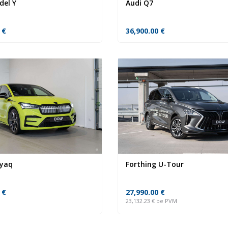
del Y
Audi Q7
0
€
36,900.00
€
nyaq
Forthing U-Tour
0
€
27,990.00
€
23,132.23
€
be PVM