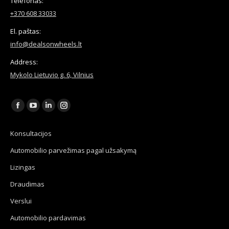
Telefonas:
+370 608 33033
El. paštas:
info@dealsonwheels.lt
Address:
Mykolo Lietuvio g. 6, Vilnius
Find us on:
Facebook
YouTube
Linkedin
Instagram
page
page
page
page
Konsultacijos
opens
opens
opens
opens
Automobilio parvežimas pagal užsakymą
in
in
in
in
new
new
new
new
Lizingas
window
window
window
window
Draudimas
Verslui
Automobilio pardavimas