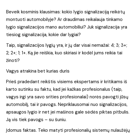
Beveik kosminis klausimas: kokio lygio signalizaciją reikėtų
montuoti automobilyje? Ar draudimas reikalauja tinkamo
lygio signalizacijos mano automobiliui? Juk signalizacija yra
tiesiog signalizacija, kokie dar lygiai?
Taip, signalizacijos lygių yra, ir jų dar visai nemažai: 4; 3; 3+;
2; 2+; 1; 1+. Ką jie reiškia, kuo skiriasi ir kodėl jums reikia tai
žinoti?
Vagys atrakina bet kurias duris
Prieš pradedant reikštis visiems ekspertams ir kritikams iš
karto sutinku su faktu, kad jei kažkas profesionalus (taip,
vagys irgi yra savo srities profesionalai) norės pavogti jūsų
automobilį, tai ir pavogs. Nepriklausomai nuo signalizacijos,
apsaugos lygio ir net jei mašinos gale sėdės piktas pitbulis.
Ją vis tiek pavogs – su šuniu.
Įdomus faktas. Teko matyti profesionalių sistemų nulaužėjų