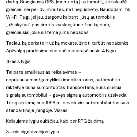
darbą. Brangiausią GPS, įmontuotą į automobilį, jie nulaužė
greičiau nei per dvi minutes, net neprisilietę. Naudodami tik
WI-Fi. Taigi, jei jau, žargonu kalbant, jūsų automobilis
„užsakytas“ pas rimtus vyrukus, kurie žino ką daro,
greičiausiai jokia sistema jums nepadės.
Tačiau, ką perkate ir už ką mokate, žinoti turbūt nepakenks.
Apžvalgą pradėsime nuo pačio paprasčiausio 4 lygio.
4-asis lygis
Tai pats smulkiausias reikalavimas –
nepriklausomas/gamyklinis imobilizatorius, automobilio
raktelyje būna sumontuotas transporteris, kuris siunčia
signalą automobiliui – gavęs signalą automobilis užsiveda.
Tokią sistemą nuo 1998 m. beveik visi automobiliai turi savo
standartinėje įrangoje. Viskas.
Keliaujame lygiu aukščiau, kaip per RPG žaidimą.
3-asis signalizacijos lygis