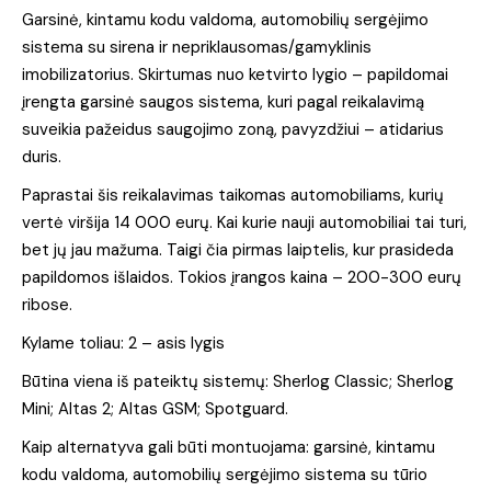
Garsinė, kintamu kodu valdoma, automobilių sergėjimo
sistema su sirena ir nepriklausomas/gamyklinis
imobilizatorius. Skirtumas nuo ketvirto lygio – papildomai
įrengta garsinė saugos sistema, kuri pagal reikalavimą
suveikia pažeidus saugojimo zoną, pavyzdžiui – atidarius
duris.
Paprastai šis reikalavimas taikomas automobiliams, kurių
vertė viršija 14 000 eurų. Kai kurie nauji automobiliai tai turi,
bet jų jau mažuma. Taigi čia pirmas laiptelis, kur prasideda
papildomos išlaidos. Tokios įrangos kaina – 200-300 eurų
ribose.
Kylame toliau: 2 – asis lygis
Būtina viena iš pateiktų sistemų: Sherlog Classic; Sherlog
Mini; Altas 2; Altas GSM; Spotguard.
Kaip alternatyva gali būti montuojama: garsinė, kintamu
kodu valdoma, automobilių sergėjimo sistema su tūrio