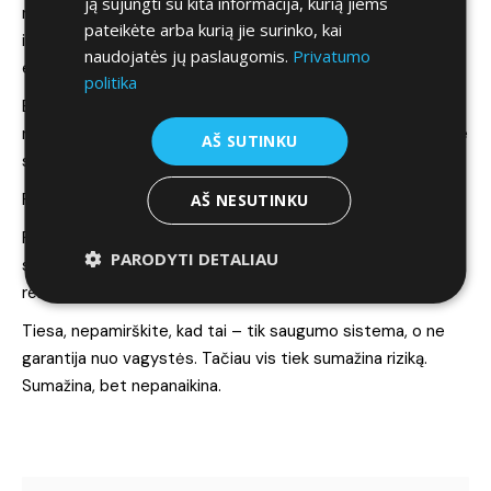
ją sujungti su kita informacija, kurią jiems
neturėtų rūpėti apsaugos sistemų kaina. Tiesa, jos dar turi
pateikėte arba kurią jie surinko, kai
ir abonementinį palaikymo mokestį, viso labo keliasdešimt
naudojatės jų paslaugomis.
Privatumo
eurų, bet vis tiek turi.
politika
Esminis skirtumas lyginant su antruoju lygiu – sistema
nuolat siunčia signalą tiesiai apsaugos bendrovei – 24/7 be
AŠ SUTINKU
sustojimo. Kaina: nuo 850 – 1650 eurų.
Praktiški patarimai
AŠ NESUTINKU
Pasidalinsiu patarimu: niekada nesirinkite apsaugos
PARODYTI DETALIAU
sistemos, neišsirinkę draudimo bendrovės, nes jų
reikalavimai automobilio apsaugai gali smarkiai skirtis.
Tiesa, nepamirškite, kad tai – tik saugumo sistema, o ne
garantija nuo vagystės. Tačiau vis tiek sumažina riziką.
Sumažina, bet nepanaikina.