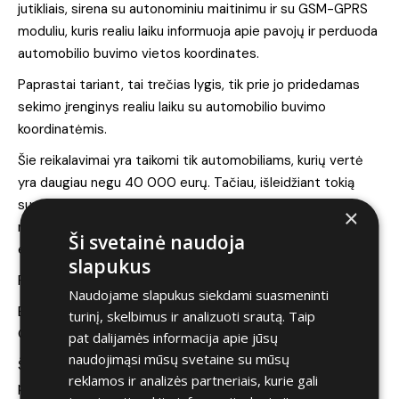
jutikliais, sirena su autonominiu maitinimu ir su GSM-GPRS
moduliu, kuris realiu laiku informuoja apie pavojų ir perduoda
automobilio buvimo vietos koordinates.
Paprastai tariant, tai trečias lygis, tik prie jo pridedamas
sekimo įrenginys realiu laiku su automobilio buvimo
koordinatėmis.
Šie reikalavimai yra taikomi tik automobiliams, kurių vertė
yra daugiau negu 40 000 eurų. Tačiau, išleidžiant tokią
sumą automobiliui, vienas kitas papildomas šimtas eurų
×
neturėtų gąsdinti. Tokios sistemos kaina nuo 360 – 600
Ši svetainė naudoja
eurų.
slapukus
Paskutinis etapas: 1 lygis
Naudojame slapukus siekdami suasmeninti
Būtina viena iš pateiktų sistemų: Sherlog Premium; Sherlog
turinį, skelbimus ir analizuoti srautą. Taip
Optimum; Shrelog Light.
pat dalijamės informacija apie jūsų
naudojimąsi mūsų svetaine su mūsų
Šios saugumo sistemos jau tikrai brangios. Tikrai
reklamos ir analizės partneriais, kurie gali
paploninsite savo piniginę. Tačiau, perkant „super car“, jau