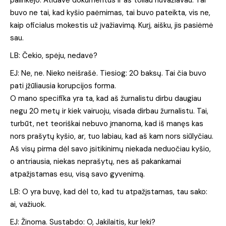
palinkėjo. Atidavė dokumentus ir aš toliau nuvažiavau. Tai
buvo ne tai, kad kyšio paėmimas, tai buvo pateikta, vis ne,
kaip oficialus mokestis už įvažiavimą. Kurį, aišku, jis pasiėmė
sau.
LB: Čekio, spėju, nedavė?
EJ: Ne, ne. Nieko neišrašė. Tiesiog: 20 baksų. Tai čia buvo
pati įžūliausia korupcijos forma.
O mano specifika yra ta, kad aš žurnalistu dirbu daugiau
negu 20 metų ir kiek vairuoju, visada dirbau žurnalistu. Tai,
turbūt, net teoriškai nebuvo įmanoma, kad iš manęs kas
nors prašytų kyšio, ar, tuo labiau, kad aš kam nors siūlyčiau.
Aš visų pirma dėl savo įsitikinimų niekada neduočiau kyšio,
o antriausia, niekas neprašytų, nes aš pakankamai
atpažįstamas esu, visą savo gyvenimą.
LB: O yra buvę, kad dėl to, kad tu atpažįstamas, tau sako:
ai, važiuok.
EJ: Žinoma. Sustabdo: O, Jakilaitis, kur leki?