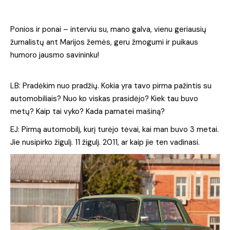
Ponios ir ponai – interviu su, mano galva, vienu geriausių
žurnalistų ant Marijos žemės, geru žmogumi ir puikaus
humoro jausmo savininku!
LB: Pradėkim nuo pradžių. Kokia yra tavo pirma pažintis su
automobiliais? Nuo ko viskas prasidėjo? Kiek tau buvo
metų? Kaip tai vyko? Kada pamatei mašiną?
EJ: Pirmą automobilį, kurį turėjo tėvai, kai man buvo 3 metai.
Jie nusipirko žigulį. 11 žigulį. 2011, ar kaip jie ten vadinasi.