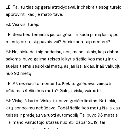
LB: Tai, tu tiesiog gerai atrodydavai. Ir chebra tiesog turėjo
approvinti, kad jie mato tave.
EJ: Visi visi turėjo.
LB: Senaties terminas jau baigėsi. Tai kada pirmą kartą po
miestą be teisių pavairavai? Ar niekada taip nedarei?
EJ: Ne, niekada taip nedariau, nes, mano laikais, kaip dabar
sakoma, buvo galima teises laikytis šešiolikos metų ir tik
suėjus tiems šešiolikai metų, aš jas išsilaikiau. Ir aš vairuoju
nuo 93 metų.
LB: Aš nežinau to momento. Kiek tu galėdavai vairuoti
būdamas šešiolikos metų? Galėjai viską vairuoti?
EJ: Viską iš karto. Viską, tik buvo greičio limitas. Bet jokių
kitų apribojimų nebūdavo. Todėl šešiolikos metų išsilaikiau
teises ir pradėjau vairuoti automobilį. Tai buvo 93 metais
Tai mano vairuotojo stažas nuo 93, dabar 2019, tai