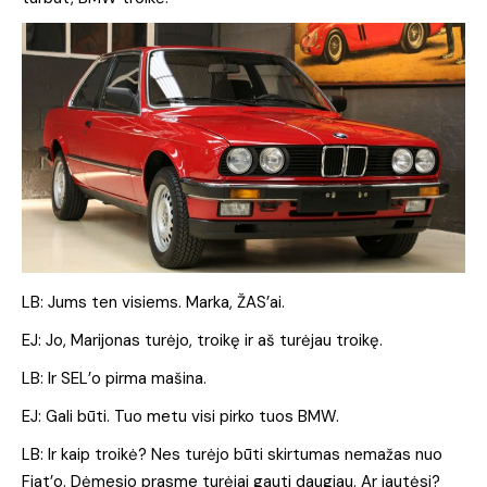
LB: Jums ten visiems. Marka, ŽAS’ai.
EJ: Jo, Marijonas turėjo, troikę ir aš turėjau troikę.
LB: Ir SEL’o pirma mašina.
EJ: Gali būti. Tuo metu visi pirko tuos BMW.
LB: Ir kaip troikė? Nes turėjo būti skirtumas nemažas nuo
Fiat’o. Dėmesio prasme turėjai gauti daugiau. Ar jautėsi?