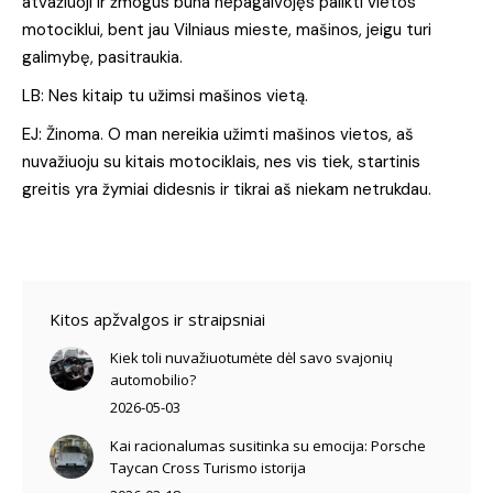
atvažiuoji ir žmogus būna nepagalvojęs palikti vietos
motociklui, bent jau Vilniaus mieste, mašinos, jeigu turi
galimybę, pasitraukia.
LB: Nes kitaip tu užimsi mašinos vietą.
EJ: Žinoma. O man nereikia užimti mašinos vietos, aš
nuvažiuoju su kitais motociklais, nes vis tiek, startinis
greitis yra žymiai didesnis ir tikrai aš niekam netrukdau.
Kitos apžvalgos ir straipsniai
Kiek toli nuvažiuotumėte dėl savo svajonių
automobilio?
2026-05-03
Kai racionalumas susitinka su emocija: Porsche
Taycan Cross Turismo istorija