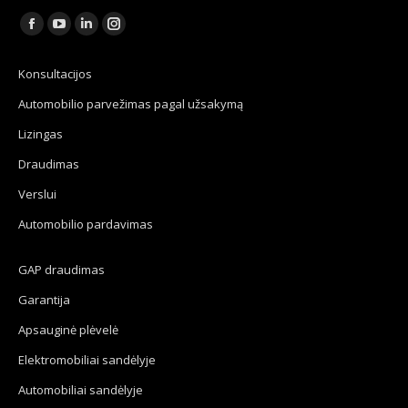
Find us on:
Facebook
YouTube
Linkedin
Instagram
page
page
page
page
Konsultacijos
opens
opens
opens
opens
Automobilio parvežimas pagal užsakymą
in
in
in
in
new
new
new
new
Lizingas
window
window
window
window
Draudimas
Verslui
Automobilio pardavimas
GAP draudimas
Garantija
Apsauginė plėvelė
Elektromobiliai sandėlyje
Automobiliai sandėlyje