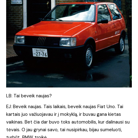
LB: Tai beveik naujas?
EJ: Beveik naujas. Tais laikais, beveik naujas Fiat Uno. Tai
kartais juo važiuojavau ir į mokyklą, ir buvau gana kietas
vaikinas. Bet čia dar buvo toks automobilis, kur dalinausi su
tėvais. O jau grynai savo, tai nusipirkau, bijau sumeluoti,
turbūt, BMW troikė.