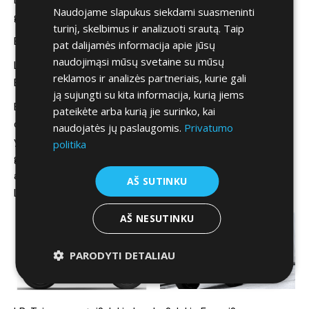
Naudojame slapukus siekdami suasmeninti
geriau. Tu jau žinai, ką reiškia gauti gerą smūgį.
turinį, skelbimus ir analizuoti srautą. Taip
EJ: Taip. Smūgis geriau į kojas, negu į galvą.
pat dalijamės informacija apie jūsų
naudojimąsi mūsų svetaine su mūsų
LB: Ypač jeigu su galva dirbi. O, žiūrėk, klausimas, ar
reklamos ir analizės partneriais, kurie gali
Edmundas turi svajonių automobilį?
ją sujungti su kita informacija, kurią jiems
EJ: Aš senai esu nusprendęs, kad svajonės nėra tas
pateikėte arba kurią jie surinko, kai
dalykas, kurias galima palikti neįgyvendintas. Ir, jei svajonė
naudojatės jų paslaugomis.
Privatumo
yra daugmaž reali, tai aš ją ir esu realizavęs jau. Man pats
politika
gražiausias motociklas pasaulyje yra Triumph Bonneville ir
aš jį turiu. O man pats gražiausias automobilis pasaulyje yra
AŠ SUTINKU
Land Rover Defender. Ir aš irgi jį turiu.
AŠ NESUTINKU
PARODYTI DETALIAU