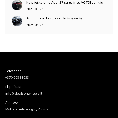
Kaip ieškojome Audi S7 su galingu V6 TDI varikliu
2025-08-22
Automobilių lizingas ir likutinė vertė
2025-08-22
Telefonas:
+370 608 33033
El. paštas:
info@dealsonwheels.lt
Address:
Mykolo Lietuvio g. 6, Vilnius