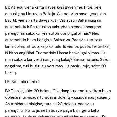
EJ: Aš esu vieną kartą davęs kyšį gyvenime. Ir tai, beje,
nesusiję su Lietuvos Policija. Čia per visą savo gyvenimą.
Esu tik vieną kartą davęs kyšį. Važiavau į Baltarusiją su
automobiliu ir Baltarusijos valstybės sienos apsaugos
pareigūnas sako: kur yra automobilio įgaliojimas? Nes
automobilis buvo lizinginis. Sakau: va. Padaviau, jis toks
laminuotas, atrodo, kaip kortelė. Iš vienos pusės lietuviškai,
iš kitos angliškai. Tuometinio Hansa banko įgaliojimas. Jis
man sako: o kur vertimas į rusų kalbą? Sakau: neturiu. Sako:
negalima, turi būti rusų vertimas. Jis pasižiūrėjo, sako: 20
baksų.
LB: Bet taip ramiai?
EJ: Tiesiai į akis. 20 baksų. O kadangi tuo metu valiuta buvo
doleriai ir tu visada turėdavai dolerių važiuodamas į užsienį.
Aš atsidarau piniginę, turėjau 20 dolerių, padaviau
pareigūnui. Po to jis net atidavė pagarbą ir gero kelio