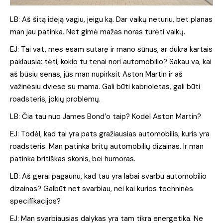
LB: Aš šitą idėją vagiu, jeigu ką. Dar vaikų neturiu, bet planas
man jau patinka. Net gimė mažas noras turėti vaikų.
EJ: Tai vat, mes esam sutarę ir mano sūnus, ar dukra kartais
paklausia: tėti, kokio tu tenai nori automobilio? Sakau va, kai
aš būsiu senas, jūs man nupirksit Aston Martin ir aš
važinėsiu dviese su mama. Gali būti kabrioletas, gali būti
roadsteris, jokių problemų.
LB: Čia tau nuo James Bond’o taip? Kodėl Aston Martin?
EJ: Todėl, kad tai yra pats gražiausias automobilis, kuris yra
roadsteris. Man patinka britų automobilių dizainas. Ir man
patinka britiškas skonis, bei humoras.
LB: Aš gerai pagaunu, kad tau yra labai svarbu automobilio
dizainas? Galbūt net svarbiau, nei kai kurios techninės
specifikacijos?
EJ: Man svarbiausias dalykas yra tam tikra energetika. Ne