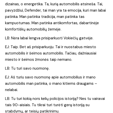
dizainas, o energetika. Ta, kurią automobilis atsineša. Tai,
pavyzdžiui, Defender, tai man yra ta emocija, kuri man labai
patinka. Man patinka tradicija, man patinka tas
kampuotumas. Man patinka antikomfortas, dabartinėje
komfortiškų automobilių žemėje.
LB: Nėra labai lengva prisiparkuoti Vokiečių gatvėje.
EJ: Taip. Bet aš prisiparkuoju. Tai ir nuostabus miesto
automobilis ir šeimos automobilis. Tačiau, dažniausiai
miesto ir šeimos žmonės taip nemano.
LB: Tu turi savo nuomonę.
EJ: Aš turiu savo nuomonę apie automobilius ir mano
automobilis man patinka, o mano kitiems draugams –
nelabai.
LB: Tu turi kokią nors kelių policijos istoriją? Nes tu vairavai
tais 90-aisiais. Tu tikrai turi turėti gerą istoriją su
stabdymų, ar teisių patikrinimu.