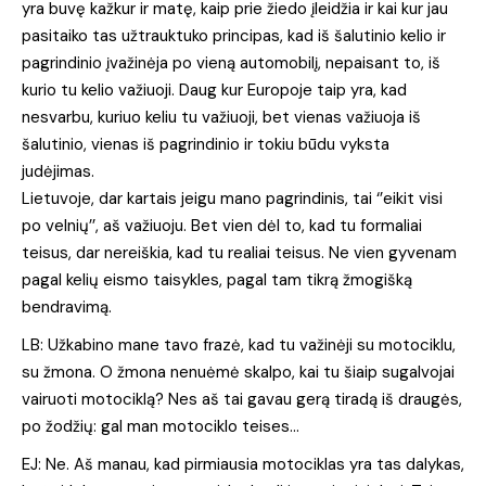
yra buvę kažkur ir matę, kaip prie žiedo įleidžia ir kai kur jau
pasitaiko tas užtrauktuko principas, kad iš šalutinio kelio ir
pagrindinio įvažinėja po vieną automobilį, nepaisant to, iš
kurio tu kelio važiuoji. Daug kur Europoje taip yra, kad
nesvarbu, kuriuo keliu tu važiuoji, bet vienas važiuoja iš
šalutinio, vienas iš pagrindinio ir tokiu būdu vyksta
judėjimas.
Lietuvoje, dar kartais jeigu mano pagrindinis, tai ‘’eikit visi
po velnių’’, aš važiuoju. Bet vien dėl to, kad tu formaliai
teisus, dar nereiškia, kad tu realiai teisus. Ne vien gyvenam
pagal kelių eismo taisykles, pagal tam tikrą žmogišką
bendravimą.
LB: Užkabino mane tavo frazė, kad tu važinėji su motociklu,
su žmona. O žmona nenuėmė skalpo, kai tu šiaip sugalvojai
vairuoti motociklą? Nes aš tai gavau gerą tiradą iš draugės,
po žodžių: gal man motociklo teises…
EJ: Ne. Aš manau, kad pirmiausia motociklas yra tas dalykas,