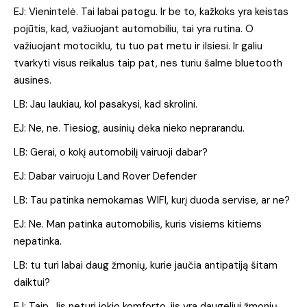
EJ: Vienintelė. Tai labai patogu. Ir be to, kažkoks yra keistas
pojūtis, kad, važiuojant automobiliu, tai yra rutina. O
važiuojant motociklu, tu tuo pat metu ir ilsiesi. Ir galiu
tvarkyti visus reikalus taip pat, nes turiu šalme bluetooth
ausines.
LB: Jau laukiau, kol pasakysi, kad skrolini.
EJ: Ne, ne. Tiesiog, ausinių dėka nieko neprarandu.
LB: Gerai, o kokį automobilį vairuoji dabar?
EJ: Dabar vairuoju Land Rover Defender
LB: Tau patinka nemokamas WIFI, kurį duoda servise, ar ne?
EJ: Ne. Man patinka automobilis, kuris visiems kitiems
nepatinka.
LB: tu turi labai daug žmonių, kurie jaučia antipatiją šitam
daiktui?
EJ: Taip. Jis neturi jokio komforto, jis yra daugeliui žmonių