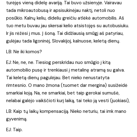
turėjęs vieną didelę avariją. Tai buvo užsienyje. Vairavau
tada mikroautobusą ir apsisukinėjau naktį, netoli nuo
posūkio. Kalnų keliu, dideliu greičiu atlėkė automobilis. Aš
tuo metu buvau jau skersai kelio atsistojęs su autobusiuku.
Ir jis rėžėsi į mus. Į šoną. Tai didžiausią smūgį aš patyriau,
gulėjau tada ligoninėj, Slovakijoj, kalnuose, keletą dienų.
LB: Ne iki komos?
EJ: Ne, ne, ne. Tiesiog perskridau nuo smūgio į kitą
automobilio pusę ir trenkiausi į metalinę atramą su galva.
Tai keletą dienų pagulėjau. Bet nieko nenustatyta
rimtesnio. O mano žmona (tuomet dar mergina) susižeidė
smarkiai koją. Na, ne smarkiai, bet taip gerokai sumušė,
nelabai galėjo vaikščioti kurį laiką, tai teko ją vesti (juokiasi),
LB: Kaip tų laikų kompensaciją. Nieko neturiu, tai imk mano
gyvenimą.
EJ: Taip.