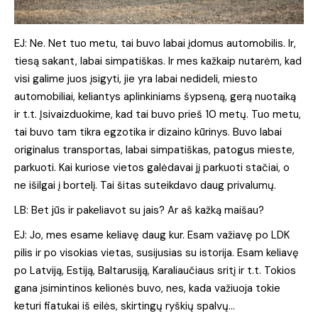
EJ: Ne. Net tuo metu, tai buvo labai įdomus automobilis. Ir,
tiesą sakant, labai simpatiškas. Ir mes kažkaip nutarėm, kad
visi galime juos įsigyti, jie yra labai nedideli, miesto
automobiliai, keliantys aplinkiniams šypseną, gerą nuotaiką
ir t.t. Įsivaizduokime, kad tai buvo prieš 10 metų. Tuo metu,
tai buvo tam tikra egzotika ir dizaino kūrinys. Buvo labai
originalus transportas, labai simpatiškas, patogus mieste,
parkuoti. Kai kuriose vietos galėdavai jį parkuoti stačiai, o
ne išilgai į bortelį. Tai šitas suteikdavo daug privalumų.
LB: Bet jūs ir pakeliavot su jais? Ar aš kažką maišau?
EJ: Jo, mes esame keliavę daug kur. Esam važiavę po LDK
pilis ir po visokias vietas, susijusias su istorija. Esam keliavę
po Latviją, Estiją, Baltarusiją, Karaliaučiaus sritį ir t.t. Tokios
gana įsimintinos kelionės buvo, nes, kada važiuoja tokie
keturi fiatukai iš eilės, skirtingų ryškių spalvų…