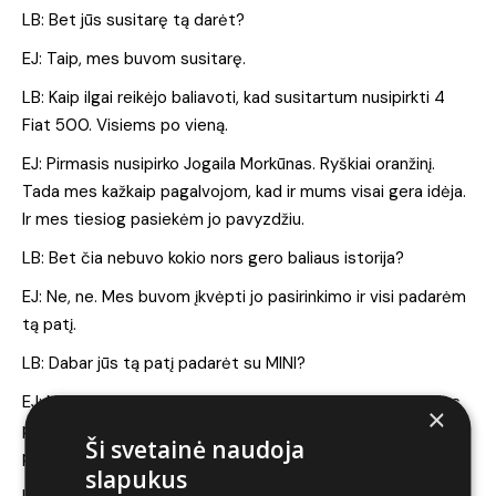
LB: Bet jūs susitarę tą darėt?
EJ: Taip, mes buvom susitarę.
LB: Kaip ilgai reikėjo baliavoti, kad susitartum nusipirkti 4
Fiat 500. Visiems po vieną.
EJ: Pirmasis nusipirko Jogaila Morkūnas. Ryškiai oranžinį.
Tada mes kažkaip pagalvojom, kad ir mums visai gera idėja.
Ir mes tiesiog pasiekėm jo pavyzdžiu.
LB: Bet čia nebuvo kokio nors gero baliaus istorija?
EJ: Ne, ne. Mes buvom įkvėpti jo pasirinkimo ir visi padarėm
tą patį.
LB: Dabar jūs tą patį padarėt su MINI?
EJ: Ne, ne, ne. Ne. Aš tiesiog turėjau MINI, bet nėra didelės
×
prasmės turėti mažą automobilį, sako mano gyvenimo
Ši svetainė naudoja
patirtis. Geriau turėti didelį automobilį.
slapukus
LB: Tada visur tavo pagrindinis. Patogu. Ir smūgio metu