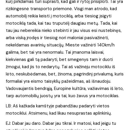
kurį pirkdamas turi suprasti, kad gali ir rytoj prisiploti. Tai yra
rizikingesnė transporto priemonė. Visgi man atrodo, kad
automobilį reikia keisti į motociklą, arba tiesiog įsigyti
motociklą tada, kai tau truputėlį daugiau metų. Tada, kai
tau jau nebereikia nieko stebinti ir jau visus esi nustebinęs,
arba viską įrodęs ir tiesiog nori maloniai pasivažinėti,
nekeldamas avarinių situacijų. Mieste važinėti 140km/h
galima, bet tai yra nenormalu. Tai įmanoma laisvai,
kiekvienas gali tą padaryti, bet smegenys tam ir duoti
žmogui, kad jis to nedarytų. Tai aš važinėju motociklu iš
lėto, neskubėdamas, bet, žinoma, pagrindinį privalumą, kuris
formaliai yra eismo taisyklių pažeidimas, aš išnaudoju.
Vadovaujantis bendrąją, Europine kultūra, važiavimas iš lėto,
tarp automobilių juostų yra tai, kuo žavus yra motociklas.
LB: Aš kažkada kamštyje pabandžiau padaryti vietos
motociklui. Atsimenu, kad likau nesuprastas aplinkinių.
EJ: Dabar jau daro. Dabar jau tikrai. Ir matosi, kad jeigu tu