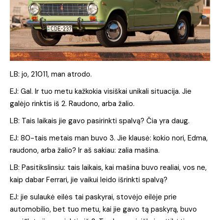
LB: jo, 21011, man atrodo.
EJ: Gal. Ir tuo metu kažkokia visiškai unikali situacija. Jie
galėjo rinktis iš 2. Raudono, arba žalio.
LB: Tais laikais jie gavo pasirinkti spalvą? Čia yra daug.
EJ: 80-tais metais man buvo 3. Jie klausė: kokio nori, Edma,
raudono, arba žalio? Ir aš sakiau: zalia mašina.
LB: Pasitikslinsiu: tais laikais, kai mašina buvo realiai, vos ne,
kaip dabar Ferrari, jie vaikui leido išrinkti spalvą?
EJ: jie sulaukė eilės tai paskyrai, stovėjo eilėje prie
automobilio, bet tuo metu, kai jie gavo tą paskyrą, buvo