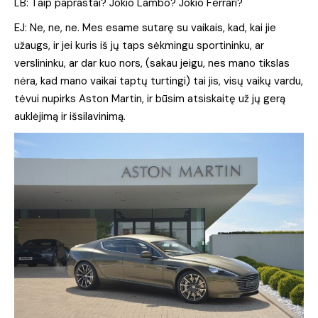
LB: Taip paprastai? Jokio Lambo? Jokio Ferrari?
EJ: Ne, ne, ne. Mes esame sutarę su vaikais, kad, kai jie
užaugs, ir jei kuris iš jų taps sėkmingu sportininku, ar
verslininku, ar dar kuo nors, (sakau jeigu, nes mano tikslas
nėra, kad mano vaikai taptų turtingi) tai jis, visų vaikų vardu,
tėvui nupirks Aston Martin, ir būsim atsiskaitę už jų gerą
auklėjimą ir išsilavinimą.