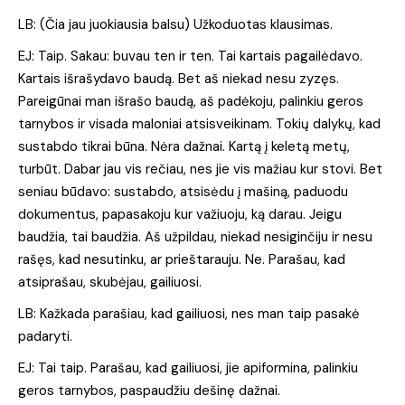
LB: (Čia jau juokiausia balsu) Užkoduotas klausimas.
EJ: Taip. Sakau: buvau ten ir ten. Tai kartais pagailėdavo.
Kartais išrašydavo baudą. Bet aš niekad nesu zyzęs.
Pareigūnai man išrašo baudą, aš padėkoju, palinkiu geros
tarnybos ir visada maloniai atsisveikinam. Tokių dalykų, kad
sustabdo tikrai būna. Nėra dažnai. Kartą į keletą metų,
turbūt. Dabar jau vis rečiau, nes jie vis mažiau kur stovi. Bet
seniau būdavo: sustabdo, atsisėdu į mašiną, paduodu
dokumentus, papasakoju kur važiuoju, ką darau. Jeigu
baudžia, tai baudžia. Aš užpildau, niekad nesiginčiju ir nesu
rašęs, kad nesutinku, ar prieštarauju. Ne. Parašau, kad
atsiprašau, skubėjau, gailiuosi.
LB: Kažkada parašiau, kad gailiuosi, nes man taip pasakė
padaryti.
EJ: Tai taip. Parašau, kad gailiuosi, jie apiformina, palinkiu
geros tarnybos, paspaudžiu dešinę dažnai.