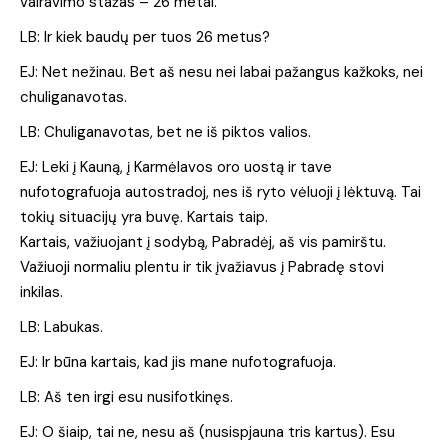
vairavimo stažas – 26 metai.
LB: Ir kiek baudų per tuos 26 metus?
EJ: Net nežinau. Bet aš nesu nei labai pažangus kažkoks, nei
chuliganavotas.
LB: Chuliganavotas, bet ne iš piktos valios.
EJ: Leki į Kauną, į Karmėlavos oro uostą ir tave
nufotografuoja autostradoj, nes iš ryto vėluoji į lėktuvą. Tai
tokių situacijų yra buvę. Kartais taip.
Kartais, važiuojant į sodybą, Pabradėj, aš vis pamirštu.
Važiuoji normaliu plentu ir tik įvažiavus į Pabradę stovi
inkilas.
LB: Labukas.
EJ: Ir būna kartais, kad jis mane nufotografuoja.
LB: Aš ten irgi esu nusifotkinęs.
EJ: O šiaip, tai ne, nesu aš (nusispjauna tris kartus). Esu