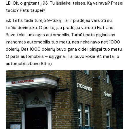
LB: Ok, o grįžtant į 93. Tu išsilaikei teises. Ką vairavai? Prašei
tėčio? Pats taupei?
EJ: Tėtis tada turėjo 9-tuką. Tai ir pradėjau vairuoti su
tėčio devintuku. O po to, jau pradėjau vairuoti Fiat Uno.
Buvo toks juokingas automobilis. Turbūt pats pigiausias
įmanomas automobilis tuo metu, nes nekainavo net 1000
dolerių. Bet 1000 dolerių buvo gana dideli pinigai tuo metu.
O pats automobilis – sąlyginai. Tai buvo kokie 94 metai, o
automobilis buvo 83-ių