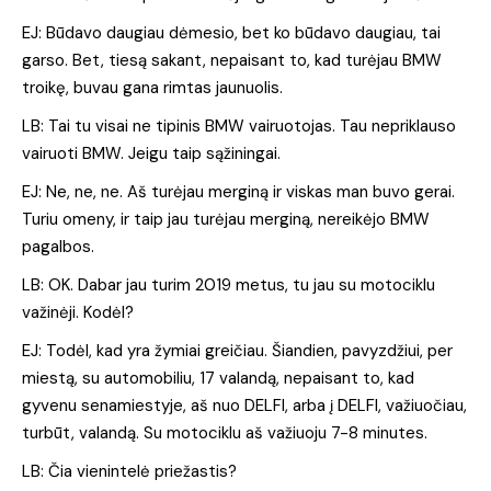
EJ: Būdavo daugiau dėmesio, bet ko būdavo daugiau, tai
garso. Bet, tiesą sakant, nepaisant to, kad turėjau BMW
troikę, buvau gana rimtas jaunuolis.
LB: Tai tu visai ne tipinis BMW vairuotojas. Tau nepriklauso
vairuoti BMW. Jeigu taip sąžiningai.
EJ: Ne, ne, ne. Aš turėjau merginą ir viskas man buvo gerai.
Turiu omeny, ir taip jau turėjau merginą, nereikėjo BMW
pagalbos.
LB: OK. Dabar jau turim 2019 metus, tu jau su motociklu
važinėji. Kodėl?
EJ: Todėl, kad yra žymiai greičiau. Šiandien, pavyzdžiui, per
miestą, su automobiliu, 17 valandą, nepaisant to, kad
gyvenu senamiestyje, aš nuo DELFI, arba į DELFI, važiuočiau,
turbūt, valandą. Su motociklu aš važiuoju 7-8 minutes.
LB: Čia vienintelė priežastis?