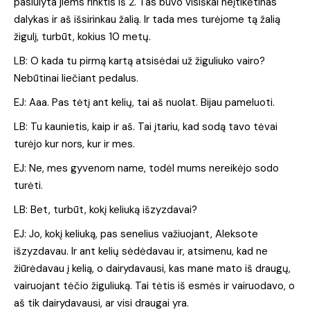
pasiūlyta jiems rinktis iš 2. Tas buvo visiškai neįtikėtinas
dalykas ir aš išsirinkau žalią. Ir tada mes turėjome tą žalią
žigulį, turbūt, kokius 10 metų.
LB: O kada tu pirmą kartą atsisėdai už žiguliuko vairo?
Nebūtinai liečiant pedalus.
EJ: Aaa. Pas tėtį ant kelių, tai aš nuolat. Bijau pameluoti.
LB: Tu kaunietis, kaip ir aš. Tai įtariu, kad sodą tavo tėvai
turėjo kur nors, kur ir mes.
EJ: Ne, mes gyvenom name, todėl mums nereikėjo sodo
turėti.
LB: Bet, turbūt, kokį keliuką išzyzdavai?
EJ: Jo, kokį keliuką, pas senelius važiuojant, Aleksote
išzyzdavau. Ir ant kelių sėdėdavau ir, atsimenu, kad ne
žiūrėdavau į kelią, o dairydavausi, kas mane mato iš draugų,
vairuojant tėčio žiguliuką. Tai tėtis iš esmės ir vairuodavo, o
aš tik dairydavausi, ar visi draugai yra.