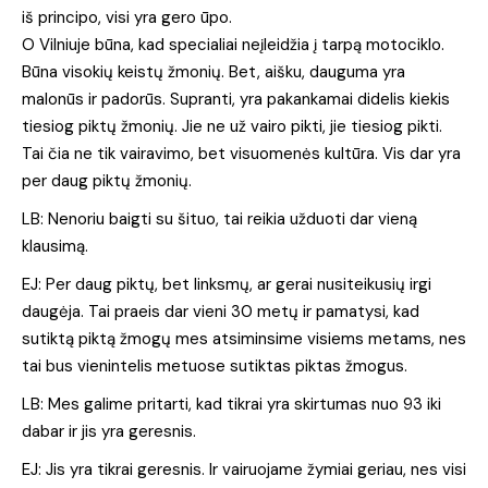
iš principo, visi yra gero ūpo.
O Vilniuje būna, kad specialiai neįleidžia į tarpą motociklo.
Būna visokių keistų žmonių. Bet, aišku, dauguma yra
malonūs ir padorūs. Supranti, yra pakankamai didelis kiekis
tiesiog piktų žmonių. Jie ne už vairo pikti, jie tiesiog pikti.
Tai čia ne tik vairavimo, bet visuomenės kultūra. Vis dar yra
per daug piktų žmonių.
LB: Nenoriu baigti su šituo, tai reikia užduoti dar vieną
klausimą.
EJ: Per daug piktų, bet linksmų, ar gerai nusiteikusių irgi
daugėja. Tai praeis dar vieni 30 metų ir pamatysi, kad
sutiktą piktą žmogų mes atsiminsime visiems metams, nes
tai bus vienintelis metuose sutiktas piktas žmogus.
LB: Mes galime pritarti, kad tikrai yra skirtumas nuo 93 iki
dabar ir jis yra geresnis.
EJ: Jis yra tikrai geresnis. Ir vairuojame žymiai geriau, nes visi