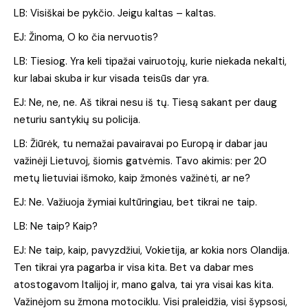
LB: Visiškai be pykčio. Jeigu kaltas – kaltas.
EJ: Žinoma, O ko čia nervuotis?
LB: Tiesiog. Yra keli tipažai vairuotojų, kurie niekada nekalti,
kur labai skuba ir kur visada teisūs dar yra.
EJ: Ne, ne, ne. Aš tikrai nesu iš tų. Tiesą sakant per daug
neturiu santykių su policija.
LB: Žiūrėk, tu nemažai pavairavai po Europą ir dabar jau
važinėji Lietuvoj, šiomis gatvėmis. Tavo akimis: per 20
metų lietuviai išmoko, kaip žmonės važinėti, ar ne?
EJ: Ne. Važiuoja žymiai kultūringiau, bet tikrai ne taip.
LB: Ne taip? Kaip?
EJ: Ne taip, kaip, pavyzdžiui, Vokietija, ar kokia nors Olandija.
Ten tikrai yra pagarba ir visa kita. Bet va dabar mes
atostogavom Italijoj ir, mano galva, tai yra visai kas kita.
Važinėjom su žmona motociklu. Visi praleidžia, visi šypsosi,