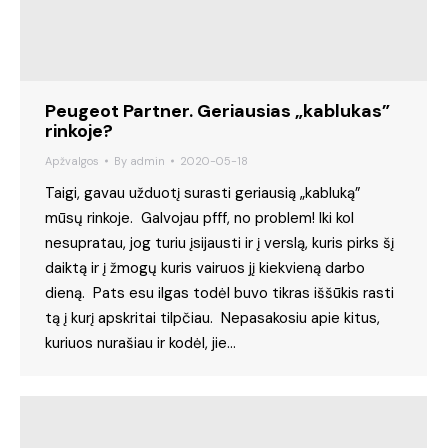
Peugeot Partner. Geriausias „kablukas”
rinkoje?
Apžvalgos
By
admin
2020-05-18
Taigi, gavau užduotį surasti geriausią „kabluką”
mūsų rinkoje. Galvojau pfff, no problem! Iki kol
nesupratau, jog turiu įsijausti ir į verslą, kuris pirks šį
daiktą ir į žmogų kuris vairuos jį kiekvieną darbo
dieną. Pats esu ilgas todėl buvo tikras iššūkis rasti
tą į kurį apskritai tilpčiau. Nepasakosiu apie kitus,
kuriuos nurašiau ir kodėl, jie…