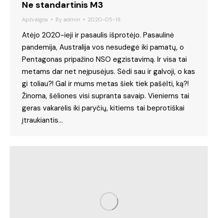
Ne standartinis M3
Apžvalgos
By
admin
2020-05-18
Atėjo 2020-ieji ir pasaulis išprotėjo. Pasaulinė
pandemija, Australija vos nesudegė iki pamatų, o
Pentagonas pripažino NSO egzistavimą. Ir visa tai
metams dar net neįpusėjus. Sėdi sau ir galvoji, o kas
gi toliau?! Gal ir mums metas šiek tiek pašėlti, ką?!
Žinoma, šėliones visi supranta savaip. Vieniems tai
geras vakarėlis iki paryčių, kitiems tai beprotiškai
įtraukiantis…