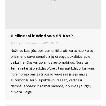
6 cilindrai ir Windows 95. Kas?
Apžvalgos
By
admin
2020-05-23
Nežinau kaip jūs, bet asmeniškai aš, karts nuo karto
prisimenu savo senolių ir jų draugų pokalbius apie
vaikų ir anūkų vairuojamus automobilius. Nors ta
tema retai „išplaukdavo”,bet taip nutikdavo, kai kuris
nors norėjo pasigirti, jog jo vaikėzas įsigijo naują
automobilį. Jei nusipirkdavo Passat, vadinasi
darbštus vyras: ir šeimai padeda, ir bulves į turgelį
nuveža. Jeigu…