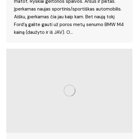
matot. Ryškiai geltonos spalvos. Aršus ir piktas.
Įperkamas naujas sportinis/sportiškas automobilis.
Aišku, įperkamas čia jau kaip kam. Bet naują tokį
Ford‘ą galite gauti už poros metų senumo BMW M4
kainą (daužyto ir iš JAV). O…