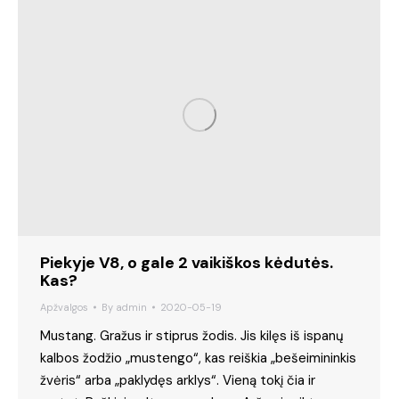
Piekyje V8, o gale 2 vaikiškos kėdutės.
Kas?
Apžvalgos
By
admin
2020-05-19
Mustang. Gražus ir stiprus žodis. Jis kilęs iš ispanų
kalbos žodžio „mustengo“, kas reiškia „bešeimininkis
žvėris“ arba „paklydęs arklys“. Vieną tokį čia ir