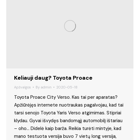
Keliauji daug? Toyota Proace
Apžvalgos
By
admin
2020-05-18
Toyota Proace City Verso. Kas tai per aparatas?
Apžiūrėjęs internete nuotraukas pagalvojau, kad tai
tarsi senojo Toyota Yaris Verso atgimimas. Stipriai
klydau. Gyvai išvydęs bandomąjį automobilį ištariau
– oho… Didelė kaip barža. Reikia turėti mintyje, kad
mano testuota versija buvo 7 vietų long versija,