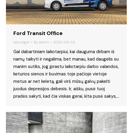
Ford Transit Office
Apžvalgos
By
admin
2020-06-02
Gal dabartiniam laikotarpiui, kai dauguma dirbam iš
namų taikyti ir negalima, bet manau, kad daugelis su
manim sutiks, jog įprastu laikotarpiu darbo valandos,
keturios sienos ir buvimas toje pačioje vietoje
metus ar net keletą, gali virš mūsų galvų pakelti
juodus depresijos debesis. Ir, aišku, pusė tuoj
pradės sakyti, kad čia viskas gerai, kita pusė sakys,…