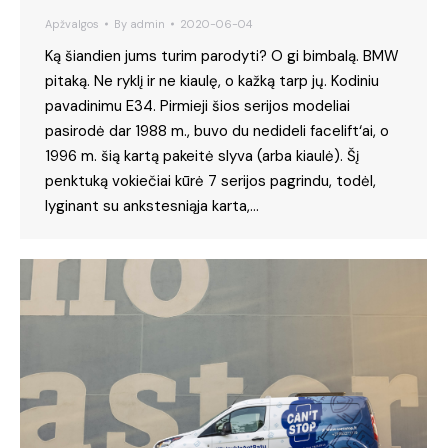
Apžvalgos
By
admin
2020-06-04
Ką šiandien jums turim parodyti? O gi bimbalą. BMW
pitaką. Ne ryklį ir ne kiaulę, o kažką tarp jų. Kodiniu
pavadinimu E34. Pirmieji šios serijos modeliai
pasirodė dar 1988 m., buvo du nedideli facelift‘ai, o
1996 m. šią kartą pakeitė slyva (arba kiaulė). Šį
penktuką vokiečiai kūrė 7 serijos pagrindu, todėl,
lyginant su ankstesniąja karta,…