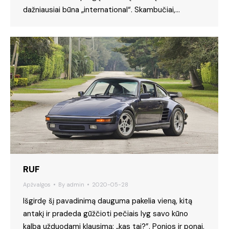
dažniausiai būna „international“. Skambučiai,…
RUF
Apžvalgos
By
admin
2020-05-28
Išgirdę šį pavadinimą dauguma pakelia vieną, kitą
antakį ir pradeda gūžčioti pečiais lyg savo kūno
kalba užduodami klausimą: „kas tai?”. Ponios ir ponai,