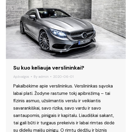
Su kuo keliauja verslininkai?
Apžvalgos
By
admin
2020-06-01
Pakalbėkime apie verslininkus. Verslininkas sąvoka
labai plati. Žodyne rastume tokį apibrėžimą – tai
fizinis asmuo, užsiimantis verslu ir veikiantis
savarankiškai, savo rizika, savo vardu ir savo
santaupomis, pinigais ir kapitalu. Liaudiškai sakant,
tai gali būti ir turgaus prekeivis ir labai rimtas dėdė
su dideliu maišu pinigų. O rimtų dėdžių ir biznis