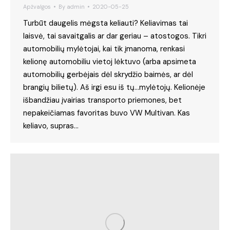
Apžvalgos
By
admin
2020-05-25
Turbūt daugelis mėgsta keliauti? Keliavimas tai
laisvė, tai savaitgalis ar dar geriau – atostogos. Tikri
automobilių mylėtojai, kai tik įmanoma, renkasi
kelionę automobiliu vietoj lėktuvo (arba apsimeta
automobilių gerbėjais dėl skrydžio baimės, ar dėl
brangių bilietų). Aš irgi esu iš tų…mylėtojų. Kelionėje
išbandžiau įvairias transporto priemones, bet
nepakeičiamas favoritas buvo VW Multivan. Kas
keliavo, supras…