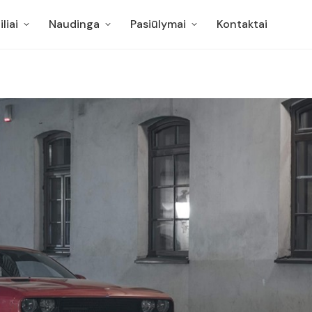
liai
Naudinga
Pasiūlymai
Kontaktai
liai
Naudinga
Pasiūlymai
Kontaktai