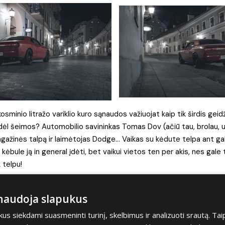
minio litražo variklio kuro sąnaudos važiuojat kaip tik širdis geidži
kodėl šeimos? Automobilio savininkas Tomas Dov (ačiū tau, brolau, u
gažinės talpą ir laimėtojas Dodge… Vaikas su kėdute telpa ant ga
kėbule ją in general įdėti, bet vaikui vietos ten per akis, nes gale
 telpu!
tai, kad šitoje mašinoje telpa visas Puidoko naivumas, vis tiek daro 
 naudoja slapukus
t jausmo kaip sėdint ant rusiškos taburetės su trim kojom, o tau p
ne. Važiuoja ji minkštai, o vietinės barakudos kelkraštyje nerimast
s siekdami suasmeninti turinį, skelbimus ir analizuoti srautą. Tai
tikrai gausi.