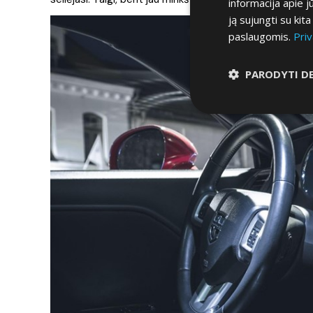
informacija apie 
ją sujungti su kit
paslaugomis.
Priv
PARODYTI D