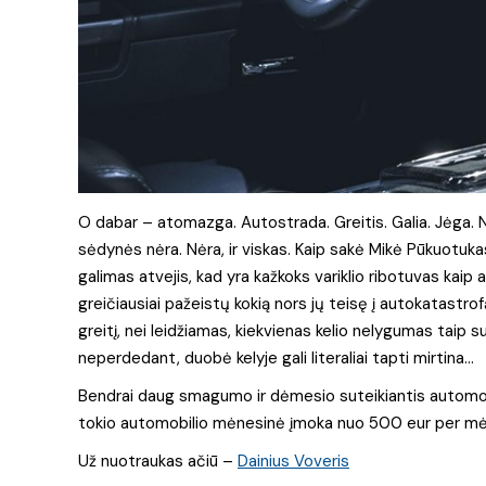
O dabar – atomazga. Autostrada. Greitis. Galia. Jėga. NO
sėdynės nėra. Nėra, ir viskas. Kaip sakė Mikė Pūkuotukas: 
galimas atvejis, kad yra kažkoks variklio ribotuvas kaip
greičiausiai pažeistų kokią nors jų teisę į autokatastrofą
greitį, nei leidžiamas, kiekvienas kelio nelygumas taip
neperdedant, duobė kelyje gali literaliai tapti mirtina…
Bendrai daug smagumo ir dėmesio suteikiantis automobil
tokio automobilio mėnesinė įmoka nuo 500 eur per mė
Už nuotraukas ačiū –
Dainius Voveris