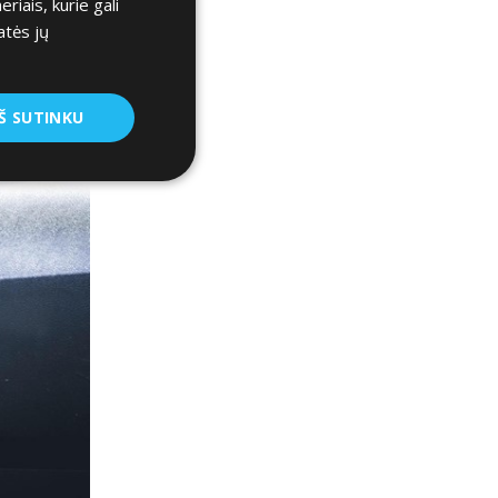
iais, kurie gali
atės jų
Š SUTINKU