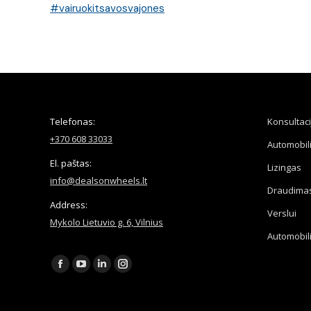
#vairuokitsavosvajones
Telefonas:
Konsultaci
+370 608 33033
Automobil
El. paštas:
Lizingas
info@dealsonwheels.lt
Draudima
Address:
Verslui
Mykolo Lietuvio g. 6, Vilnius
Automobil
Find us on:
Facebook
YouTube
Linkedin
Instagram
page
page
page
page
opens
opens
opens
opens