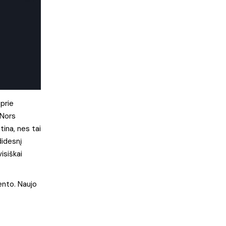
 prie
 Nors
tina, nes tai
didesnį
isiškai
ento. Naujo