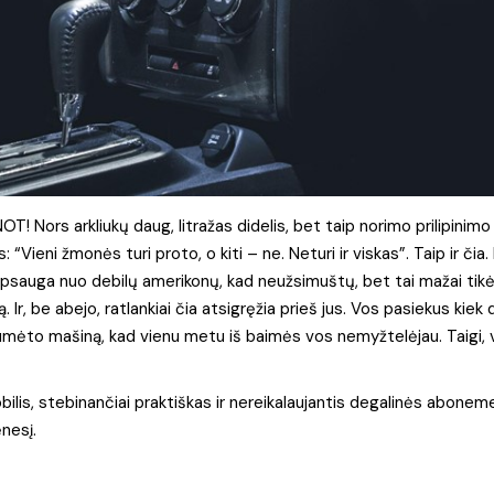
T! Nors arkliukų daug, litražas didelis, bet taip norimo prilipinimo
“Vieni žmonės turi proto, o kiti – ne. Neturi ir viskas”. Taip ir čia.
 apsauga nuo debilų amerikonų, kad neužsimuštų, bet tai mažai tikė
. Ir, be abejo, ratlankiai čia atsigręžia prieš jus. Vos pasiekus kiek 
 sumėto mašiną, kad vienu metu iš baimės vos nemyžtelėjau. Taigi, v
is, stebinančiai praktiškas ir nereikalaujantis degalinės abonem
nesį.