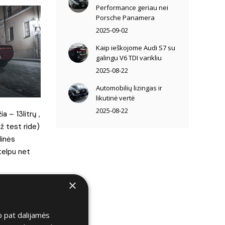
Performance geriau nei
Porsche Panamera
2025-09-02
Kaip ieškojome Audi S7 su
galingu V6 TDI varikliu
2025-08-22
Automobilių lizingas ir
likutinė vertė
2025-08-22
a – 13litrų ,
ž test ride)
linės
 telpu net
įspūdį.
×
er marmūzę
ingai
p pat dalijamės