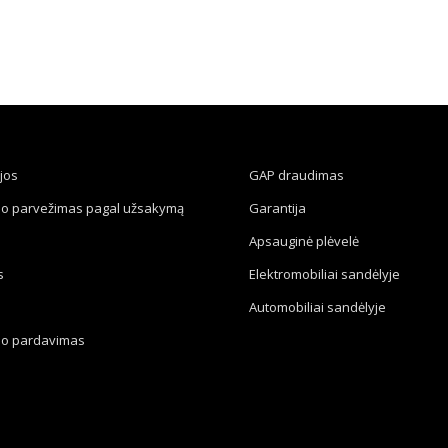
jos
GAP draudimas
io parvežimas pagal užsakymą
Garantija
Apsauginė plėvelė
s
Elektromobiliai sandėlyje
Automobiliai sandėlyje
io pardavimas