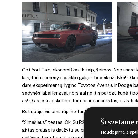
Got You! Taip, ekonomiškas! Ir taip, šeimos! Nepaisant kos
kas, turint omenyje variklio galią – beveik už dyką! O 
darė eksperimentą, lygino Toyotos Avensis ir Dodge ba
sėdynės labai lengvai, nors gal ne itin patogu kupė tipo 
aš! O aš esu apskritimo formos ir dar aukštas, ir vis tiek
Bet spėju, visiems rūpi ne tai, kaip kas ten telpa, nors 
Ši svetainė
“Šimašiaus” testas. Ok. Su R22 ratais tikiesi tokio pa
girtas draugelis daužytų su prancūzišku batonu. Bet vėl 
Naudojame slapuku
seilėjasi. Taigi, bent jau minkštumo ir savo ego boost‘ą 