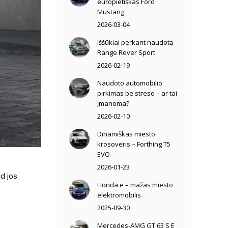
europietiškas Ford
Mustang
2026-03-04
Iššūkiai perkant naudotą
Range Rover Sport
2026-02-19
Naudoto automobilio
pirkimas be streso – ar tai
įmanoma?
2026-02-10
Dinamiškas miesto
krosoveris – Forthing T5
EVO
2026-01-23
ad jos
Honda e – mažas miesto
elektromobilis
2025-09-30
Mercedes-AMG GT 63 S E