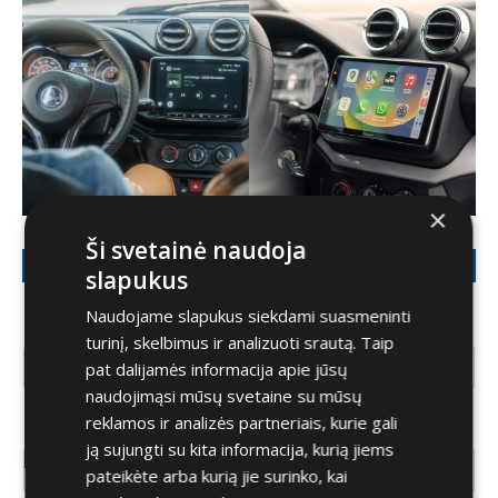
×
Ši svetainė naudoja
Nori tokio? Pasikalbam.
slapukus
Naudojame slapukus siekdami suasmeninti
Jūsų vardas
*
turinį, skelbimus ir analizuoti srautą. Taip
pat dalijamės informacija apie jūsų
naudojimąsi mūsų svetaine su mūsų
reklamos ir analizės partneriais, kurie gali
Jūsų el. paštas
*
ją sujungti su kita informacija, kurią jiems
pateikėte arba kurią jie surinko, kai