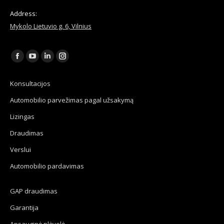
Address:
Mykolo Lietuvio g. 6, Vilnius
Find us on:
Facebook
YouTube
Linkedin
Instagram
page
page
page
page
Konsultacijos
opens
opens
opens
opens
Automobilio parvežimas pagal užsakymą
in
in
in
in
new
new
new
new
Lizingas
window
window
window
window
Draudimas
Verslui
Automobilio pardavimas
GAP draudimas
Garantija