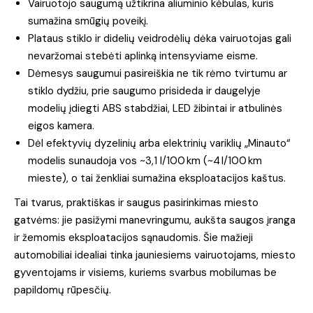
Vairuotojo saugumą užtikrina aliuminio kėbulas, kuris
sumažina smūgių poveikį.
Plataus stiklo ir didelių veidrodėlių dėka vairuotojas gali
nevaržomai stebėti aplinką intensyviame eisme.
Dėmesys saugumui pasireiškia ne tik rėmo tvirtumu ar
stiklo dydžiu, prie saugumo prisideda ir daugelyje
modelių įdiegti ABS stabdžiai, LED žibintai ir atbulinės
eigos kamera.
Dėl efektyvių dyzelinių arba elektrinių variklių „Minauto“
modelis sunaudoja vos ~3,1 l/100 km (~4 l/100 km
mieste), o tai ženkliai sumažina eksploatacijos kaštus.
Tai tvarus, praktiškas ir saugus pasirinkimas miesto
gatvėms: jie pasižymi manevringumu, aukšta saugos įranga
ir žemomis eksploatacijos sąnaudomis. Šie mažieji
automobiliai idealiai tinka jauniesiems vairuotojams, miesto
gyventojams ir visiems, kuriems svarbus mobilumas be
papildomų rūpesčių.