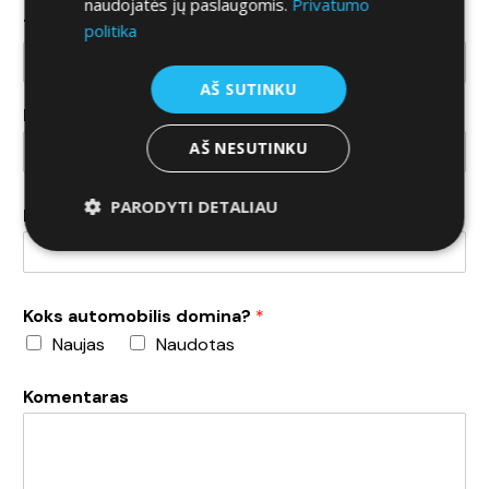
naudojatės jų paslaugomis.
Privatumo
Telefono nr.
*
politika
AŠ SUTINKU
Dominanti markė
AŠ NESUTINKU
PARODYTI DETALIAU
Dominantis modelis
Koks automobilis domina?
*
Naujas
Naudotas
Komentaras