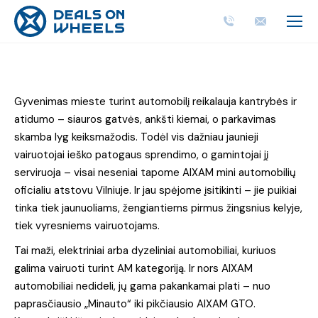
Gyvenimas mieste turint automobilį reikalauja kantrybės ir
atidumo – siauros gatvės, ankšti kiemai, o parkavimas
skamba lyg keiksmažodis. Todėl vis dažniau jaunieji
vairuotojai ieško patogaus sprendimo, o gamintojai jį
serviruoja – visai neseniai tapome AIXAM mini automobilių
oficialiu atstovu Vilniuje. Ir jau spėjome įsitikinti – jie puikiai
tinka tiek jaunuoliams, žengiantiems pirmus žingsnius kelyje,
tiek vyresniems vairuotojams.
Tai maži, elektriniai arba dyzeliniai automobiliai, kuriuos
galima vairuoti turint AM kategoriją. Ir nors AIXAM
automobiliai nedideli, jų gama pakankamai plati – nuo
paprasčiausio „Minauto“ iki pikčiausio AIXAM GTO.