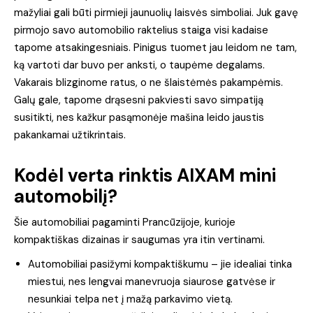
mažyliai gali būti pirmieji jaunuolių laisvės simboliai. Juk gavę
pirmojo savo automobilio raktelius staiga visi kadaise
tapome atsakingesniais. Pinigus tuomet jau leidom ne tam,
ką vartoti dar buvo per anksti, o taupėme degalams.
Vakarais blizginome ratus, o ne šlaistėmės pakampėmis.
Galų gale, tapome drąsesni pakviesti savo simpatiją
susitikti, nes kažkur pasąmonėje mašina leido jaustis
pakankamai užtikrintais.
Kodėl verta rinktis AIXAM mini
automobilį?
Šie automobiliai pagaminti Prancūzijoje, kurioje
kompaktiškas dizainas ir saugumas yra itin vertinami.
Automobiliai pasižymi kompaktiškumu – jie idealiai tinka
miestui, nes lengvai manevruoja siaurose gatvėse ir
nesunkiai telpa net į mažą parkavimo vietą.