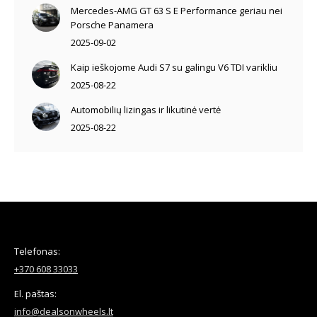
Mercedes-AMG GT 63 S E Performance geriau nei
Porsche Panamera
2025-09-02
Kaip ieškojome Audi S7 su galingu V6 TDI varikliu
2025-08-22
Automobilių lizingas ir likutinė vertė
2025-08-22
Telefonas:
+370 608 33033
El. paštas:
info@dealsonwheels.lt