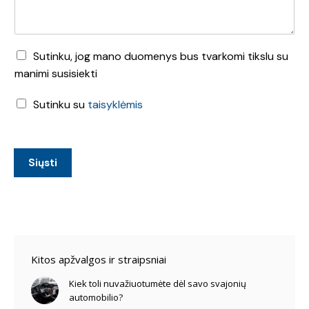
D
Sutinku, jog mano duomenys bus tvarkomi tikslu su
u
manimi susisiekti
o
m
T
Sutinku su
taisyklėmis
e
a
n
i
ų
s
t
y
Siųsti
v
k
a
l
r
ė
k
s
y
*
m
a
Kitos apžvalgos ir straipsniai
s
*
Kiek toli nuvažiuotumėte dėl savo svajonių
automobilio?