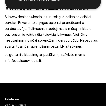
apie tai e.pašto adresu
info@dealsonwheels.lt
.
Taisyklių keitimas ir baigiamosios nuostatos
6.1 www.dealsonwheels.lt turi teisę iš dalies ar visiškai
pakeisti Privatumo sąlygas apie tai pranešdami e-
parduotuvėje. Tolimesnis naudojimasis mūsų tinklapio
paslaugomis reiškia šių taisyklių laikymąsi. Visi iškilę
nesutarimai ir ginčai sprendžiami derybu būdu. Nepavykus
susitarti, ginčai sprendžiami pagal LR įstatymus.
Jeigu turite klausimų ar pasiūlymų, rašykite mums
info@dealsonwheels.lt
.
Telefonas:
+370 608 33033