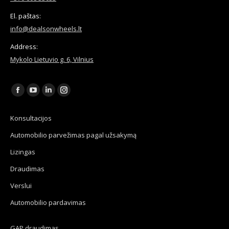
El. paštas:
info@dealsonwheels.lt
Address:
Mykolo Lietuvio g. 6, Vilnius
Find us on:
Facebook
YouTube
Linkedin
Instagram
page
page
page
page
Konsultacijos
opens
opens
opens
opens
Automobilio parvežimas pagal užsakymą
in
in
in
in
new
new
new
new
Lizingas
window
window
window
window
Draudimas
Verslui
Automobilio pardavimas
GAP draudimas