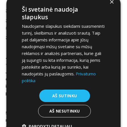
×
Asmens duomenų perdavimas trečiosioms šalims
Ši svetainė naudoja
3.1 Asmens duomenų perdavimas trečiosioms šalims
slapukus
3.1.2 Pardavėjas turi teisę perduoti informaciją trečioms
Naudojame slapukus siekdami suasmeninti
šalims, tik punkto 2.2 tikslams pasiekti.
turinį, skelbimus ir analizuoti srautą. Taip
3.1.3 Tik Lietuvos Respublikos įstatymų nustatyta tvarka.
pat dalijamės informacija apie jūsų
naudojimąsi mūsų svetaine su mūsų
Registracijos pateikimo taisyklė
s
reklamos ir analizės partneriais, kurie gali
4.1 Jūs registracijos formoje turite pateikti pilną, išsamią ir
ją sujungti su kita informacija, kurią jiems
teisingą informaciją apie save. Jeigu registracijos formoje
pateikėte arba kurią jie surinko, kai
Jūs pateikiate netikslius, melagingus ar klaidinančius
naudojatės jų paslaugomis.
Privatumo
duomenis, mes turime teisę anuliuoti Jūsų registraciją ir
politika
ištrinti duomenis arba apriboti Jūsų galimybes naudotis e-
parduotuve.
AŠ SUTINKU
Asmens duomenų pakeitimas ar atnaujinimas
AŠ NESUTINKU
5.1 Jūs turite teisę bet kada keisti ir/ar atnaujinti
registracijos formoje pateiktą informaciją pranešdamas
PARODYTI DETALIAU