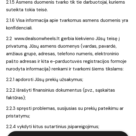
2.1.5 Asmens duomenis tvarko tik tie darbuotojai, kuriems
suteikta tokia teisė.
2.1.6 Visa informacija apie tvarkomus asmens duomenis yra
konfidenciali.
2.2 www.dealsonwheels.lt gerbia kiekvieno Jūsų teisę į
privatumą. Jūsų asmens duomenys (vardas, pavardė,
amžiaus grupė, adresas, telefono numeris, elektroninio
pašto adresas ir kita e-parduotuvės registracijos formoje
nurodyta informacija) renkami ir tvarkomi šiems tikslams:
2.2.1 apdoroti Jūsų prekių užsakymus;
2.2.2 išrašyti finansinius dokumentus (pvz., sąskaitas
faktūras);
2.2.3 spręsti problemas, susijusias su prekių pateikimu ar
pristatymu;
2.2.4 vykdyti kitus sutartinius įsipareigojimus;