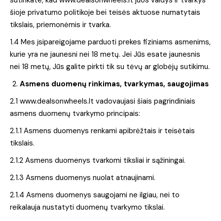
sutinkate, kad www.dealsonwheels.lt juos valdys ir tvarkys
šioje privatumo politikoje bei teisės aktuose numatytais
tikslais, priemonėmis ir tvarka.
1.4 Mes įsipareigojame parduoti prekes fiziniams asmenims,
kurie yra ne jaunesni nei 18 metų. Jei Jūs esate jaunesnis
nei 18 metų, Jūs galite pirkti tik su tėvų ar globėjų sutikimu.
Asmens duomenų rinkimas, tvarkymas, saugojimas
2.1 www.dealsonwheels.lt vadovaujasi šiais pagrindiniais
asmens duomenų tvarkymo principais:
2.1.1 Asmens duomenys renkami apibrėžtais ir teisėtais
tikslais.
2.1.2 Asmens duomenys tvarkomi tiksliai ir sąžiningai.
2.1.3 Asmens duomenys nuolat atnaujinami.
2.1.4 Asmens duomenys saugojami ne ilgiau, nei to
reikalauja nustatyti duomenų tvarkymo tikslai.