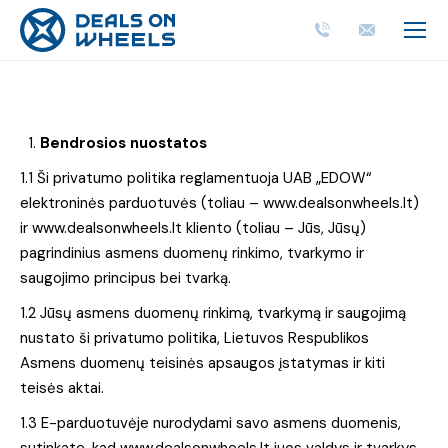
Bendrosios nuostatos
1.1 Ši privatumo politika reglamentuoja UAB „EDOW“
elektroninės parduotuvės (toliau – www.dealsonwheels.lt)
ir www.dealsonwheels.lt kliento (toliau – Jūs, Jūsų)
pagrindinius asmens duomenų rinkimo, tvarkymo ir
saugojimo principus bei tvarką.
1.2 Jūsų asmens duomenų rinkimą, tvarkymą ir saugojimą
nustato ši privatumo politika, Lietuvos Respublikos
Asmens duomenų teisinės apsaugos įstatymas ir kiti
teisės aktai.
1.3 E-parduotuvėje nurodydami savo asmens duomenis,