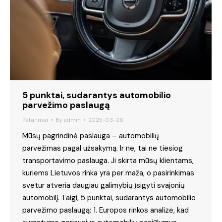
5 punktai, sudarantys automobilio
parvežimo paslaugą
Patarimai
By
admin
2025-03-26
Mūsų pagrindinė paslauga – automobilių
parvežimas pagal užsakymą. Ir ne, tai ne tiesiog
transportavimo paslauga. Ji skirta mūsų klientams,
kuriems Lietuvos rinka yra per maža, o pasirinkimas
svetur atveria daugiau galimybių įsigyti svajonių
automobilį. Taigi, 5 punktai, sudarantys automobilio
parvežimo paslaugą: 1. Europos rinkos analizė, kad