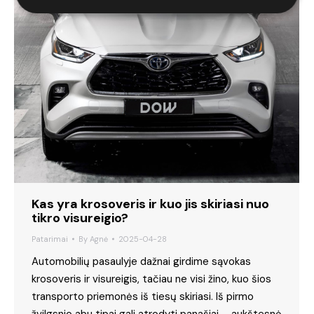
Kas yra krosoveris ir kuo jis skiriasi nuo
tikro visureigio?
Patarimai
By
Agnė
2025-04-28
Automobilių pasaulyje dažnai girdime sąvokas
krosoveris ir visureigis, tačiau ne visi žino, kuo šios
transporto priemonės iš tiesų skiriasi. Iš pirmo