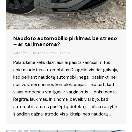
Naudoto automobilio pirkimas be streso
– ar tai įmanoma?
Patarimai
By
Agnė
2026-02-10
Palaužkime kelis dažniausiai pasitaikančius mitus
apie naudotus automobilius Daugelis vis dar galvoja,
kad perkant naudotą automobilį negali pasirinkti nei
spalvos, nei norimos komplektacijos. Taip pat, kad
visas procesas yra ilgas ir varginantis – dokumentai,
Regitra, laukimas. Ir, žinoma, beveik visi bijo, kad
automobilis turės paslėptų defektų. Tačiau realybė
šiandien dažnai atrodo visai kitaip, nes naudotų…