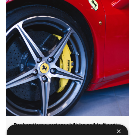
Perkantiems automobilį: ką reikia žinoti
×
apie ratų dydį?