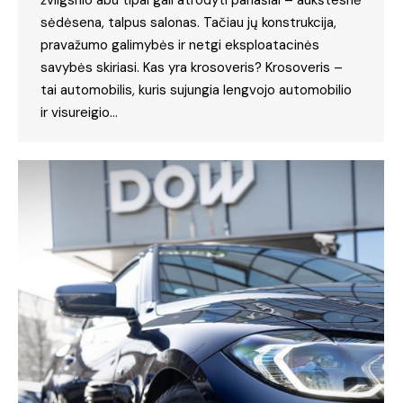
žvilgsnio abu tipai gali atrodyti panašiai – aukštesnė
sėdėsena, talpus salonas. Tačiau jų konstrukcija,
pravažumo galimybės ir netgi eksploatacinės
savybės skiriasi. Kas yra krosoveris? Krosoveris –
tai automobilis, kuris sujungia lengvojo automobilio
ir visureigio…