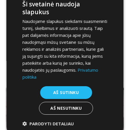
Ši svetainė naudoja
Patarimai
By
admin
2025-05-03
slapukus
Amžinas klausimas: ar dydis svarbu? Ypač kalbant
Naudojame slapukus siekdami suasmeninti
apie automobilio ratų dydį. Taip, svarbu, ir ne tik dėl
turinį, skelbimus ir analizuoti srautą. Taip
grožio. Ratlankių pasirinkimas turi didelės įtakos
pat dalijamės informacija apie jūsų
automobilio savybėms. Gamintojai prie techninių
naudojimąsi mūsų svetaine su mūsų
naujų modelių duomenų neretai rašo vienus
reklamos ir analizės partneriais, kurie gali
įsibėgėjimo bei degalų sąnaudų duomenis,
ją sujungti su kita informacija, kurią jiems
naudojant mažesnius ratlankius, ir kitus – naudojant
pateikėte arba kurią jie surinko, kai
didesnius. Įtaka degalų suvartojimui Didžiausios
naudojatės jų paslaugomis.
Privatumo
įtakos degalų sąnaudoms turi…
politika
AŠ SUTINKU
AŠ NESUTINKU
PARODYTI DETALIAU