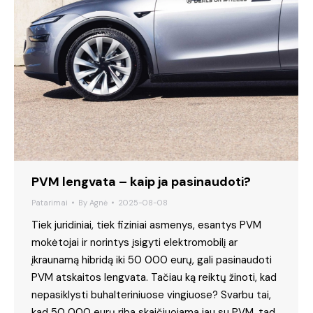
PVM lengvata – kaip ja pasinaudoti?
Patarimai
By
Agnė
2025-08-08
Tiek juridiniai, tiek fiziniai asmenys, esantys PVM
mokėtojai ir norintys įsigyti elektromobilį ar
įkraunamą hibridą iki 50 000 eurų, gali pasinaudoti
PVM atskaitos lengvata. Tačiau ką reiktų žinoti, kad
nepasiklysti buhalteriniuose vingiuose? Svarbu tai,
kad 50 000 eurų riba skaičiuojama jau su PVM, tad