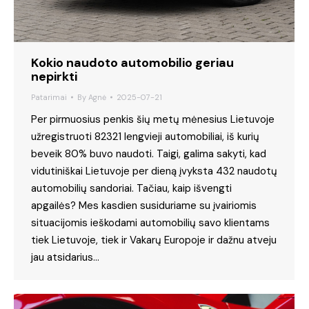
Kokio naudoto automobilio geriau
nepirkti
Patarimai
By
Agnė
2025-07-21
Per pirmuosius penkis šių metų mėnesius Lietuvoje
užregistruoti 82321 lengvieji automobiliai, iš kurių
beveik 80% buvo naudoti. Taigi, galima sakyti, kad
vidutiniškai Lietuvoje per dieną įvyksta 432 naudotų
automobilių sandoriai. Tačiau, kaip išvengti
apgailės? Mes kasdien susiduriame su įvairiomis
situacijomis ieškodami automobilių savo klientams
tiek Lietuvoje, tiek ir Vakarų Europoje ir dažnu atveju
jau atsidarius…