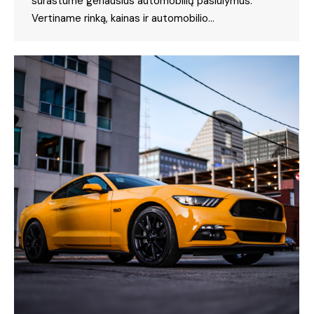
surastume geriausius automobilių pasiūlymus.
Vertiname rinką, kainas ir automobilio…