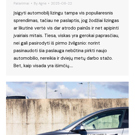
Patarimai
By
Agnė
2025-08-22
Įsigyti automobilį lizingu tampa vis populiaresnis
sprendimas, tačiau ne paslaptis, jog žodžiai lizingas
ar likutinė vertė vis dar atrodo painūs ir net apipinti
įvairiais mitais. Tiesa, viskas yra gerokai paprasčiau,
nei gali pasirodyti iš pirmo žvilgsnio: norint
pasinaudoti šia paslauga nebūtina pirkti naujo
automobilio, nereikia ir dviejų metų darbo stažo.
Bet, kaip visada yra išimčių.…