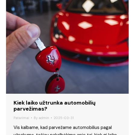
Kiek laiko užtrunka automobilių
parvežimas?
Patarimai
By
admin
2025-03-31
Vis kalbame, kad parvežame automobilius pagal