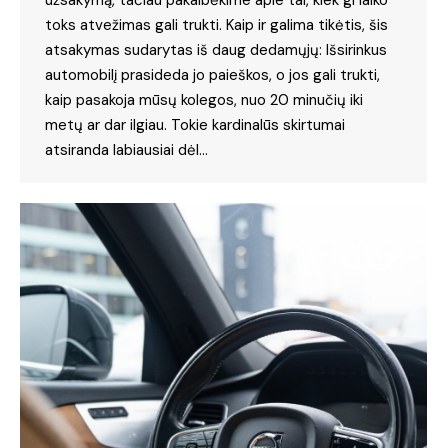
užsakymą, tačiau pakalbėkime apie tai, kiek gi laiko
toks atvežimas gali trukti. Kaip ir galima tikėtis, šis
atsakymas sudarytas iš daug dedamųjų: Išsirinkus
automobilį prasideda jo paieškos, o jos gali trukti,
kaip pasakoja mūsų kolegos, nuo 20 minučių iki
metų ar dar ilgiau. Tokie kardinalūs skirtumai
atsiranda labiausiai dėl…