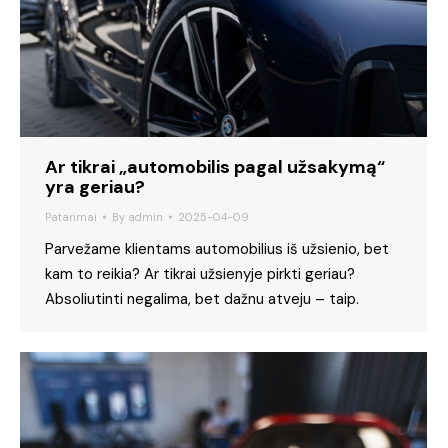
Ar tikrai „automobilis pagal užsakymą“
yra geriau?
Patarimai
By
admin
2025-04-09
Parvežame klientams automobilius iš užsienio, bet
kam to reikia? Ar tikrai užsienyje pirkti geriau?
Absoliutinti negalima, bet dažnu atveju – taip.