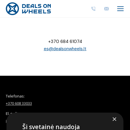
+370 684 61074
es@dealsonwheels.lt
Telefonas:
+370 608 33033
El. paštas:
×
info@dealsonwheels.lt
Ši svetainė naudoja