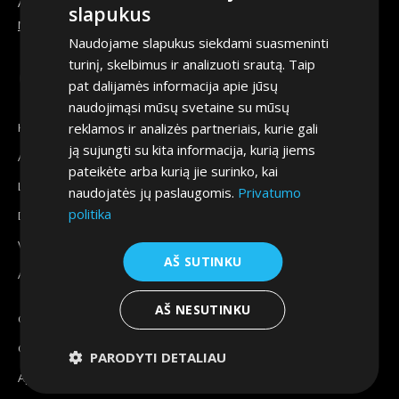
Address:
slapukus
Mykolo Lietuvio g. 6, Vilnius
Naudojame slapukus siekdami suasmeninti
turinį, skelbimus ir analizuoti srautą. Taip
Find us on:
pat dalijamės informacija apie jūsų
Facebook
YouTube
Linkedin
Instagram
naudojimąsi mūsų svetaine su mūsų
page
page
page
page
Konsultacijos
reklamos ir analizės partneriais, kurie gali
opens
opens
opens
opens
ją sujungti su kita informacija, kurią jiems
Automobilio parvežimas pagal užsakymą
in
in
in
in
pateikėte arba kurią jie surinko, kai
new
new
new
new
Lizingas
naudojatės jų paslaugomis.
Privatumo
window
window
window
window
politika
Draudimas
Verslui
AŠ SUTINKU
Automobilio pardavimas
AŠ NESUTINKU
GAP draudimas
Garantija
PARODYTI DETALIAU
Apsauginė plėvelė