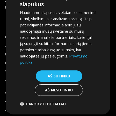
Address:
slapukus
Mykolo Lietuvio g. 6, Vilnius
Naudojame slapukus siekdami suasmeninti
turinį, skelbimus ir analizuoti srautą. Taip
Find us on:
pat dalijamės informacija apie jūsų
Facebook
YouTube
Linkedin
Instagram
naudojimąsi mūsų svetaine su mūsų
page
page
page
page
Konsultacijos
reklamos ir analizės partneriais, kurie gali
opens
opens
opens
opens
ją sujungti su kita informacija, kurią jiems
Automobilio parvežimas pagal užsakymą
in
in
in
in
pateikėte arba kurią jie surinko, kai
new
new
new
new
Lizingas
naudojatės jų paslaugomis.
Privatumo
window
window
window
window
politika
Draudimas
Verslui
AŠ SUTINKU
Automobilio pardavimas
AŠ NESUTINKU
GAP draudimas
Garantija
PARODYTI DETALIAU
Apsauginė plėvelė