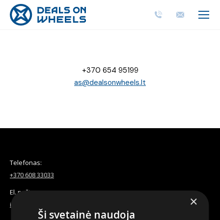
+370 654 95199
as@dealsonwheels.lt
Telefonas:
+370 608 33033
El. paštas:
×
info@dealsonwheels.lt
Ši svetainė naudoja